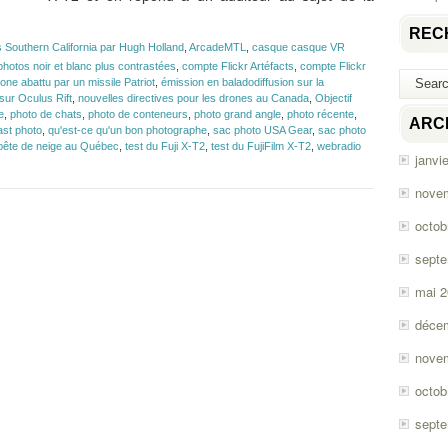
REC
s Southern California par Hugh Holland
,
ArcadeMTL
,
casque casque VR
hotos noir et blanc plus contrastées
,
compte Flickr Artéfacts
,
compte Flickr
one abattu par un missile Patriot
,
émission en baladodiffusion sur la
sur Oculus Rift
,
nouvelles directives pour les drones au Canada
,
Objectif
e
,
photo de chats
,
photo de conteneurs
,
photo grand angle
,
photo récente
,
ARC
st photo
,
qu'est-ce qu'un bon photographe
,
sac photo USA Gear
,
sac photo
pête de neige au Québec
,
test du Fuji X-T2
,
test du FujiFilm X-T2
,
webradio
janvi
nove
octob
sept
mai 
déce
nove
octob
sept