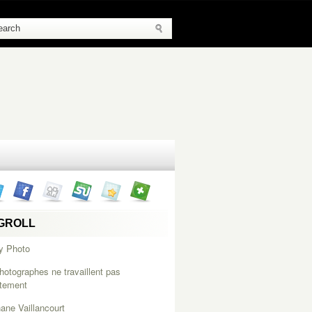
GROLL
y Photo
hotographes ne travaillent pas
itement
ane Vaillancourt