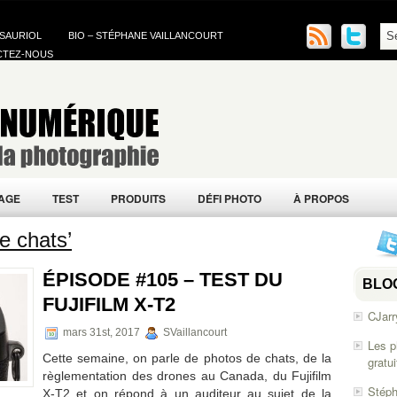
 SAURIOL
BIO – STÉPHANE VAILLANCOURT
CTEZ-NOUS
AGE
TEST
PRODUITS
DÉFI PHOTO
À PROPOS
e chats’
ÉPISODE #105 – TEST DU
BLO
FUJIFILM X-T2
CJarr
mars 31st, 2017
SVaillancourt
Les p
Cette semaine, on parle de photos de chats, de la
gratu
règlementation des drones au Canada, du Fujifilm
Stéph
X-T2 et on répond à un auditeur au sujet de la