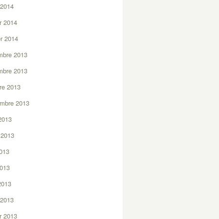
 2014
er 2014
er 2014
mbre 2013
mbre 2013
re 2013
embre 2013
2013
t 2013
2013
2013
 2013
 2013
er 2013