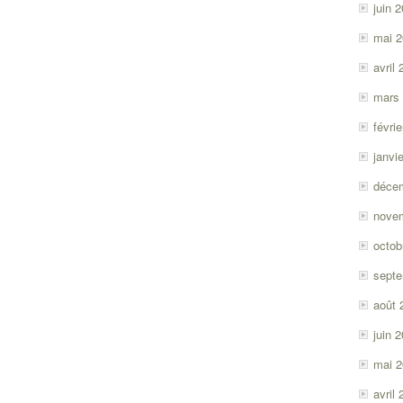
juin 
mai 
avril
mars
févri
janvi
déce
nove
octob
sept
août 
juin 
mai 
avril