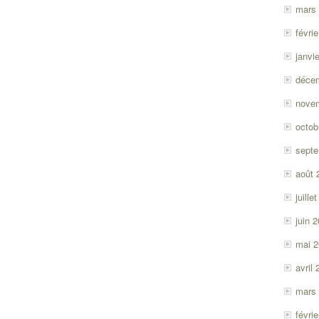
mars
févri
janvi
déce
nove
octob
sept
août 
juille
juin 
mai 
avril
mars
févri