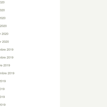
2020
2020
 2020
 2020
er 2020
er 2020
mbre 2019
mbre 2019
re 2019
embre 2019
2019
2019
2019
 2019