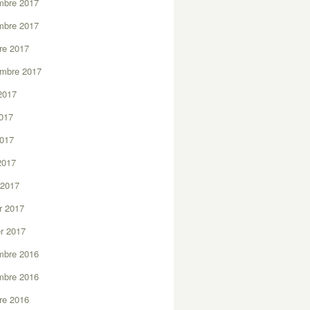
mbre 2017
mbre 2017
re 2017
embre 2017
2017
2017
2017
 2017
 2017
er 2017
er 2017
mbre 2016
mbre 2016
re 2016