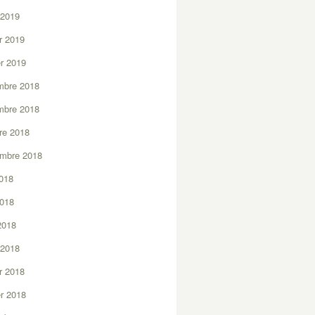
 2019
er 2019
er 2019
mbre 2018
mbre 2018
re 2018
embre 2018
2018
2018
 2018
 2018
er 2018
er 2018