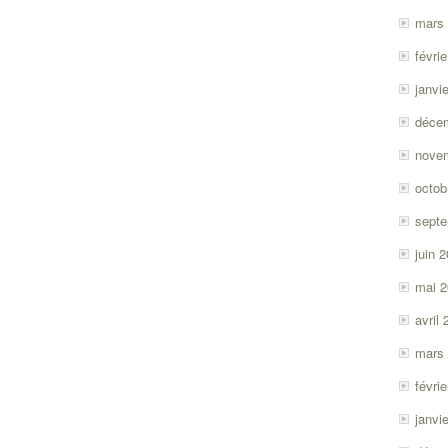
mars
févri
janvi
déce
nove
octob
sept
juin 
mai 
avril
mars
févri
janvi