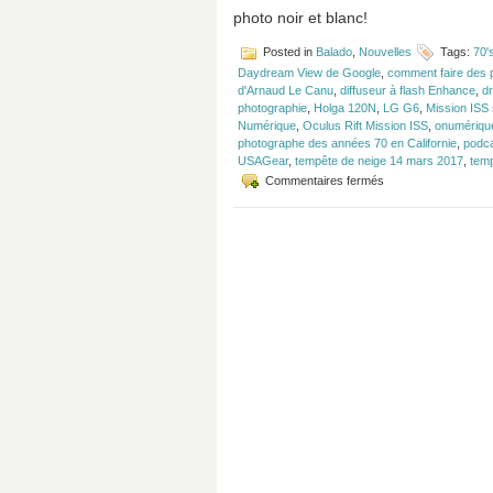
photo noir et blanc!
Posted in
Balado
,
Nouvelles
Tags:
70'
Daydream View de Google
,
comment faire des p
d'Arnaud Le Canu
,
diffuseur à flash Enhance
,
dr
photographie
,
Holga 120N
,
LG G6
,
Mission ISS 
Numérique
,
Oculus Rift Mission ISS
,
onumériqu
photographe des années 70 en Californie
,
podca
USAGear
,
tempête de neige 14 mars 2017
,
tem
sur
Commentaires fermés
Épisode
#105
–
Test
du
Fujifilm
X-
T2