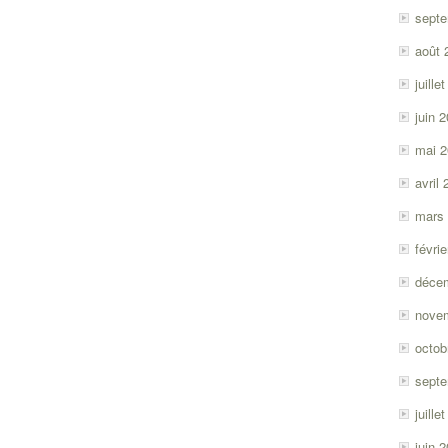
sept
août 
juille
juin 
mai 
avril
mars
févri
déce
nove
octob
sept
juille
juin 