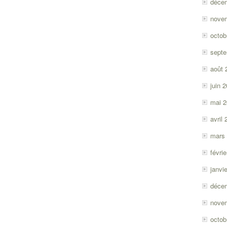
déce
nove
octob
sept
août 
juin 
mai 
avril
mars
févri
janvi
déce
nove
octob