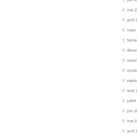
mai 
avril
mars
févri
déce
nove
octob
sept
août 
juille
juin 
mai 
avril