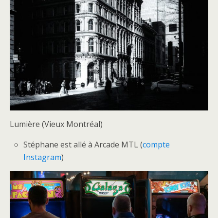
Lumière (Vieux Montréal)
Stéphane est allé à Arcade MTL (
compte
Instagram
)