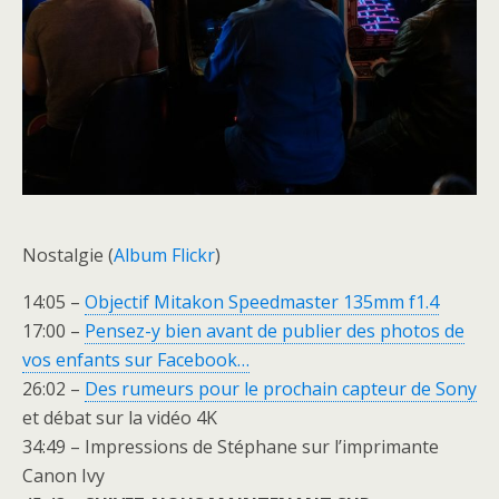
Nostalgie (
Album Flickr
)
14:05 –
Objectif Mitakon Speedmaster 135mm f1.4
17:00 –
Pensez-y bien avant de publier des photos de
vos enfants sur Facebook…
26:02 –
Des rumeurs pour le prochain capteur de Sony
et débat sur la vidéo 4K
34:49 – Impressions de Stéphane sur l’imprimante
Canon Ivy