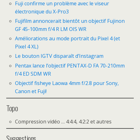
Fuji confirme un problème avec le viseur
électronique du X-Pro3
Fujifilm annoncerait bientôt un objectif Fujinon
GF 45-100mm f/4 R LM OIS WR
Améliorations au mode portrait du Pixel 4 (et
Pixel 4 XL)
Le bouton IGTV disparaît d’Instagram
Pentax lance l’objectif PENTAX-D FA 70-210mm
f/4 ED SDM WR
Objectif fisheye Laowa 4mm f/2.8 pour Sony,
Canon et Fuji!
Topo
Compression vidéo … 4:4:4, 4:2:2 et autres
Suggestions