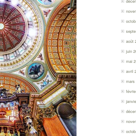
déce
nove
octob
sept
août 
juin 
mai 
avril
mars
févri
janvi
déce
nove
octob