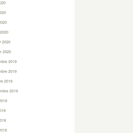
2020
2020
 2020
 2020
er 2020
er 2020
mbre 2019
mbre 2019
re 2019
embre 2019
2019
2019
2019
 2019