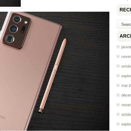
REC
ARC
janvi
nove
octob
sept
mai 
déce
nove
octob
sept