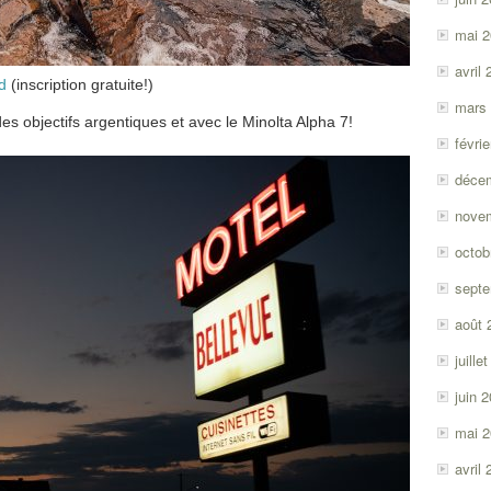
mai 
avril
d
(inscription gratuite!)
mars
es objectifs argentiques et avec le Minolta Alpha 7!
févri
déce
nove
octob
sept
août 
juille
juin 
mai 
avril