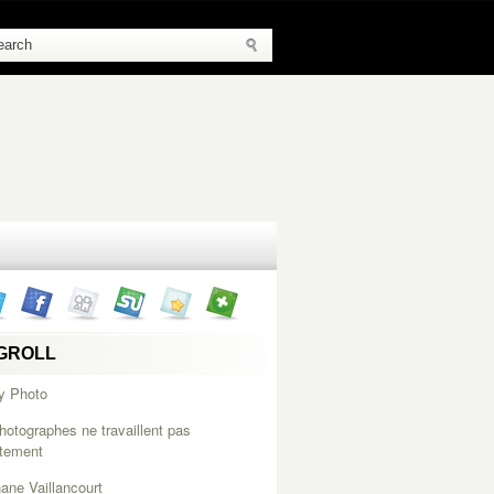
GROLL
y Photo
hotographes ne travaillent pas
itement
ane Vaillancourt