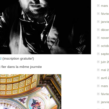
mars
févri
janvi
déce
nove
octob
sept
d
(inscription gratuite!)
juin 
it fier dans la même journée
mai 
avril
mars
févri
janvi