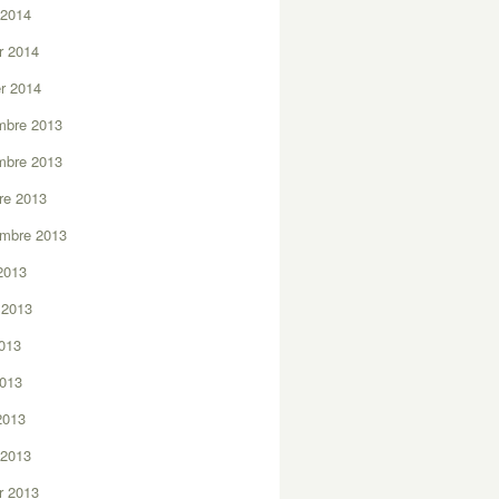
 2014
er 2014
er 2014
mbre 2013
mbre 2013
re 2013
embre 2013
2013
t 2013
2013
2013
 2013
 2013
er 2013