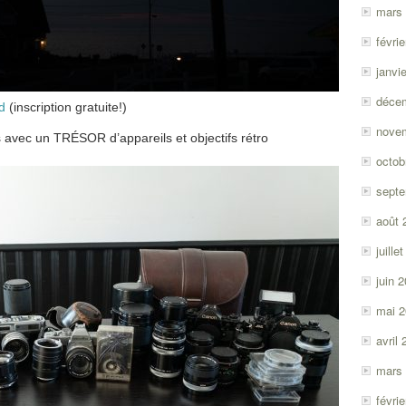
mars
févri
janvi
déce
d
(inscription gratuite!)
nove
avec un TRÉSOR d’appareils et objectifs rétro
octob
sept
août 
juille
juin 
mai 
avril
mars
févri