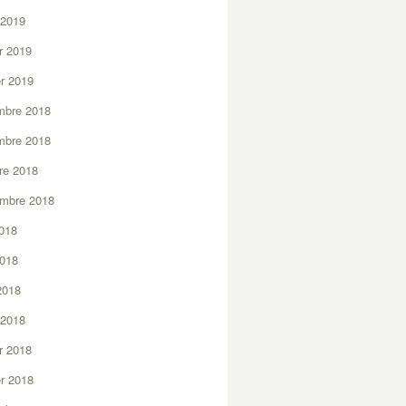
 2019
er 2019
er 2019
mbre 2018
mbre 2018
re 2018
embre 2018
2018
2018
 2018
 2018
er 2018
er 2018