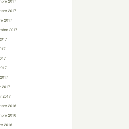
mbre 2017
mbre 2017
re 2017
embre 2017
2017
2017
2017
 2017
 2017
er 2017
er 2017
mbre 2016
mbre 2016
re 2016