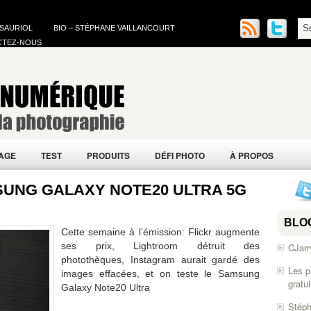
 SAURIOL
BIO – STÉPHANE VAILLANCOURT
CTEZ-NOUS
AGE
TEST
PRODUITS
DÉFI PHOTO
À PROPOS
MSUNG GALAXY NOTE20 ULTRA 5G
BLO
Cette semaine à l’émission: Flickr augmente
ses prix, Lightroom détruit des
CJarr
photothèques, Instagram aurait gardé des
Les p
images effacées, et on teste le Samsung
gratu
Galaxy Note20 Ultra
Stéph