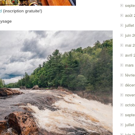
sept
d
(inscription gratuite!)
août 
paysage
juille
juin 
mai 
avril
mars
févri
déce
nove
octob
sept
juille
juin 