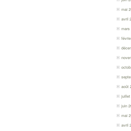
mai 
avril
mars
févri
déce
nove
octob
sept
août 
juille
juin 
mai 
avril