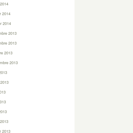
 2014
er 2014
er 2014
mbre 2013
mbre 2013
re 2013
embre 2013
2013
t 2013
2013
2013
 2013
 2013
er 2013