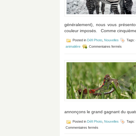
généralement), nous vous présento
couleur imposés. Comme cinquième d
Posted in
Défi Photo
,
Nouvelles
Tags:
sur
animalière
Commentaires fermés
Défi
Photo
#5
:
Les
animaux
annonçons le grand gagnant du quatri
Posted in
Défi Photo
,
Nouvelles
Tags:
sur
Commentaires fermés
Dévoilement