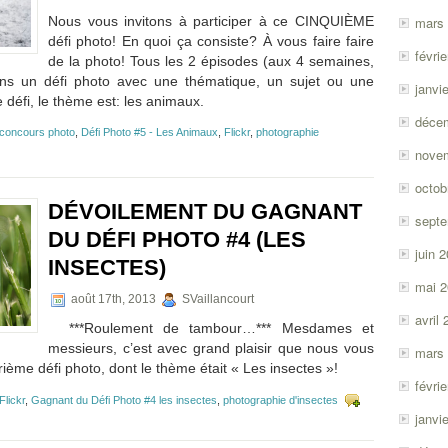
test
Nous vous invitons à participer à ce CINQUIÈME
mars
du
défi photo! En quoi ça consiste? À vous faire faire
Sony
févri
de la photo! Tous les 2 épisodes (aux 4 semaines,
A99
ns un défi photo avec une thématique, un sujet ou une
janvi
éfi, le thème est: les animaux.
déce
concours photo
,
Défi Photo #5 - Les Animaux
,
Flickr
,
photographie
nove
octob
DÉVOILEMENT DU GAGNANT
sept
DU DÉFI PHOTO #4 (LES
juin 
INSECTES)
mai 
août 17th, 2013
SVaillancourt
avril
***Roulement de tambour…*** Mesdames et
messieurs, c’est avec grand plaisir que nous vous
mars
ème défi photo, dont le thème était « Les insectes »!
févri
Flickr
,
Gagnant du Défi Photo #4 les insectes
,
photographie d'insectes
janvi