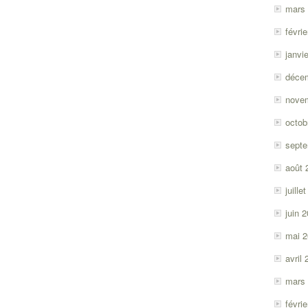
mars
févri
janvi
déce
nove
octob
sept
août 
juille
juin 
mai 
avril
mars
févri