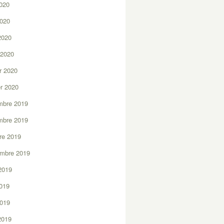
2020
2020
 2020
 2020
er 2020
er 2020
mbre 2019
mbre 2019
re 2019
embre 2019
2019
2019
2019
 2019