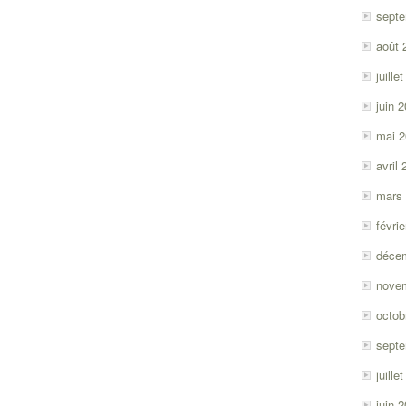
sept
août 
juille
juin 
mai 
avril
mars
févri
déce
nove
octob
sept
juille
juin 