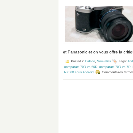
du
gagnant
du
Défi
Photo
#4
(Les
Insectes)
et Panasonic et on vous offre la cri
Posted in
Balado
,
Nouvelles
Tags:
And
comparatif 70D vs 60D
,
comparatif 70D vs 7D
,
NX300 sous Android
Commentaires fermé