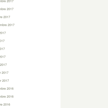
mbre 2017
mbre 2017
re 2017
embre 2017
2017
2017
2017
 2017
 2017
er 2017
er 2017
mbre 2016
mbre 2016
re 2016