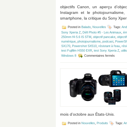
objectifs Canon, un aperçu d’obje
Instagram et le photojournalisme, 
smartphone, la critique du Sony Xperi
Posted in
Balado
,
Nouvelles
Tags:
And
Sony Xperia Z
,
Défi Photo #5 - Les Animaux
,
ém
250mm f4-5.6 IS STM
,
objectif pancake
,
object
numérique
,
photojournalisme
,
podcast
,
PowerSh
SX170
,
Powershot SX510
,
résistant à l'eau
,
rési
test Fujifilm HS50 EXR
,
test Sony Xperia Z
,
util
sur
Windows 8
Commentaires fermés
Épisode
#37
:
Objectifs
Smartph
et
test
du
Fujifilm
HS50
EXR
mois d’octobre aux États-Unis.
Posted in
Nouvelles
,
Produits
Tags:
An