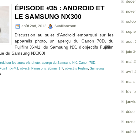
déce
ÉPISODE #35 : ANDROID ET
nove
LE SAMSUNG NX300
octob
août 2nd, 2013
SVaillancourt
sept
Discussion au sujet d’Android embarqué sur les
août 
appareils photo, un aperçu du Canon 70D, du
Fujifilm X-M1, du Samsung NX, d’objectifs Fujifilm
juin 
tique du Samsung NX300!
mai 
roid sur les appareils photo
,
aperçu du Samsung NX
,
Canon 70D
,
Fujifilm X-M1
,
objectif Panasonic 20mm f1.7
,
objectifs Fujifilm
,
Samsung
avril
sur
s
Épisode
mars
#35
:
févri
Android
et
janvi
le
Samsung
déce
NX300
nove
octob