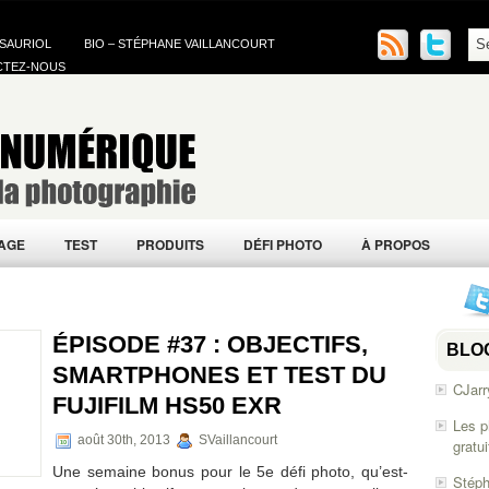
 SAURIOL
BIO – STÉPHANE VAILLANCOURT
CTEZ-NOUS
AGE
TEST
PRODUITS
DÉFI PHOTO
À PROPOS
ÉPISODE #37 : OBJECTIFS,
BLO
SMARTPHONES ET TEST DU
CJarr
FUJIFILM HS50 EXR
Les p
août 30th, 2013
SVaillancourt
gratu
Une semaine bonus pour le 5e défi photo, qu’est-
Stéph