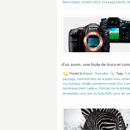
flash intégré
,
octobre 2013
,
stockage interne
,
Wi
d’un zoom, une foule de trucs et cons
Posted in
Balado
,
Nouvelles
Tags:
5 i
paysage
,
comment faire de la photo avec lumièr
Les Animaux
,
lentille cornéenne munie d'un zoo
numérique
,
plein capteur
,
Podcast sur la photog
photophiles.com
,
test du Sony A99
,
verre de co