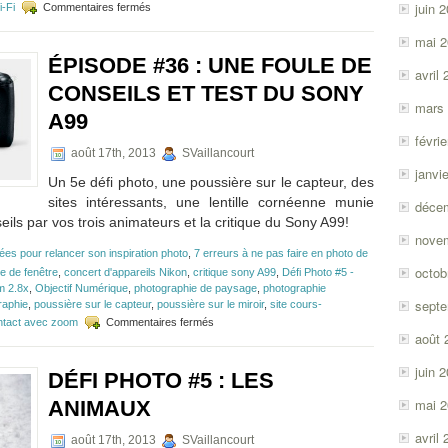
sur
juin 
-Fi
Commentaires fermés
Lancement
du
mai 
Samsung
ÉPISODE #36 : UNE FOULE DE
Galaxy
avril
NX
CONSEILS ET TEST DU SONY
aux
mars
A99
États-
Unis!
févri
août 17th, 2013
SVaillancourt
janvi
Un 5e défi photo, une poussière sur le capteur, des
sites intéressants, une lentille cornéenne munie
déce
eils par vos trois animateurs et la critique du Sony A99!
nove
dées pour relancer son inspiration photo
,
7 erreurs à ne pas faire en photo de
octob
e de fenêtre
,
concert d'appareils Nikon
,
critique sony A99
,
Défi Photo #5 -
m 2.8x
,
Objectif Numérique
,
photographie de paysage
,
photographie
sept
raphie
,
poussière sur le capteur
,
poussière sur le miroir
,
site cours-
sur
ntact avec zoom
Commentaires fermés
Épisode
août 
#36
:
juin 
DÉFI PHOTO #5 : LES
Une
foule
mai 
ANIMAUX
de
conseils
avril
août 17th, 2013
SVaillancourt
et