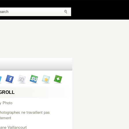
GROLL
y Photo
hotographes ne travaillent pas
itement
ane Vaillancourt