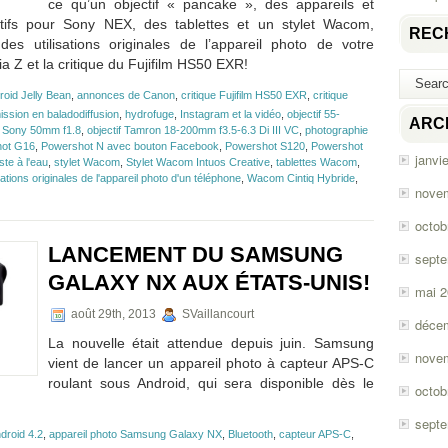
ce qu’un objectif « pancake », des appareils et
ctifs pour Sony NEX, des tablettes et un stylet Wacom,
REC
des utilisations originales de l’appareil photo de votre
a Z et la critique du Fujifilm HS50 EXR!
roid Jelly Bean
,
annonces de Canon
,
critique Fujifilm HS50 EXR
,
critique
ission en baladodiffusion
,
hydrofuge
,
Instagram et la vidéo
,
objectif 55-
ARC
if Sony 50mm f1.8
,
objectif Tamron 18-200mm f3.5-6.3 Di III VC
,
photographie
ot G16
,
Powershot N avec bouton Facebook
,
Powershot S120
,
Powershot
janvi
ste à l'eau
,
stylet Wacom
,
Stylet Wacom Intuos Creative
,
tablettes Wacom
,
isations originales de l'appareil photo d'un téléphone
,
Wacom Cintiq Hybride
,
nove
octob
LANCEMENT DU SAMSUNG
sept
,
ones
GALAXY NX AUX ÉTATS-UNIS!
mai 
août 29th, 2013
SVaillancourt
déce
La nouvelle était attendue depuis juin. Samsung
nove
vient de lancer un appareil photo à capteur APS-C
roulant sous Android, qui sera disponible dès le
octob
sept
droid 4.2
,
appareil photo Samsung Galaxy NX
,
Bluetooth
,
capteur APS-C
,