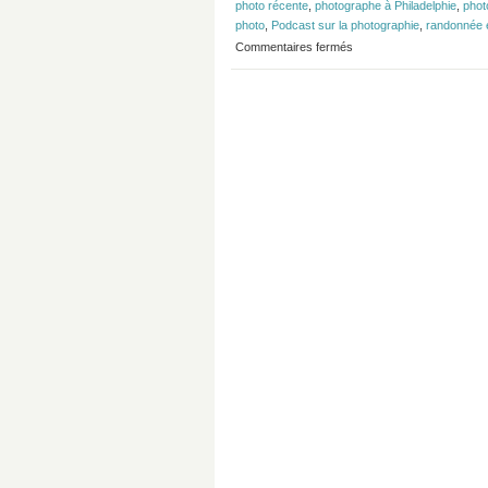
photo récente
,
photographe à Philadelphie
,
phot
photo
,
Podcast sur la photographie
,
randonnée e
sur
Commentaires fermés
Épisode
#119
–
Questions
des
auditeurs