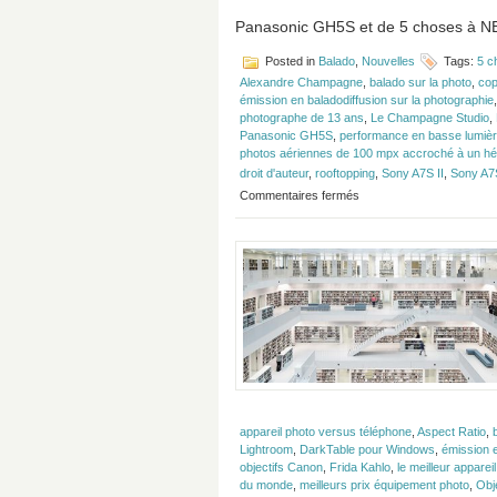
Panasonic GH5S et de 5 choses à NE
Posted in
Balado
,
Nouvelles
Tags:
5 c
Alexandre Champagne
,
balado sur la photo
,
cop
émission en baladodiffusion sur la photographie
photographe de 13 ans
,
Le Champagne Studio
,
Panasonic GH5S
,
performance en basse lumiè
photos aériennes de 100 mpx accroché à un hél
droit d'auteur
,
rooftopping
,
Sony A7S II
,
Sony A7S
sur
Commentaires fermés
Épisode
#120
–
Connaissez-
vous
vos
droits?
appareil photo versus téléphone
,
Aspect Ratio
,
Lightroom
,
DarkTable pour Windows
,
émission e
objectifs Canon
,
Frida Kahlo
,
le meilleur appare
du monde
,
meilleurs prix équipement photo
,
Obj