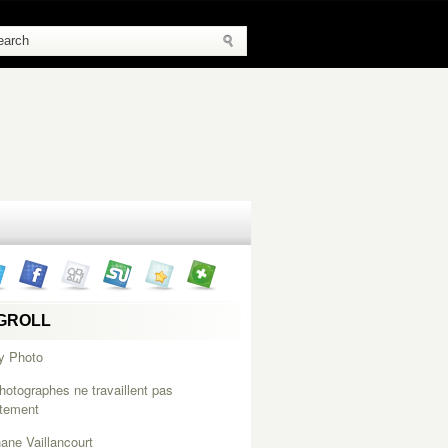
GROLL
y Photo
hotographes ne travaillent pas
itement
ane Vaillancourt