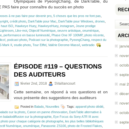
Olympiques de PyeongChang, de DarkTable, du
 PAS faire pour connaître du succès en photo
REC
hoses à ne pas faire pour devenir pro
,
5 choses que les pros ne font pas
,
yright
,
crédit photo
,
DarkTable pour Mac
,
DarkTable pour Windows
,
drones
,
,
haut ISO
,
Hawkeye Huey
,
HawkeyeHuey
,
instagram
,
Jeune prodige
Lightroom
,
Like-moi
,
Objectif Numérique
,
oeuvre artistique
,
onumérique
,
ARC
re
,
performance en basse luminosité
,
Phase One XF 100MP
,
photo récente
,
ico!
,
podcast photo
,
Podcast sur la photographie
,
PyeongChang
,
respect du
 Mark II
,
studio photo
,
Tour Eiffel
,
Valérie Derome-Massé
,
webradio
janvi
nove
octob
ÉPISODE #119 – QUESTIONS
DES AUDITEURS
sept
mai 
février 2nd, 2018
SVaillancourt
Cette semaine, on répond à vos questions et on
déce
vous présente des suggestions des auditeurs
nove
Posted in
Balado
,
Nouvelles
Tags:
appareil photo dédié
,
octob
balado sur la photo
,
Canon en panne d'innovation
,
DarkTable alternative à
n baladodiffusion sur la photographie
,
Eye Focus du Sony A7R III avec
sept
il photo pour chaque catégorie de photographe
,
les plus belles bibliothèques
ectif Numérique
,
onumérique
,
Panasonic ZS100
,
photo de Frosted Flakes
,