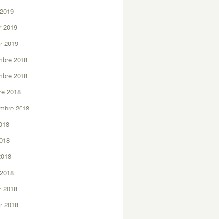
 2019
er 2019
er 2019
mbre 2018
mbre 2018
re 2018
embre 2018
2018
2018
 2018
 2018
er 2018
er 2018