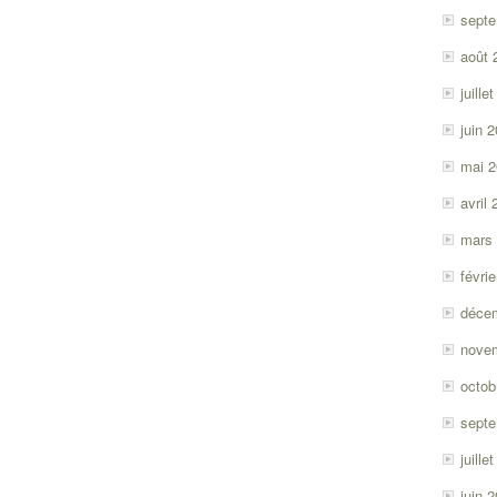
sept
août 
juille
juin 
mai 
avril
mars
févri
déce
nove
octob
sept
juille
juin 