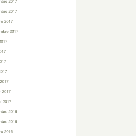
mbre 2017
mbre 2017
re 2017
embre 2017
2017
2017
2017
 2017
 2017
er 2017
er 2017
mbre 2016
mbre 2016
re 2016