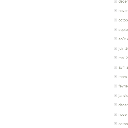
déce
nove
octob
sept
août 
juin 
mai 
avril
mars
févri
janvi
déce
nove
octob