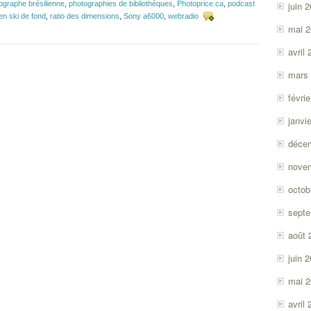
ographe brésilienne
,
photographies de bibliothèques
,
Photoprice.ca
,
podcast
juin 
n ski de fond
,
ratio des dimensions
,
Sony a6000
,
webradio
mai 
avril
mars
févri
janvi
déce
nove
octob
sept
août 
juin 
mai 
avril