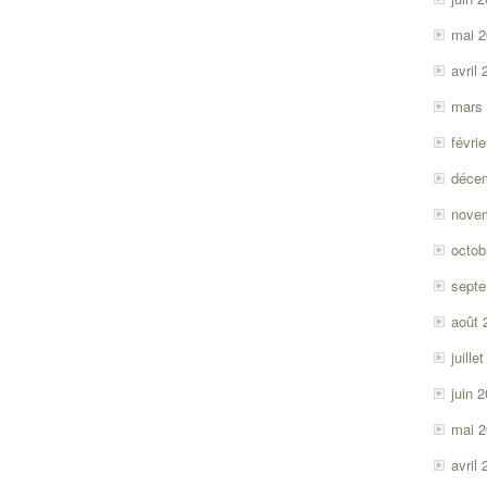
mai 
avril
mars
févri
déce
nove
octob
sept
août 
juille
juin 
mai 
avril