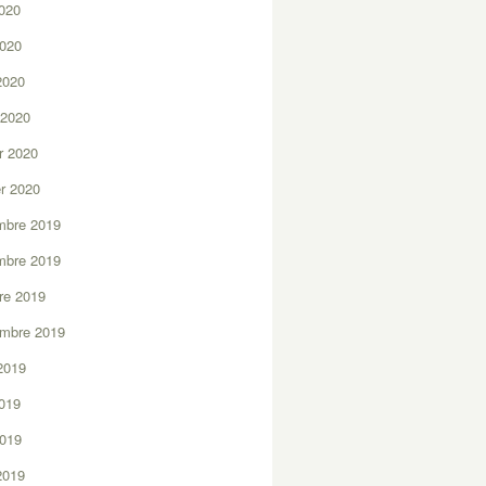
2020
2020
 2020
 2020
er 2020
er 2020
mbre 2019
mbre 2019
re 2019
embre 2019
2019
2019
2019
 2019