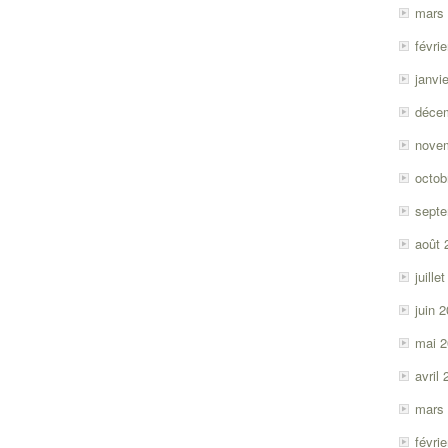
mars
févri
janvi
déce
nove
octob
sept
août 
juille
juin 
mai 
avril
mars
févri