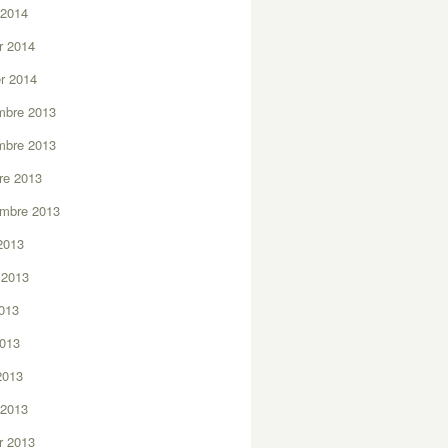
 2014
er 2014
er 2014
mbre 2013
mbre 2013
re 2013
embre 2013
2013
t 2013
2013
2013
 2013
 2013
er 2013