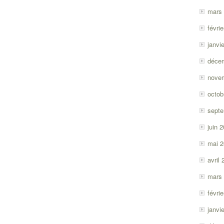
mars
févri
janvi
déce
nove
octob
sept
juin 
mai 
avril
mars
févri
janvi