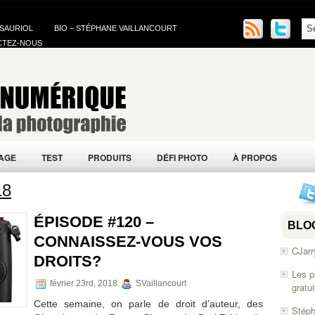
 SAURIOL
BIO – STÉPHANE VAILLANCOURT
CTEZ-NOUS
AGE
TEST
PRODUITS
DÉFI PHOTO
À PROPOS
18
ÉPISODE #120 –
BLO
CONNAISSEZ-VOUS VOS
CJarr
DROITS?
Les p
février 23rd, 2018
SVaillancourt
gratu
Cette semaine, on parle de droit d’auteur, des
Stéph