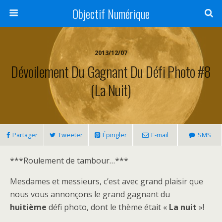
Objectif Numérique
2013/12/07
Dévoilement Du Gagnant Du Défi Photo #8
(La Nuit)
Partager
Tweeter
Épingler
E-mail
SMS
***Roulement de tambour…***
Mesdames et messieurs, c’est avec grand plaisir que
nous vous annonçons le grand gagnant du
huitième
défi photo, dont le thème était «
La nuit
»!