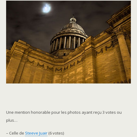
Une mention honorable pour les photos ayant reçu 3 votes ou
plus…
– Celle de
Steeve Juair
(6 votes)