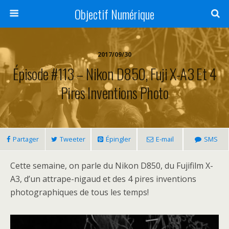
Objectif Numérique
2017/09/30
Épisode #113 – Nikon D850, Fuji X-A3 Et 4
Pires Inventions Photo
Partager
Tweeter
Épingler
E-mail
SMS
Cette semaine, on parle du Nikon D850, du Fujifilm X-
A3, d’un attrape-nigaud et des 4 pires inventions
photographiques de tous les temps!