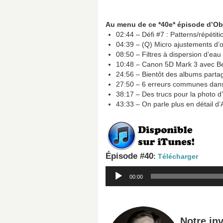
Au menu de ce *40e* épisode d’O
02:44 – Défi #7 : Patterns/répétiti
04:39 – (Q) Micro ajustements d’o
08:50 – Filtres à dispersion d’eau
10:48 – Canon 5D Mark 3 avec B
24:56 – Bientôt des albums part
27:50 – 6 erreurs communes dan
38:17 – Des trucs pour la photo 
43:33 – On parle plus en détail 
Épisode #40
:
Télécharger
Lecteur
00:00
audio
Notre in