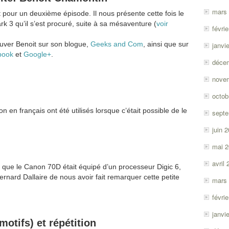
ou
mars
t pour un deuxième épisode. Il nous présente cette fois le
diminuer
 3 qu’il s’est procuré, suite à sa mésaventure (
voir
févri
le
.
volume.
uver Benoit sur son blogue,
Geeks and Com
, ainsi que sur
janvi
book
et
Google+
.
déce
nove
octob
on en français ont été utilisés lorsque c’était possible de le
sept
juin 
mai 
avril
t que le Canon 70D était équipé d’un processeur Digic 6,
ernard Dallaire de nous avoir fait remarquer cette petite
mars
févri
janvi
motifs) et répétition