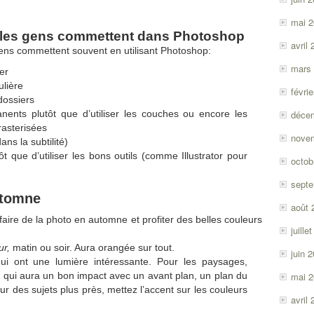
mai 
 les gens commettent dans Photoshop
avril
ens commettent souvent en utilisant Photoshop:
mars
ier
lière
févri
dossiers
nents plutôt que d’utiliser les couches ou encore les
déce
rasterisées
nove
ans la subtilité)
ôt que d’utiliser les bons outils (comme Illustrator pour
octob
sept
utomne
août 
aire de la photo en automne et profiter des belles couleurs
juille
ur,
matin ou soir. Aura orangée sur tout.
juin 
ui ont une lumière intéressante. Pour les paysages,
t qui aura un bon impact avec un avant plan, un plan du
mai 
our des sujets plus près, mettez l’accent sur les couleurs
avril