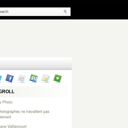
GROLL
y Photo
hotographes ne travaillent pas
itement
ane Vaillancourt