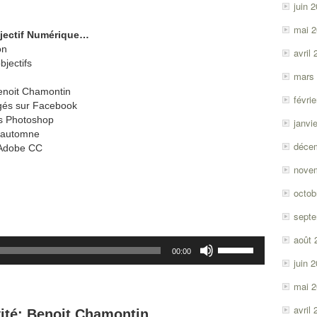
juin 
mai 
bjectif Numérique…
on
avril
bjectifs
mars
enoit Chamontin
févri
agés sur Facebook
s Photoshop
janvi
d’automne
déce
d’Adobe CC
nove
octob
sept
août 
Utilisez
00:00
les
juin 
flèches
haut/bas
mai 
pour
avril
vité: Benoit Chamontin
augmenter