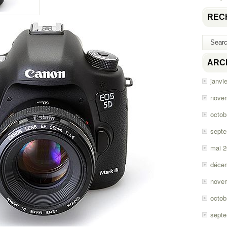
REC
ARC
janvi
nove
octob
sept
mai 
déce
nove
octob
sept