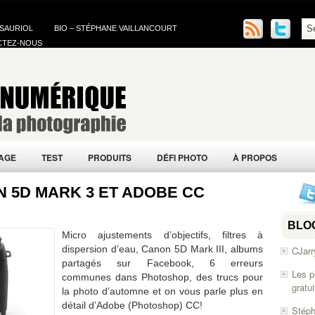
 SAURIOL
BIO – STÉPHANE VAILLANCOURT
CTEZ-NOUS
AGE
TEST
PRODUITS
DÉFI PHOTO
À PROPOS
N 5D MARK 3 ET ADOBE CC
BLO
Micro ajustements d’objectifs, filtres à
dispersion d’eau, Canon 5D Mark III, albums
CJarr
partagés sur Facebook, 6 erreurs
Les p
communes dans Photoshop, des trucs pour
gratu
la photo d’automne et on vous parle plus en
détail d’Adobe (Photoshop) CC!
Stéph