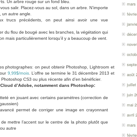
rts. Un arbre rouge sur un fond bleu.
mars
ous salir. Placez-vous au sol, dans un arbre. N’importe
févri
, un autre angle.
 trucs précédents, on peut ainsi avoir une vue
janvi
éer du flou de bougé avec les branches, la végétation qui
déce
on mais particulièrement lorsqu’il y a beaucoup de vent.
nove
octob
sept
s photographes: on peut obtenir Photoshop, Lightroom et
pour
9,99$/mois
. L’offre se termine le 31 décembre 2013 et
août 
se Photoshop CS3 ou plus récente afin d’en bénéficier.
juille
 Cloud d’Adobe, notamment dans Photoshop:
juin 
teté en jouant avec certains paramètres (correction de
u gaussien)
mai 
avancé permet de corriger une image en crayonnant
avril
de mettre l’accent sur le centre de la photo plutôt que
mars
 ou autre
févri