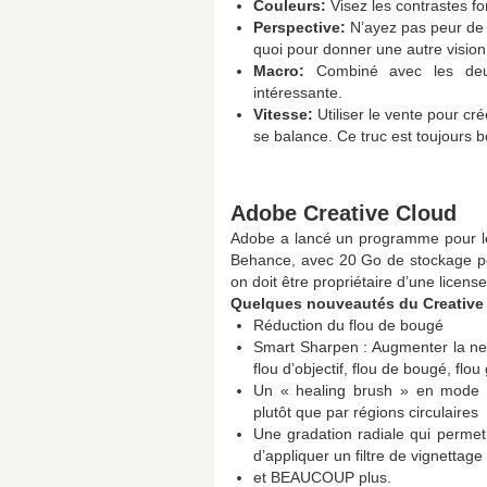
Couleurs:
Visez les contrastes fo
Perspective:
N’ayez pas peur de v
quoi pour donner une autre vision
Macro:
Combiné avec les deux
intéressante.
Vitesse:
Utiliser le vente pour cr
se balance. Ce truc est toujours b
Adobe Creative Cloud
Adobe a lancé un programme pour le
Behance, avec 20 Go de stockage 
on doit être propriétaire d’une licen
Quelques nouveautés du Creative
Réduction du flou de bougé
Smart Sharpen : Augmenter la net
flou d’objectif, flou de bougé, flo
Un « healing brush » en mode 
plutôt que par régions circulaires
Une gradation radiale qui permet 
d’appliquer un filtre de vignettage
et BEAUCOUP plus.