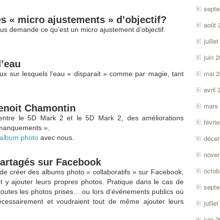
sept
es « micro ajustements » d’objectif?
août 
ous demande ce qu’est un micro ajustement d’objectif.
juille
juin 
d’eau
mai 
aux sur lesquels l’eau « disparait » comme par magie, tant
avril
mars
enoit Chamontin
 entre le 5D Mark 2 et le 5D Mark 2, des améliorations
févri
 manquements ».
 album photo
avec nous.
déce
nove
partagés sur Facebook
octob
é de créer des albums photo « collaboratifs » sur Facebook,
 y ajouter leurs propres photos. Pratique dans le cas de
sept
r toutes les photos prises… ou lors d’événements publics où
cessairement et voudraient tout de même ajouter leurs
juille
juin 