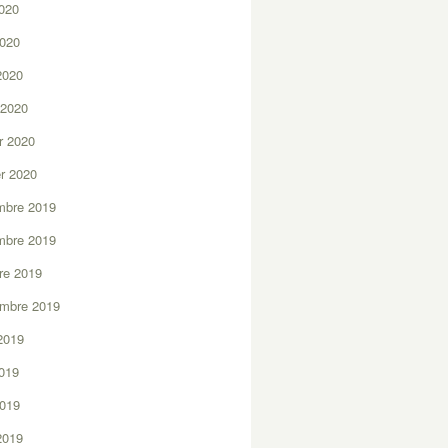
2020
2020
 2020
 2020
er 2020
er 2020
mbre 2019
mbre 2019
re 2019
embre 2019
2019
2019
2019
 2019