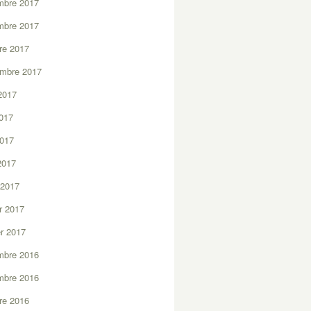
mbre 2017
mbre 2017
re 2017
embre 2017
2017
2017
2017
 2017
 2017
er 2017
er 2017
mbre 2016
mbre 2016
re 2016