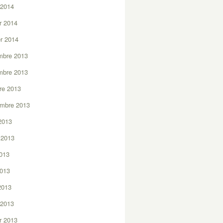
 2014
er 2014
er 2014
mbre 2013
mbre 2013
re 2013
embre 2013
2013
t 2013
2013
2013
 2013
 2013
er 2013