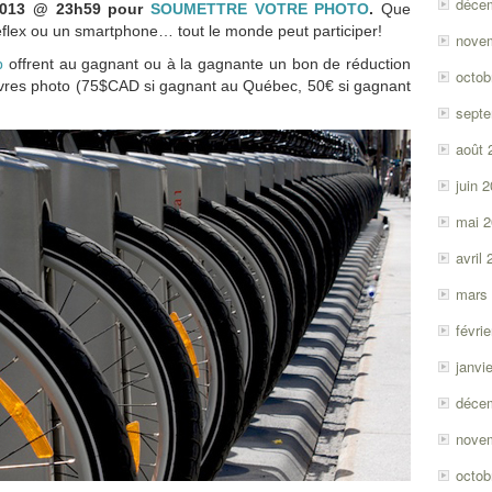
déce
 2013 @ 23h59 pour
SOUMETTRE VOTRE PHOTO
.
Que
eflex ou un smartphone… tout le monde peut participer!
nove
b
offrent au gagnant ou à la gagnante un bon de réduction
octob
 livres photo (75$CAD si gagnant au Québec, 50€ si gagnant
sept
août 
juin 
mai 
avril
mars
févri
janvi
déce
nove
octob