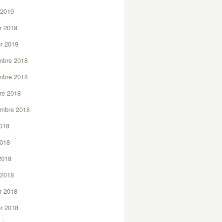
 2019
er 2019
er 2019
mbre 2018
mbre 2018
re 2018
embre 2018
2018
2018
 2018
 2018
er 2018
er 2018