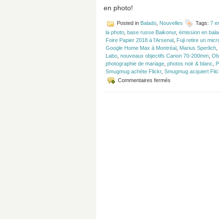
en photo!
Posted in
Balado
,
Nouvelles
Tags:
7 e
la photo
,
base russe Baikonur
,
émission en bala
Foire Papier 2018 à l'Arsenal
,
Fuji retire un micr
Google Home Max à Montréal
,
Marius Sperlich
,
Labo
,
nouveaux objectifs Canon 70-200mm
,
Ob
photographie de mariage
,
photos noir & blanc
,
P
Smugmug achète Flickr
,
Smugmug acquiert Flic
sur
Commentaires fermés
Épisode
#125
–
7
erreurs
à
ne
plus
faire