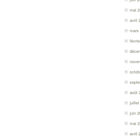
mai 
avril
mars
févri
déce
nove
octob
sept
août 
juille
juin 
mai 
avril