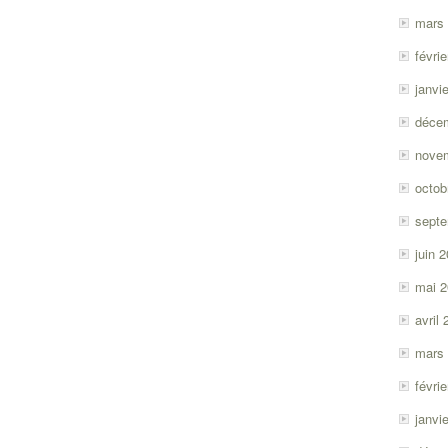
mars
févri
janvi
déce
nove
octob
sept
juin 
mai 
avril
mars
févri
janvi