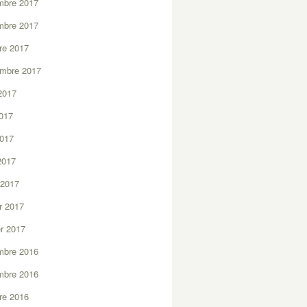
mbre 2017
mbre 2017
re 2017
embre 2017
2017
2017
2017
 2017
 2017
er 2017
er 2017
mbre 2016
mbre 2016
re 2016