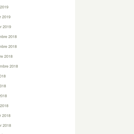
 2019
er 2019
er 2019
mbre 2018
mbre 2018
re 2018
embre 2018
2018
2018
 2018
 2018
er 2018
er 2018