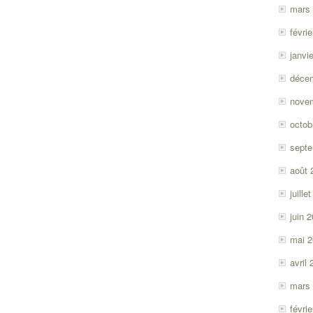
mars
févri
janvi
déce
nove
octob
sept
août 
juille
juin 
mai 
avril
mars
févri