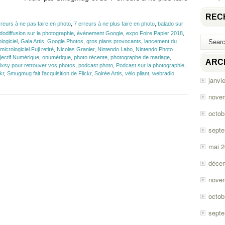
REC
rreurs à ne pas faire en photo
,
7 erreurs à ne plus faire en photo
,
balado sur
dodiffusion sur la photographie
,
événement Google
,
expo Foire Papier 2018
,
ologiciel
,
Gala Artis
,
Google Photos
,
gros plans provocants
,
lancement du
micrologiciel Fuji retiré
,
Nicolas Granier
,
Nintendo Labo
,
Nintendo Photo
jectif Numérique
,
onumérique
,
photo récente
,
photographe de mariage
,
ARC
ixsy pour retrouver vos photos
,
podcast photo
,
Podcast sur la photographie
,
kr
,
Smugmug fait l'acquisition de Flickr
,
Soirée Artis
,
vélo pliant
,
webradio
janvi
nove
octob
sept
mai 
déce
nove
octob
sept