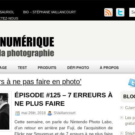
 SAURIOL
BIO – STÉPHANE VAILLANCOURT
CTEZ-NOUS
AGE
TEST
PRODUITS
DÉFI PHOTO
À PROPOS
s à ne pas faire en photo’
ÉPISODE #125 – 7 ERREURS À
BLO
NE PLUS FAIRE
CJarr
mai 26th, 2018
SVaillancourt
Les p
Cette semaine, on parle du Nintendo Photo Labo,
gratu
d’un retour en arrière par Fuji, de l’acquisition de
Stéph
Flickr par Smugmug et de 7 erreurs à ne plus faire