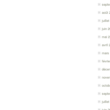
sept
août 
juille
juin 
mai 
avril
mars
févri
déce
nove
octob
sept
juille
juin 