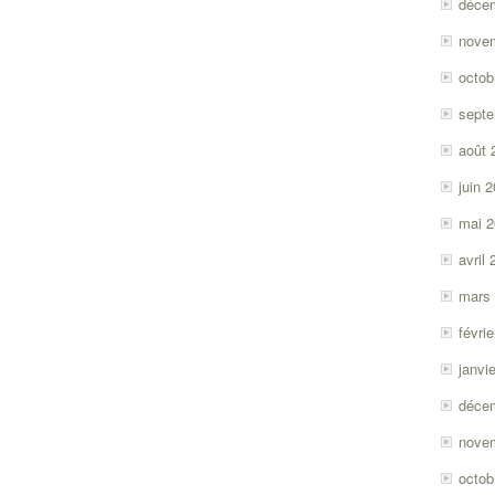
déce
nove
octob
sept
août 
juin 
mai 
avril
mars
févri
janvi
déce
nove
octob