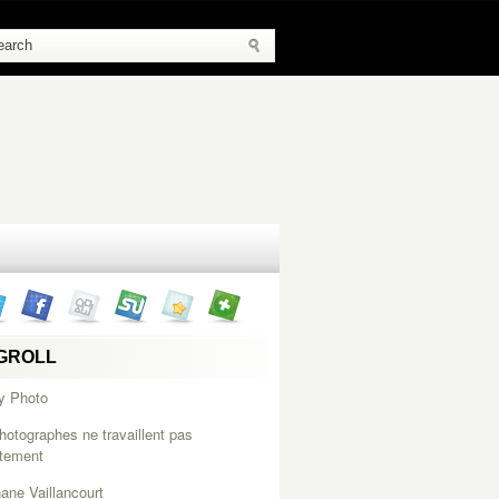
GROLL
y Photo
hotographes ne travaillent pas
itement
ane Vaillancourt