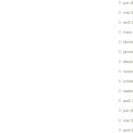
juin 
mai 
avril
mars
févri
janvi
déce
nove
octob
sept
août 
juin 
mai 
avril