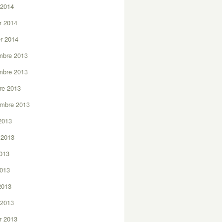
 2014
er 2014
er 2014
mbre 2013
mbre 2013
re 2013
embre 2013
2013
t 2013
2013
2013
 2013
 2013
er 2013