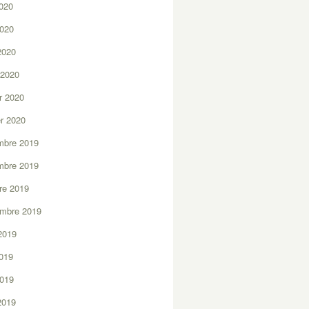
2020
2020
 2020
 2020
er 2020
er 2020
mbre 2019
mbre 2019
re 2019
embre 2019
2019
2019
2019
 2019