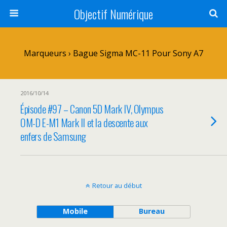
Objectif Numérique
Marqueurs › Bague Sigma MC-11 Pour Sony A7
2016/10/14
Épisode #97 – Canon 5D Mark IV, Olympus
OM-D E-M1 Mark II et la descente aux
enfers de Samsung
Retour au début
Mobile
Bureau