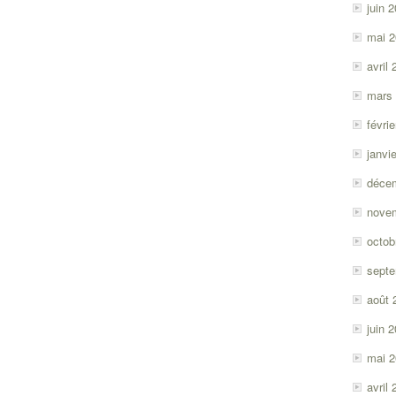
juin 
mai 
avril
mars
févri
janvi
déce
nove
octob
sept
août 
juin 
mai 
avril