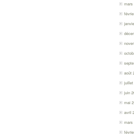
mars
févri
janvi
déce
nove
octob
sept
août 
juille
juin 
mai 
avril
mars
févri