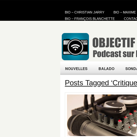
BIO – CHRISTIAN JARRY
BIO – MAXIME
BIO – FRANÇOIS BLANCHETTE
CONTA
NOUVELLES
BALADO
SOND
Posts Tagged ‘Critiqu