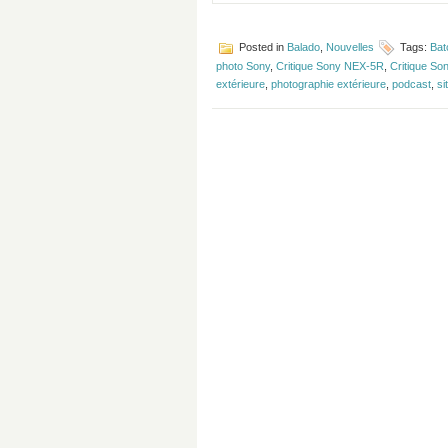
Posted in
Balado
,
Nouvelles
Tags:
Bat
photo Sony
,
Critique Sony NEX-5R
,
Critique So
extérieure
,
photographie extérieure
,
podcast
,
si