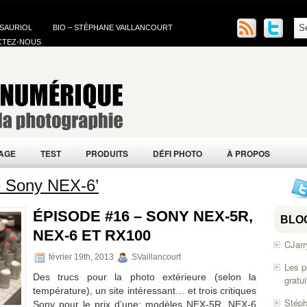
 SAURIOL
BIO – STÉPHANE VAILLANCOURT
CTEZ-NOUS
AGE
TEST
PRODUITS
DÉFI PHOTO
À PROPOS
e Sony NEX-6’
ÉPISODE #16 – SONY NEX-5R,
BLO
NEX-6 ET RX100
CJarr
février 19th, 2013
SVaillancourt
Les p
Des trucs pour la photo extérieure (selon la
gratu
température), un site intéressant… et trois critiques
Stéph
Sony pour le prix d’une: modèles NEX-5R, NEX-6