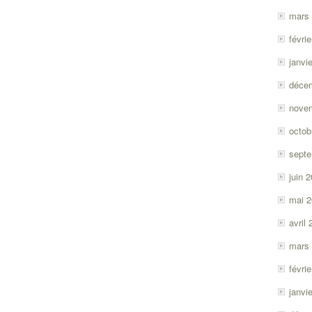
mars
févri
janvi
déce
nove
octob
sept
juin 
mai 
avril
mars
févri
janvi