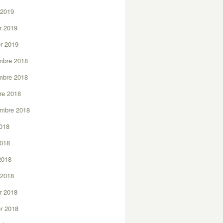
 2019
er 2019
er 2019
mbre 2018
mbre 2018
re 2018
embre 2018
2018
2018
 2018
 2018
er 2018
er 2018