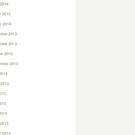
 2014
er 2014
er 2014
mbre 2013
mbre 2013
re 2013
embre 2013
2013
t 2013
2013
2013
 2013
 2013
er 2013