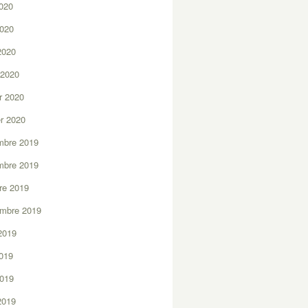
2020
2020
 2020
 2020
er 2020
er 2020
mbre 2019
mbre 2019
re 2019
embre 2019
2019
2019
2019
 2019