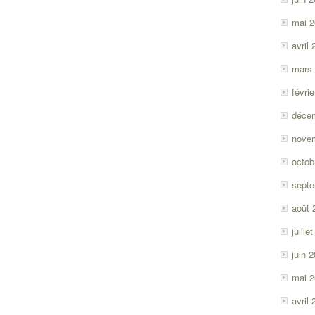
mai 
avril
mars
févri
déce
nove
octob
sept
août 
juille
juin 
mai 
avril