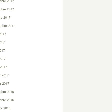
mbre 2017
mbre 2017
re 2017
embre 2017
2017
2017
2017
 2017
 2017
er 2017
er 2017
mbre 2016
mbre 2016
re 2016