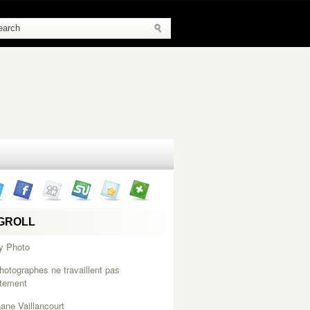
GROLL
y Photo
hotographes ne travaillent pas
itement
ane Vaillancourt