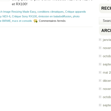
et RX100!
REC
ch Image Resizing Made Easy
,
conditions climatiques
,
Critique appareils
ny NEX-6
,
Critique Sony RX100
,
émission en baladodiffusion
,
photo
sur
te BIRME
,
trucs et conseils
Commentaires fermés
Épisode
#16
ARC
–
Sony
janvi
NEX-
5R,
nove
NEX-
6
octob
et
RX100
sept
mai 
déce
nove
octob
sept