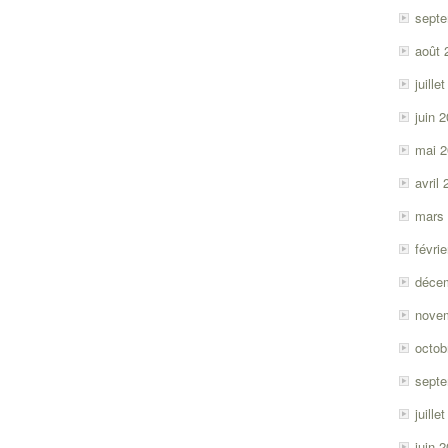
sept
août 
juille
juin 
mai 
avril
mars
févri
déce
nove
octob
sept
juille
juin 