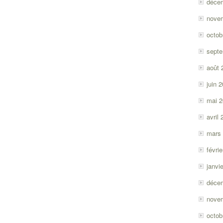
déce
nove
octob
sept
août 
juin 
mai 
avril
mars
févri
janvi
déce
nove
octob