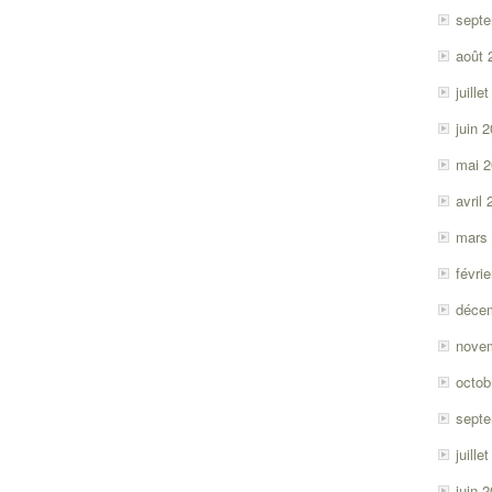
sept
août 
juille
juin 
mai 
avril
mars
févri
déce
nove
octob
sept
juille
juin 