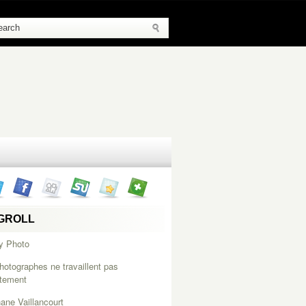
GROLL
y Photo
hotographes ne travaillent pas
itement
ane Vaillancourt