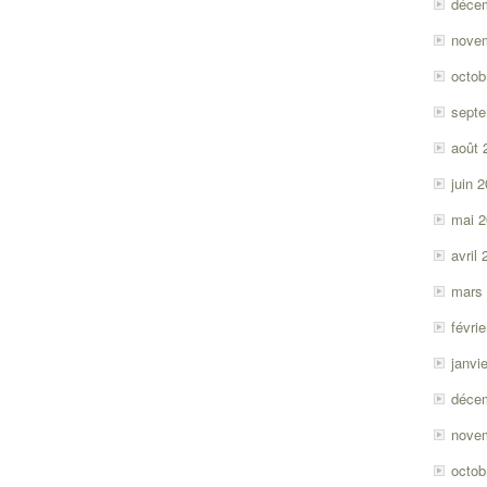
déce
nove
octob
sept
août 
juin 
mai 
avril
mars
févri
janvi
déce
nove
octob