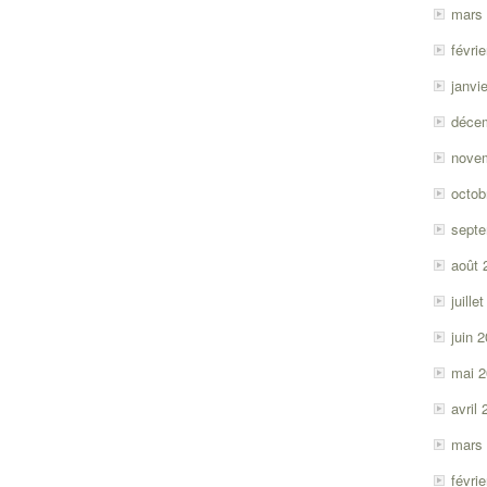
mars
févri
janvi
déce
nove
octob
sept
août 
juille
juin 
mai 
avril
mars
févri