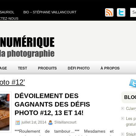
 SAURIOL
BIO – STÉPHANE VAILLANCOURT
CTEZ-NOUS
AGE
TEST
PRODUITS
DÉFI PHOTO
À PROPOS
oto #12’
DÉVOILEMENT DES
BLO
GAGNANTS DES DÉFIS
CJarr
PHOTO #12, 13 ET 14!
Les p
juillet 1st, 2014
SVaillancourt
gratu
***Roulement de tambour…*** Mesdames et
Stéph