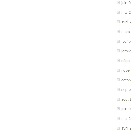
juin 
mai 
avril
mars
févri
janvi
déce
nove
octob
sept
août 
juin 
mai 
avril