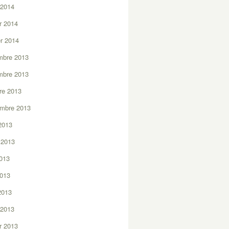
 2014
er 2014
er 2014
mbre 2013
mbre 2013
re 2013
embre 2013
2013
t 2013
2013
2013
 2013
 2013
er 2013