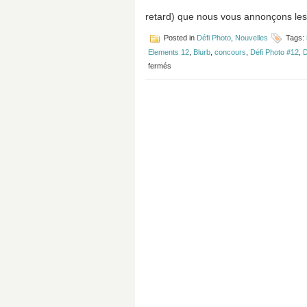
retard) que nous vous annonçons les
Posted in
Défi Photo
,
Nouvelles
Tags:
Elements 12
,
Blurb
,
concours
,
Défi Photo #12
,
D
sur
fermés
Dévoilement
des
gagnants
des
Défis
Photo
#12,
13
et
14!