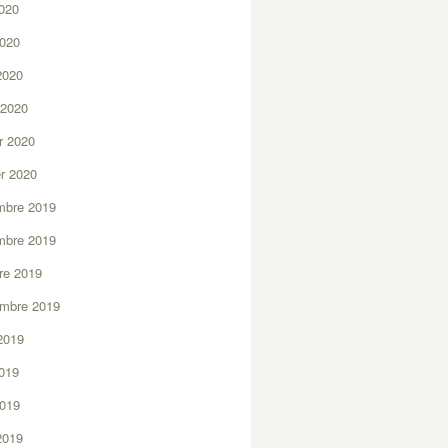
2020
2020
 2020
 2020
er 2020
er 2020
mbre 2019
mbre 2019
re 2019
embre 2019
2019
2019
2019
 2019