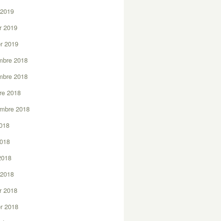
 2019
er 2019
er 2019
mbre 2018
mbre 2018
re 2018
embre 2018
2018
2018
 2018
 2018
er 2018
er 2018