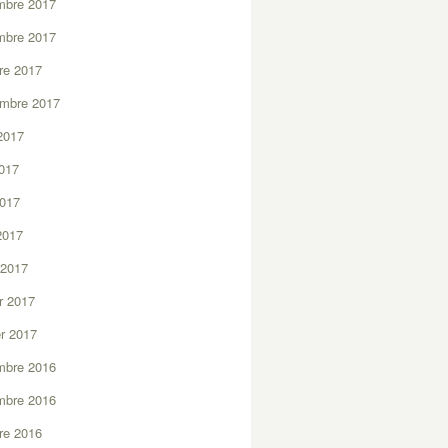
mbre 2017
mbre 2017
re 2017
embre 2017
2017
2017
2017
 2017
 2017
er 2017
er 2017
mbre 2016
mbre 2016
re 2016