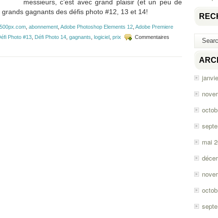
messieurs, c’est avec grand plaisir (et un peu de
 grands gagnants des défis photo #12, 13 et 14!
REC
500px.com
,
abonnement
,
Adobe Photoshop Elements 12
,
Adobe Premiere
éfi Photo #13
,
Défi Photo 14
,
gagnants
,
logiciel
,
prix
Commentaires
ARC
janvi
nove
octob
sept
mai 
déce
nove
octob
sept