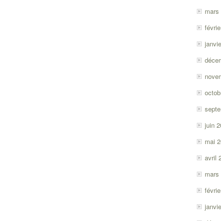
mars
févri
janvi
déce
nove
octob
sept
juin 
mai 
avril
mars
févri
janvi