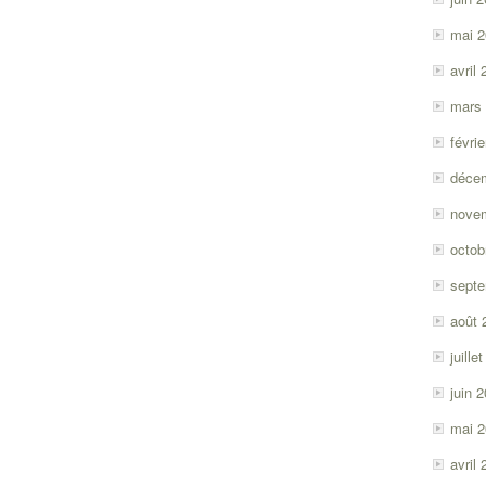
mai 
avril
mars
févri
déce
nove
octob
sept
août 
juille
juin 
mai 
avril