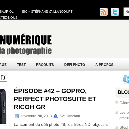
 SAURIOL
BIO – STÉPHANE VAILLANCOURT
CTEZ-NOUS
AGE
TEST
PRODUITS
DÉFI PHOTO
À PROPOS
ND’
ÉPISODE #42 – GOPRO,
BLO
PERFECT PHOTOSUITE ET
CJarr
RICOH GR
Les p
novembre 7th, 2013
SVaillancourt
gratu
Lancement du défi photo #8, les filtres ND, objectifs
Stéph