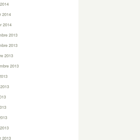
 2014
er 2014
er 2014
mbre 2013
mbre 2013
re 2013
embre 2013
2013
t 2013
2013
2013
 2013
 2013
er 2013