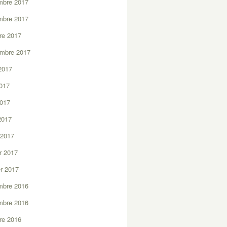
mbre 2017
mbre 2017
re 2017
embre 2017
2017
2017
2017
 2017
 2017
er 2017
er 2017
mbre 2016
mbre 2016
re 2016