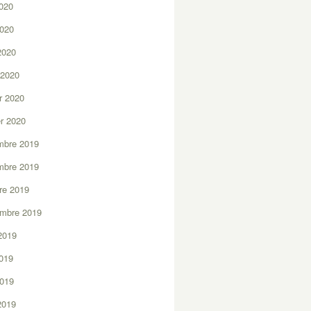
2020
2020
 2020
 2020
er 2020
er 2020
mbre 2019
mbre 2019
re 2019
embre 2019
2019
2019
2019
 2019