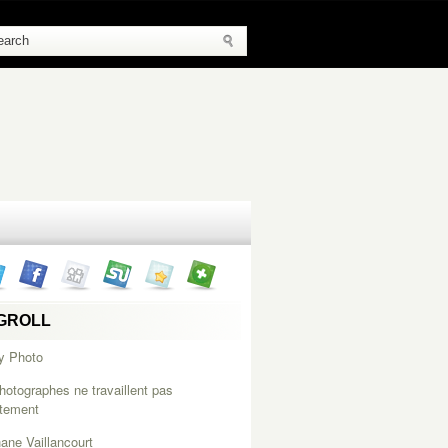
GROLL
y Photo
hotographes ne travaillent pas
itement
ane Vaillancourt