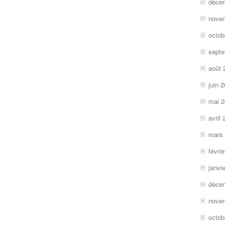
déce
nove
octob
sept
août 
juin 
mai 
avril
mars
févri
janvi
déce
nove
octob