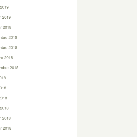
 2019
er 2019
er 2019
mbre 2018
mbre 2018
re 2018
embre 2018
2018
2018
 2018
 2018
er 2018
er 2018