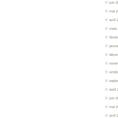
juin 
mai 
avril
mars
févri
janvi
déce
nove
octob
sept
août 
juin 
mai 
avril