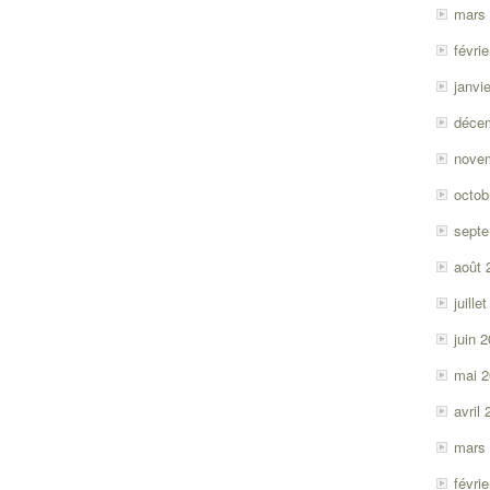
mars
févri
janvi
déce
nove
octob
sept
août 
juille
juin 
mai 
avril
mars
févri