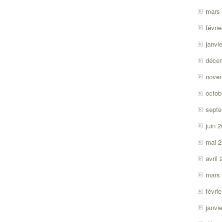
mars
févri
janvi
déce
nove
octob
sept
juin 
mai 
avril
mars
févri
janvi