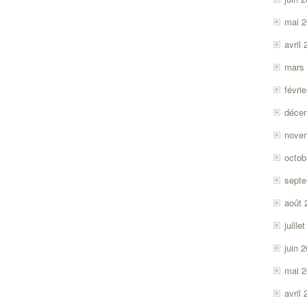
mai 
avril
mars
févri
déce
nove
octob
sept
août 
juille
juin 
mai 
avril