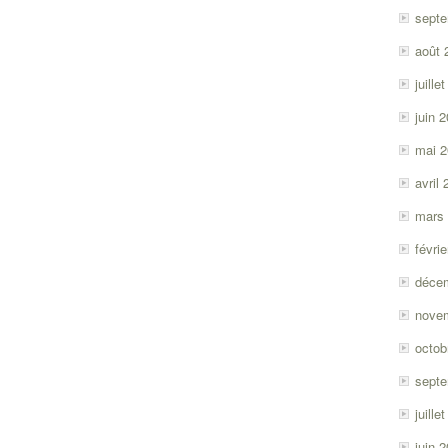
sept
août 
juille
juin 
mai 
avril
mars
févri
déce
nove
octob
sept
juille
juin 