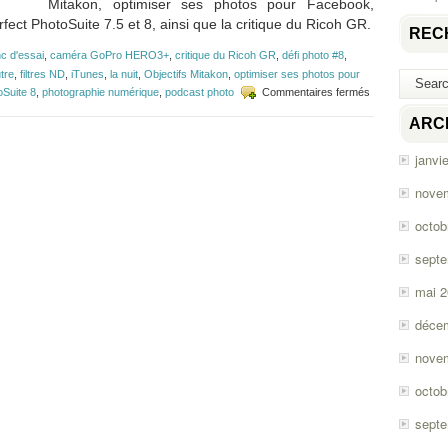
Mitakon, optimiser ses photos pour Facebook,
ct PhotoSuite 7.5 et 8, ainsi que la critique du Ricoh GR.
REC
c d'essai
,
caméra GoPro HERO3+
,
critique du Ricoh GR
,
défi photo #8
,
utre
,
filtres ND
,
iTunes
,
la nuit
,
Objectifs Mitakon
,
optimiser ses photos pour
sur
oSuite 8
,
photographie numérique
,
podcast photo
Commentaires fermés
Épisode
#42
ARC
–
GoPro,
janvi
Perfect
PhotoSuite
nove
et
Ricoh
octob
GR
sept
mai 
déce
nove
octob
sept