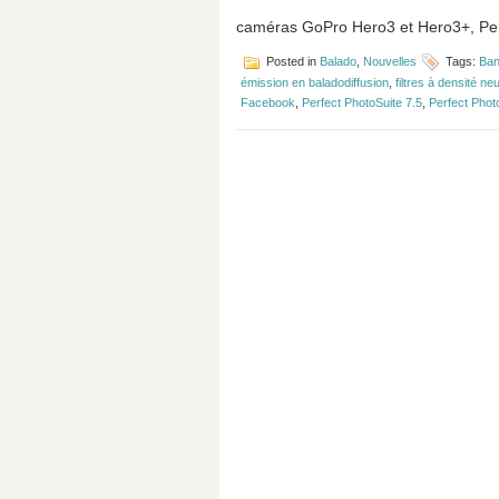
caméras GoPro Hero3 et Hero3+, Perfe
Posted in
Balado
,
Nouvelles
Tags:
Ban
émission en baladodiffusion
,
filtres à densité ne
Facebook
,
Perfect PhotoSuite 7.5
,
Perfect Phot