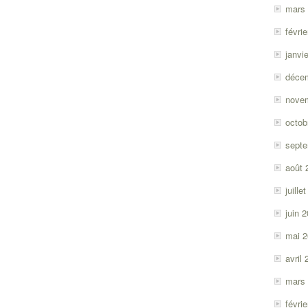
mars
févri
janvi
déce
nove
octob
sept
août 
juille
juin 
mai 
avril
mars
févri