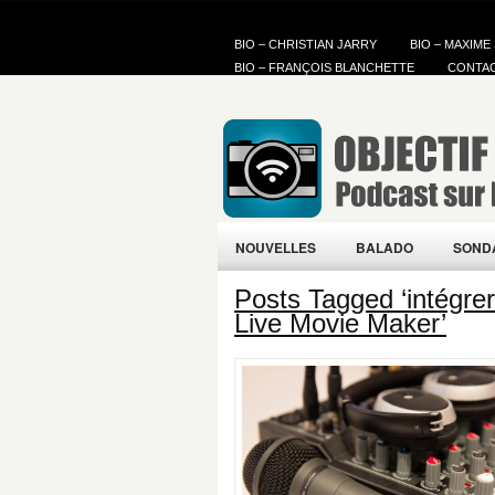
BIO – CHRISTIAN JARRY
BIO – MAXIME
BIO – FRANÇOIS BLANCHETTE
CONTA
NOUVELLES
BALADO
SOND
Posts Tagged ‘intégr
Live Movie Maker’