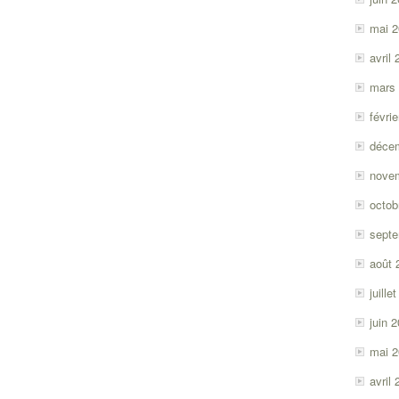
mai 
avril
mars
févri
déce
nove
octob
sept
août 
juille
juin 
mai 
avril