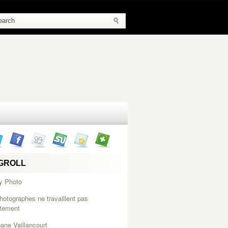
GROLL
y Photo
hotographes ne travaillent pas
itement
ane Vaillancourt