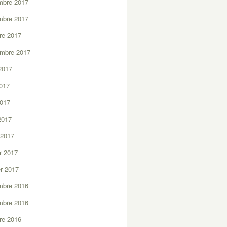
mbre 2017
mbre 2017
re 2017
embre 2017
2017
2017
2017
 2017
 2017
er 2017
er 2017
mbre 2016
mbre 2016
re 2016