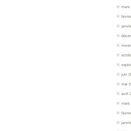
mars
févri
janvi
déce
nove
octob
sept
juin 
mai 
avril
mars
févri
janvi