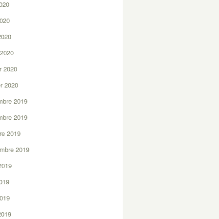
2020
2020
 2020
 2020
er 2020
er 2020
mbre 2019
mbre 2019
re 2019
embre 2019
2019
2019
2019
 2019