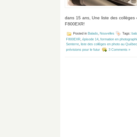
dans 15 ans, Une liste des collèges 
F800EXR!
Posted in
Balado
,
Nouvelles
Tags:
bal
F800EXR
,
épisode 14
,
formation en photograph
Senterre
,
liste des collèges en photo au Québe
prévisions pour le futur
3 Comments »