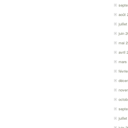
sept
août 
juille
juin 
mai 
avril
mars
févri
déce
nove
octob
sept
juille
juin 