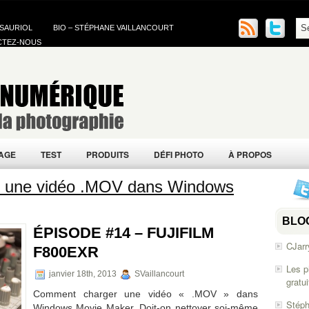
 SAURIOL
BIO – STÉPHANE VAILLANCOURT
CTEZ-NOUS
AGE
TEST
PRODUITS
DÉFI PHOTO
À PROPOS
er une vidéo .MOV dans Windows
BLO
ÉPISODE #14 – FUJIFILM
CJarr
F800EXR
Les p
janvier 18th, 2013
SVaillancourt
gratu
Comment charger une vidéo « .MOV » dans
Stéph
Windows Movie Maker, Doit-on nettoyer soi-même