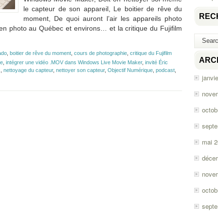
le capteur de son appareil, Le boitier de rêve du
REC
moment, De quoi auront l’air les appareils photo
en photo au Québec et environs… et la critique du Fujifilm
ado
,
boitier de rêve du moment
,
cours de photographie
,
critique du Fujifilm
ARC
ie
,
intégrer une vidéo .MOV dans Windows Live Movie Maker
,
invité Éric
c
,
nettoyage du capteur
,
nettoyer son capteur
,
Objectif Numérique
,
podcast
,
janvi
nove
octob
sept
mai 
déce
nove
octob
sept