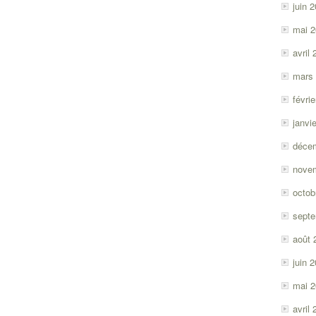
juin 
mai 
avril
mars
févri
janvi
déce
nove
octob
sept
août 
juin 
mai 
avril