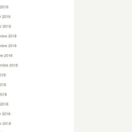
 2019
er 2019
er 2019
mbre 2018
mbre 2018
re 2018
embre 2018
2018
2018
 2018
 2018
er 2018
er 2018