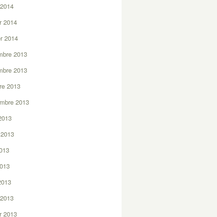
 2014
er 2014
er 2014
mbre 2013
mbre 2013
re 2013
embre 2013
2013
t 2013
2013
2013
 2013
 2013
er 2013