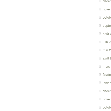
déce
nove
octob
sept
août 
juin 
mai 
avril
mars
févri
janvi
déce
nove
octob