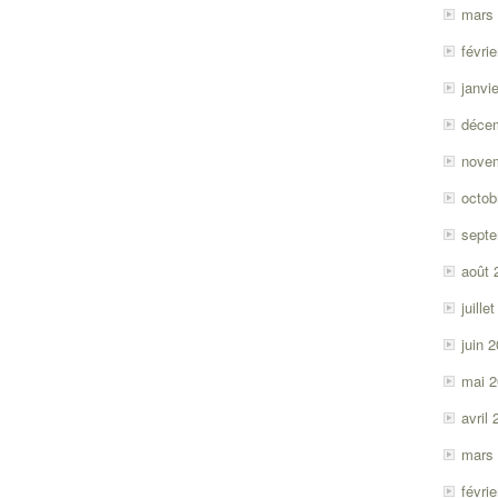
mars
févri
janvi
déce
nove
octob
sept
août 
juille
juin 
mai 
avril
mars
févri