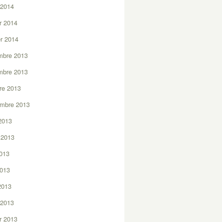
 2014
er 2014
er 2014
mbre 2013
mbre 2013
re 2013
embre 2013
2013
t 2013
2013
2013
 2013
 2013
er 2013