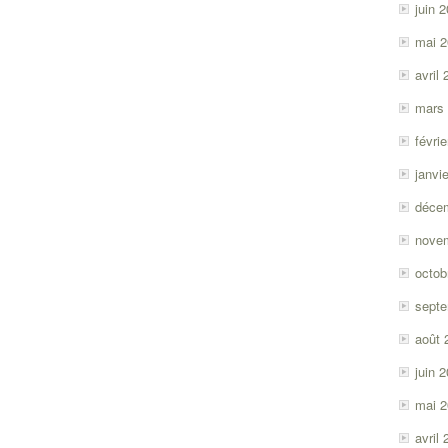
juin 
mai 
avril
mars
févri
janvi
déce
nove
octob
sept
août 
juin 
mai 
avril