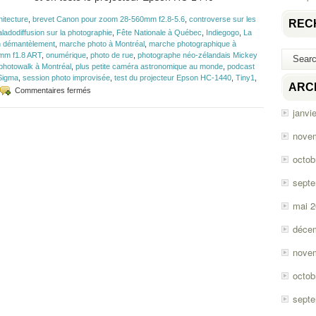
hitecture
,
brevet Canon pour zoom 28-560mm f2.8-5.6
,
controverse sur les
REC
ladodiffusion sur la photographie
,
Fête Nationale à Québec
,
Indiegogo
,
La
n démantèlement
,
marche photo à Montréal
,
marche photographique à
5mm f1.8 ART
,
onumérique
,
photo de rue
,
photographe néo-zélandais Mickey
photowalk à Montréal
,
plus petite caméra astronomique au monde
,
podcast
Sigma
,
session photo improvisée
,
test du projecteur Epson HC-1440
,
Tiny1
,
ARC
sur
Commentaires fermés
Épisode
janvi
#92
–
Cuba
nove
et
Photowalk
octob
sept
mai 
déce
nove
octob
sept