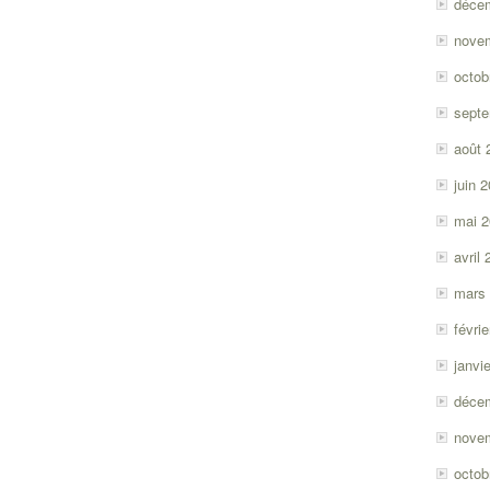
déce
nove
octob
sept
août 
juin 
mai 
avril
mars
févri
janvi
déce
nove
octob