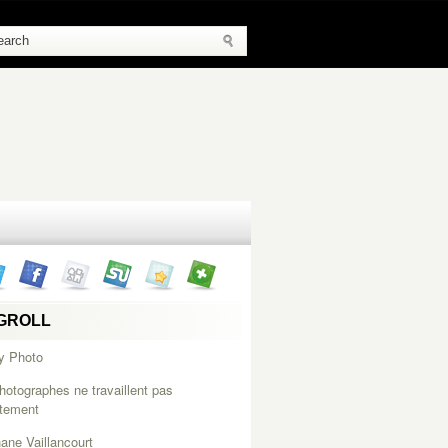
GROLL
y Photo
hotographes ne travaillent pas
itement
ane Vaillancourt