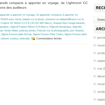
areils compacts à apporter en voyage, de LIghtroom CC
ions des auditeurs
REC
appareils à apporter en voyage
,
10 appareils compacts à apporter en
 YN450 sans miroir
,
balado sur la photo
,
émission en baladodiffusion sur la
ilm Fujinon XF 80mm F2.8 R LM OIS WR Macro
,
Huawei Next Image Awards
,
ographic
,
objectif Fujinon 80mm f2.8 Macro
,
Objectif Numérique
,
objectifs
ARC
eur Vivian Maier
,
podcast photo
,
Podcast sur la photographie
,
prix Huawei
,
,
Sigma Foveon plain format
,
Sigma Foveon Plein Cadre
,
Sigma Foveon plein
janvi
sur
r photos couleur
,
webradio
Commentaires fermés
Épisode
nove
#133
–
octob
10
compacts,
sept
Lightroom
CC
mai 
Mobile,
Flickr
et
déce
suggestions
nove
octob
sept