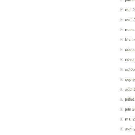
mai 
avril
mars
févri
déce
nove
octob
sept
août 
juille
juin 
mai 
avril