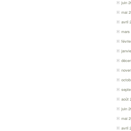
juin 
mai 
avril
mars
févri
janvi
déce
nove
octob
sept
août 
juin 
mai 
avril