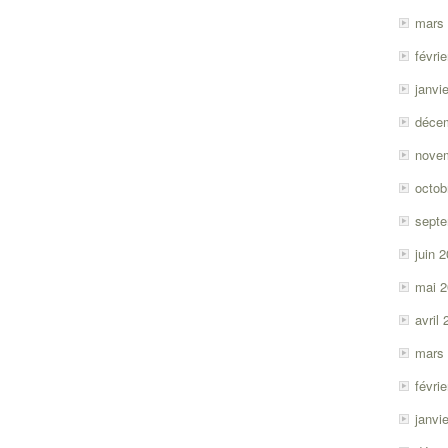
mars
févri
janvi
déce
nove
octob
sept
juin 
mai 
avril
mars
févri
janvi