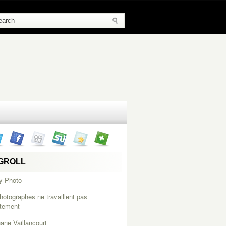
GROLL
y Photo
hotographes ne travaillent pas
itement
ane Vaillancourt