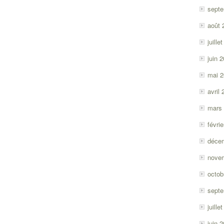
sept
août 
juille
juin 
mai 
avril
mars
févri
déce
nove
octob
sept
juille
juin 