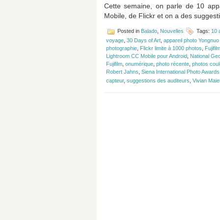
Cette semaine, on parle de 10 app
Mobile, de Flickr et on a des suggest
Posted in
Balado
,
Nouvelles
Tags:
10 
voyage
,
30 Days of Art
,
appareil photo Yongnuo
photographie
,
Flickr limite à 1000 photos
,
Fujif
Lightroom CC Mobile pour Android
,
National Ge
Fujifilm
,
onumérique
,
photo récente
,
photos coul
Robert Jahns
,
Siena International Photo Awards
capteur
,
suggestions des auditeurs
,
Vivian Maie