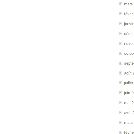
mars
févri
janvi
déce
nove
octob
sept
août 
juille
juin 
mai 
avril
mars
févri