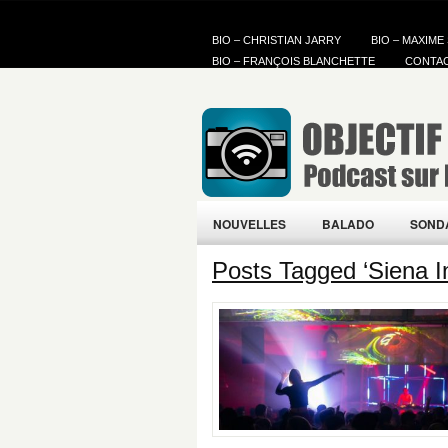
BIO – CHRISTIAN JARRY
BIO – MAXIME
BIO – FRANÇOIS BLANCHETTE
CONTA
NOUVELLES
BALADO
SOND
Posts Tagged ‘Siena I