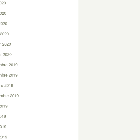
2020
2020
 2020
 2020
er 2020
er 2020
mbre 2019
mbre 2019
re 2019
embre 2019
2019
2019
2019
 2019