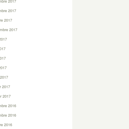
mbre 2017
mbre 2017
re 2017
embre 2017
2017
2017
2017
 2017
 2017
er 2017
er 2017
mbre 2016
mbre 2016
re 2016