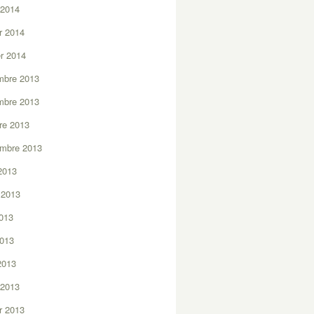
 2014
er 2014
er 2014
mbre 2013
mbre 2013
re 2013
embre 2013
2013
t 2013
2013
2013
 2013
 2013
er 2013