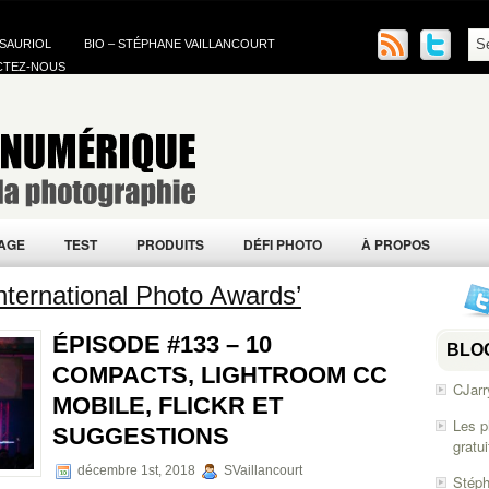
 SAURIOL
BIO – STÉPHANE VAILLANCOURT
CTEZ-NOUS
AGE
TEST
PRODUITS
DÉFI PHOTO
À PROPOS
nternational Photo Awards’
ÉPISODE #133 – 10
BLO
COMPACTS, LIGHTROOM CC
CJarr
MOBILE, FLICKR ET
Les p
SUGGESTIONS
gratu
décembre 1st, 2018
SVaillancourt
Stéph