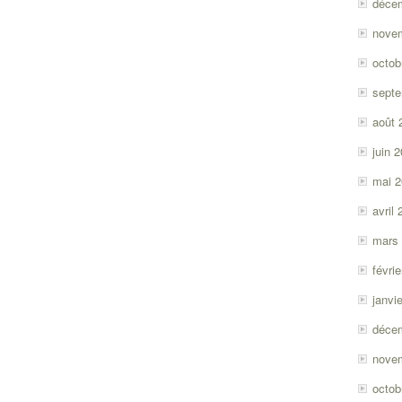
déce
nove
octob
sept
août 
juin 
mai 
avril
mars
févri
janvi
déce
nove
octob