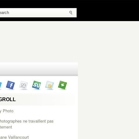
GROLL
y Photo
hotographes ne travaillent pas
itement
ane Vaillancourt