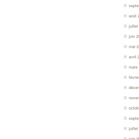
sept
août 
juille
juin 
mai 
avril
mars
févri
déce
nove
octob
sept
juille
juin 