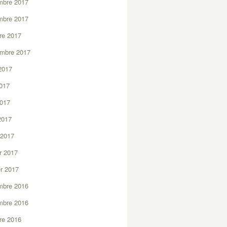
mbre 2017
mbre 2017
re 2017
embre 2017
2017
2017
2017
 2017
 2017
er 2017
er 2017
mbre 2016
mbre 2016
re 2016