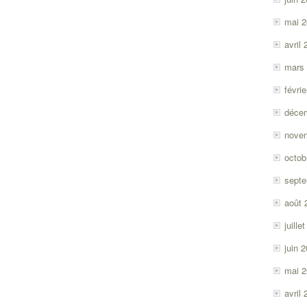
mai 
avril
mars
févri
déce
nove
octob
sept
août 
juille
juin 
mai 
avril