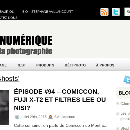
 SAURIOL
BIO – STÉPHANE VAILLANCOURT
CTEZ-NOUS
AGE
TEST
PRODUITS
DÉFI PHOTO
À PROPOS
hosts’
ÉPISODE #94 – COMICCON,
BLO
FUJI X-T2 ET FILTRES LEE OU
CJarr
NISI?
Les p
juillet 29th, 2016
SVaillancourt
gratu
Cette semaine, on parle du Comiccon de Montréal,
Stéph