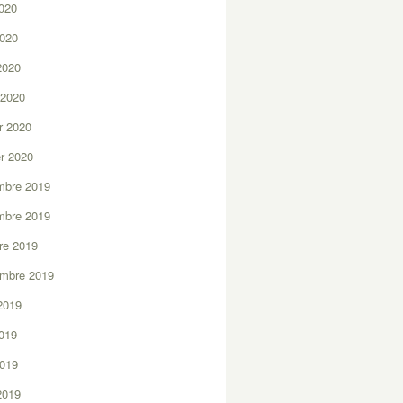
2020
2020
 2020
 2020
er 2020
er 2020
mbre 2019
mbre 2019
re 2019
embre 2019
2019
2019
2019
 2019