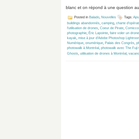
blanc et on répond à une question au 
Posted in
Balado
,
Nouvelles
Tags:
Ajou
buildings abandonnés
,
camping
,
charte d'opéra
l'utilisation de drones
,
Coeur de Pirate
,
Comiccon
photographie
,
Éric Lapointe
,
faire voler un dro
kayak
,
mise à jour d'Adobe Photoshop Lightro
Numérique
,
onumérique
,
Palais des Congrès
,
p
photowalk à Montréal
,
photowalk avec The Fuji
Ghosts
,
utilisation de drones à Montréal
,
vacan