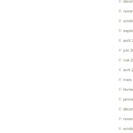
déce
nove
octob
sept
août 
juin 
mai 
avril
mars
févri
janvi
déce
nove
octob