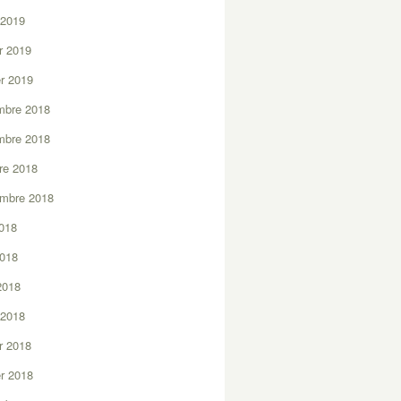
 2019
er 2019
er 2019
mbre 2018
mbre 2018
re 2018
embre 2018
2018
2018
 2018
 2018
er 2018
er 2018