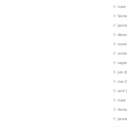
mars
févri
janvi
déce
nove
octob
sept
juin 
mai 
avril
mars
févri
janvi