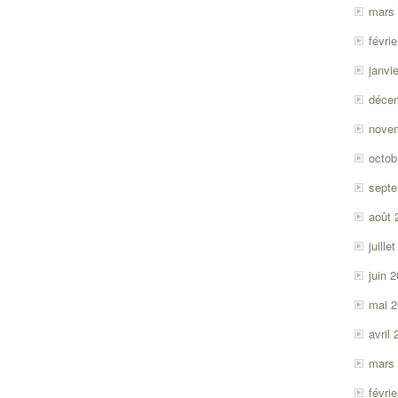
mars
févri
janvi
déce
nove
octob
sept
août 
juille
juin 
mai 
avril
mars
févri