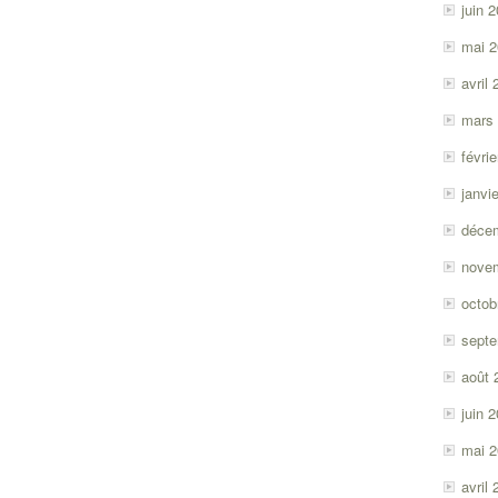
juin 
mai 
avril
mars
févri
janvi
déce
nove
octob
sept
août 
juin 
mai 
avril