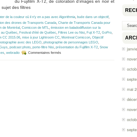
du Fujifilm X-T2, de coloration d’images en noir et
sujet des filtres
REC
ter de la couleur où il n'y en a pas avec Algorithmia
,
buée dans un objectif
,
tion des drones de Transports Canada
,
Charte de Transports Canada pour
 de Montréal
,
Comiccon de MTL
,
émission en baladodiffusion sur la
ne au Québec
,
Festival d'été de Québec
,
Filtres Lee ou Nisi
,
Fuji X-T2
,
GoPro
,
ARC
om CC 2015.06
,
mise à jour Lightroom CC
,
Montreal Comiccon
,
Objectif
hotographie avec des LEGO
,
photographie de personnages LEGO
,
 Guys
,
podcast photo
,
porte-filtre Nisi
,
présentation du Fujifilm X-T2
,
Snow
janvi
sur
ces
,
webradio
Commentaires fermés
Épisode
nove
#94
–
octob
Comiccon,
Fuji
sept
X-
T2
mai 
et
filtres
déce
Lee
ou
nove
Nisi?
octob
sept