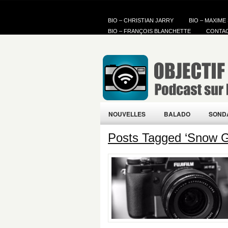
BIO – CHRISTIAN JARRY
BIO – MAXIME
BIO – FRANÇOIS BLANCHETTE
CONTA
NOUVELLES
BALADO
SOND
Posts Tagged ‘Snow G