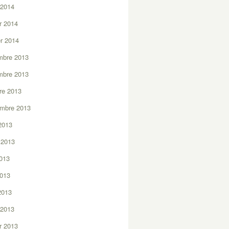
 2014
er 2014
er 2014
mbre 2013
mbre 2013
re 2013
embre 2013
2013
t 2013
2013
2013
 2013
 2013
er 2013