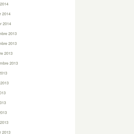
 2014
er 2014
er 2014
mbre 2013
mbre 2013
re 2013
embre 2013
2013
t 2013
2013
2013
 2013
 2013
er 2013