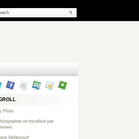
GROLL
y Photo
hotographes ne travaillent pas
itement
ane Vaillancourt