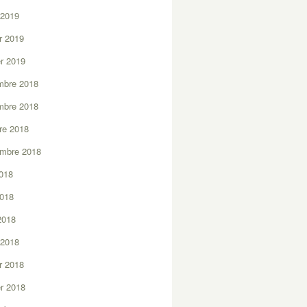
 2019
er 2019
er 2019
mbre 2018
mbre 2018
re 2018
embre 2018
2018
2018
 2018
 2018
er 2018
er 2018