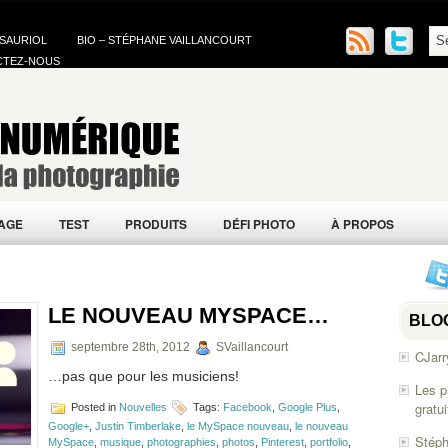
 SAURIOL
BIO – STÉPHANE VAILLANCOURT
CTEZ-NOUS
AGE
TEST
PRODUITS
DÉFI PHOTO
À PROPOS
LE NOUVEAU MYSPACE…
BLO
septembre 28th, 2012
SVaillancourt
CJarr
…pas que pour les musiciens!
Les p
gratu
Posted in
Nouvelles
Tags:
Facebook
,
Google Plus
,
Google+
,
Justin Timberlake
,
le MySpace nouveau
,
le nouveau
Stéph
MySpace
,
musique
,
photographies
,
photos
,
Pinterest
,
portfolio
,