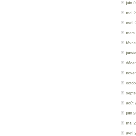
juin 
mai 
avril
mars
févri
janvi
déce
nove
octob
sept
août 
juin 
mai 
avril