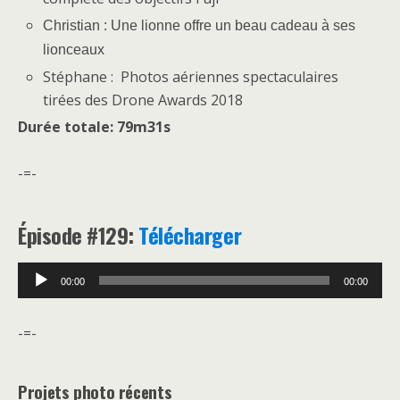
Christian : Une lionne offre un beau cadeau à ses
lionceaux
Stéphane : Photos aériennes spectaculaires
tirées des Drone Awards 2018
Durée totale: 79m31s
-=-
É
pisode #129:
Télécharger
Lecteur
00:00
00:00
audio
-=-
Projets photo récents