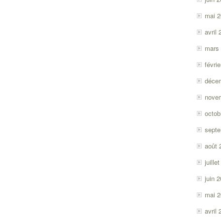
mai 
avril
mars
févri
déce
nove
octob
sept
août 
juille
juin 
mai 
avril