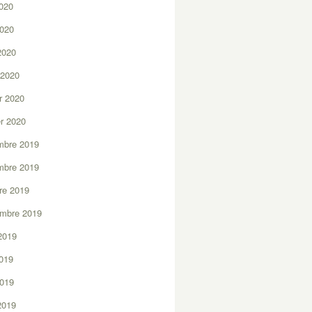
2020
2020
 2020
 2020
er 2020
er 2020
mbre 2019
mbre 2019
re 2019
embre 2019
2019
2019
2019
 2019