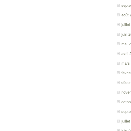
sept
août 
juille
juin 
mai 
avril
mars
févri
déce
nove
octob
sept
juille
juin 