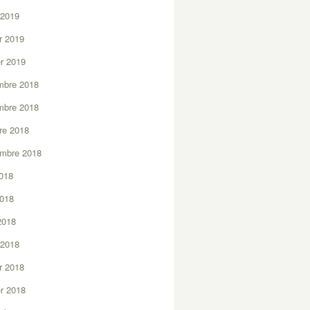
 2019
er 2019
er 2019
mbre 2018
mbre 2018
re 2018
embre 2018
2018
2018
 2018
 2018
er 2018
er 2018