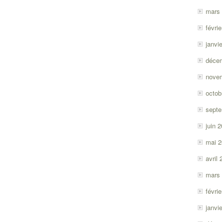
mars
févri
janvi
déce
nove
octob
sept
juin 
mai 
avril
mars
févri
janvi