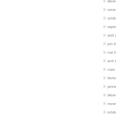
déce
nove
octob
sept
août 
juin 
mai 
avril
mars
févri
janvi
déce
nove
octob