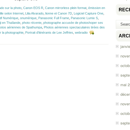
ado sur la photo
,
Canon EOS R
,
Canon mirrorless plein format
,
émission en
REC
fille selon Internet
,
Lilia Alvarado
,
lionne et Canon 7D
,
Logiciel Capture One
,
tif Numérique
,
onumérique
,
Panasonic Full Frame
,
Panasonic Lumix S
,
i en Thaïlande
,
photo récente
,
photographe accusée de photoshoper ses
otos aériennes de Spathumpa
,
Photos aériennes spectaculaires tirées des
r la photographie
,
Portrait d'itinérants de Lee Jeffries
,
webradio
ARC
janvi
nove
octob
sept
mai 
déce
nove
octob
sept