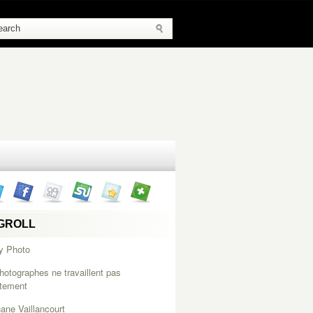
GROLL
y Photo
hotographes ne travaillent pas
itement
ane Vaillancourt