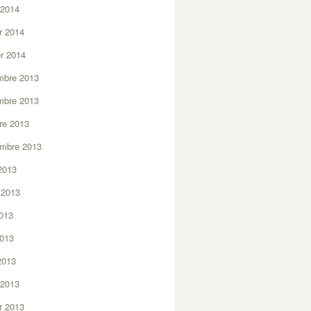
 2014
er 2014
er 2014
mbre 2013
mbre 2013
re 2013
embre 2013
2013
t 2013
2013
2013
 2013
 2013
er 2013