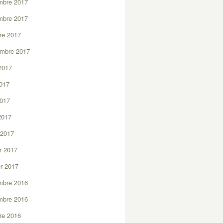
mbre 2017
mbre 2017
re 2017
embre 2017
2017
2017
2017
 2017
 2017
er 2017
er 2017
mbre 2016
mbre 2016
re 2016