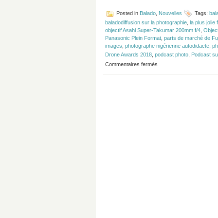
Posted in
Balado
,
Nouvelles
Tags:
bal
baladodiffusion sur la photographie
,
la plus jolie 
objectif Asahi Super-Takumar 200mm f/4
,
Objec
Panasonic Plein Format
,
parts de marché de Fuj
images
,
photographe nigérienne autodidacte
,
ph
Drone Awards 2018
,
podcast photo
,
Podcast su
sur
Commentaires fermés
Épisode
#129
–
Panasonic
et
Capture
One