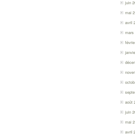
juin 
mai 
avril
mars
févri
janvi
déce
nove
octob
sept
août 
juin 
mai 
avril