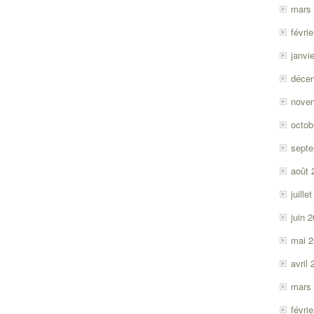
mars
févri
janvi
déce
nove
octob
sept
août 
juille
juin 
mai 
avril
mars
févri