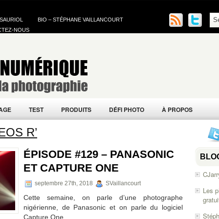
 SAURIOL
BIO – STÉPHANE VAILLANCOURT
CTEZ-NOUS
AGE
TEST
PRODUITS
DÉFI PHOTO
À PROPOS
 EOS R’
ÉPISODE #129 – PANASONIC
BLO
ET CAPTURE ONE
CJarr
septembre 27th, 2018
SVaillancourt
Les p
Cette semaine, on parle d’une photographe
gratu
nigérienne, de Panasonic et on parle du logiciel
Stéph
Capture One