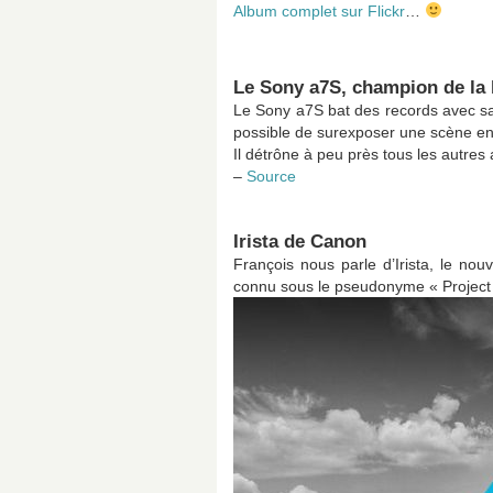
Album complet sur Flickr
…
Le Sony a7S, champion de la 
Le Sony a7S bat des records avec sa s
possible de surexposer une scène en p
Il détrône à peu près tous les autre
–
Source
Irista de Canon
François nous parle d’Irista, le no
connu sous le pseudonyme « Project 