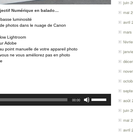
juin 
jectif Numérique en balado…
mai 
basse luminosité
avril
ce de photos dans le nuage de Canon
mars
flow Lightroom
févri
our Adobe
au point manuelle de votre appareil photo
janvi
s vous ne vous améliorez pas en photo
ne
déce
nove
octob
sept
Utilisez
août 
00:00
les
flèches
juin 
haut/bas
mai 
pour
augmenter
avril
ou