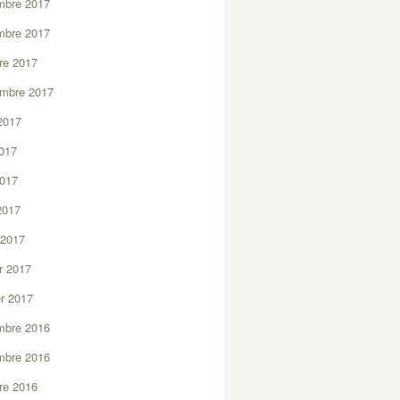
mbre 2017
mbre 2017
re 2017
embre 2017
2017
2017
2017
 2017
 2017
er 2017
er 2017
mbre 2016
mbre 2016
re 2016