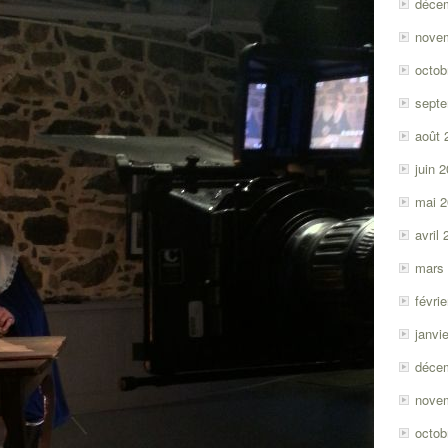
déce
nove
octob
sept
août 
juin 
mai 
avril
mars
févri
janvi
déce
nove
octob