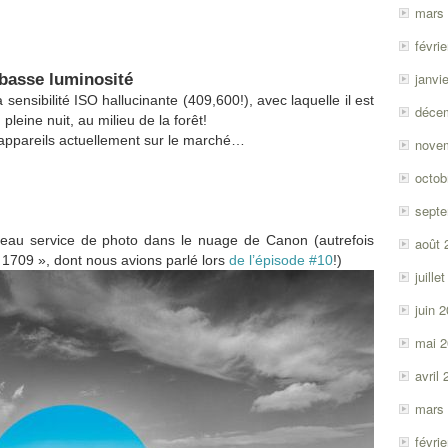
mars
févri
janvi
basse luminosité
ensibilité ISO hallucinante (409,600!), avec laquelle il est
déce
leine nuit, au milieu de la forêt!
s appareils actuellement sur le marché…
nove
octob
sept
uveau service de photo dans le nuage de Canon (autrefois
août 
1709 », dont nous avions parlé lors
de l’épisode #10
!)
juille
juin 
mai 
avril
mars
févri