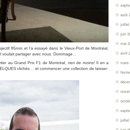
sept
août 
juille
juin 
mai 
jectif 85mm et l’a essayé dans le Vieux-Port de Montréal,
avril
’il voulait partager avec nous. Dommage…
mars
inviter au Grand Prix F1 de Montréal, rien de moins! Il en a
ELQUES clichés… et commencer une collection de laisser-
févri
déce
nove
octob
sept
juille
juin 