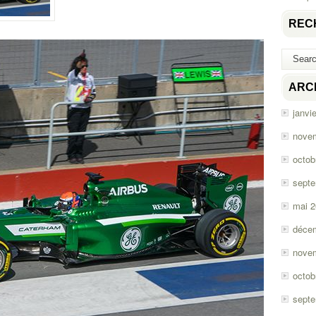
REC
ARC
janvi
nove
octob
sept
mai 
déce
nove
octob
sept