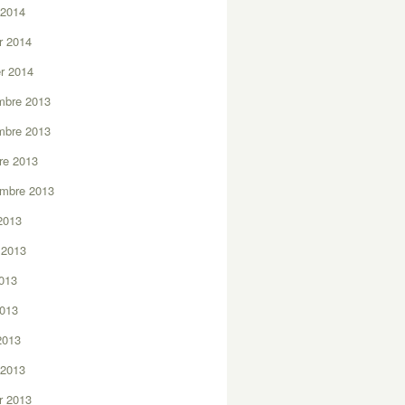
 2014
er 2014
er 2014
mbre 2013
mbre 2013
re 2013
embre 2013
2013
t 2013
2013
2013
 2013
 2013
er 2013