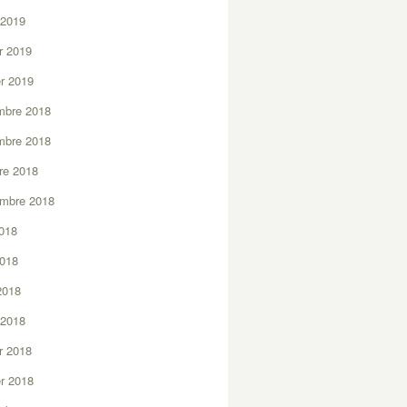
 2019
er 2019
er 2019
mbre 2018
mbre 2018
re 2018
embre 2018
2018
2018
 2018
 2018
er 2018
er 2018