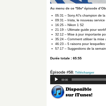
Au menu de ce *58e* épisode d’Ob
05:31 – Sony A7s champion de la 
09:31 – Irista, le nouveau servi
16:25 – Nikon 1 S2
21:19 – Ultimate guide pour work
32:12 – Mise à jour importante p
35:24 – Comment utiliser la mise 
46:23 – 5 raisons pour lesquelle
57:17 – Suggestions de la semai
Durée totale : 65:55
Épisode #58
:
Télécharger
Lecteur
00:00
audio