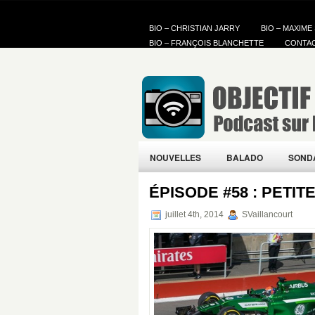
BIO – CHRISTIAN JARRY
BIO – MAXIME
BIO – FRANÇOIS BLANCHETTE
CONTA
NOUVELLES
BALADO
SOND
ÉPISODE #58 : PETI
juillet 4th, 2014
SVaillancourt