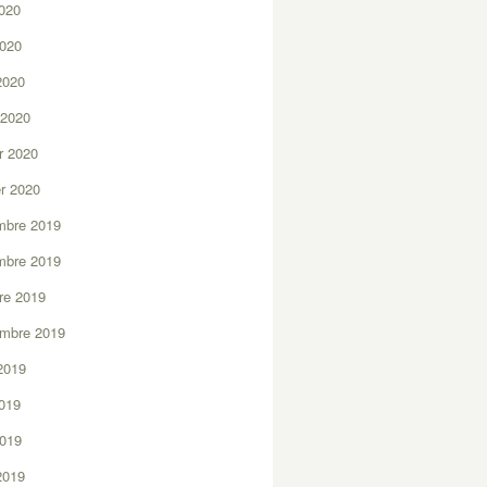
2020
2020
 2020
 2020
er 2020
er 2020
mbre 2019
mbre 2019
re 2019
embre 2019
2019
2019
2019
 2019