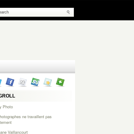
GROLL
y Photo
hotographes ne travaillent pas
itement
ane Vaillancourt