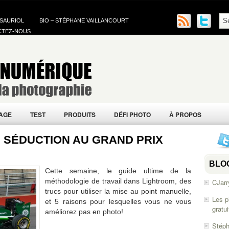
 SAURIOL
BIO – STÉPHANE VAILLANCOURT
CTEZ-NOUS
AGE
TEST
PRODUITS
DÉFI PHOTO
À PROPOS
TE SÉDUCTION AU GRAND PRIX
BLO
Cette semaine, le guide ultime de la
méthodologie de travail dans Lightroom, des
CJarr
trucs pour utiliser la mise au point manuelle,
Les p
et 5 raisons pour lesquelles vous ne vous
gratu
améliorez pas en photo!
Stéph