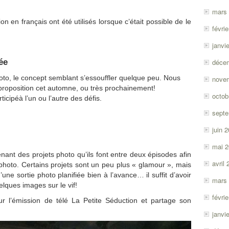
diminuer
mars
le
on en français ont été utilisés lorsque c’était possible de le
févri
volume.
janvi
ée
déce
to, le concept semblant s’essouffler quelque peu. Nous
nove
proposition cet automne, ou très prochainement!
octob
ticipéà l’un ou l’autre des défis.
sept
juin 
mai 
nant des projets photo qu’ils font entre deux épisodes afin
avril
photo. Certains projets sont un peu plus « glamour », mais
une sortie photo planifiée bien à l’avance… il suffit d’avoir
mars
elques images sur le vif!
févri
 l’émission de télé La Petite Séduction et partage son
janvi