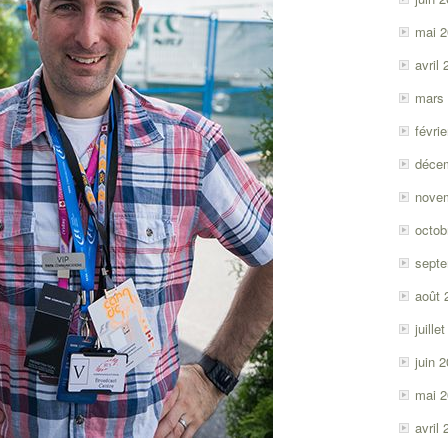
mai 
avril
mars
févri
déce
nove
octob
sept
août 
juille
juin 
mai 
avril