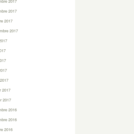
mbre 2017
mbre 2017
re 2017
embre 2017
2017
2017
2017
 2017
 2017
er 2017
er 2017
mbre 2016
mbre 2016
re 2016