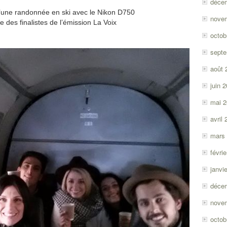
déce
d’une randonnée en ski avec le Nikon D750
nove
 des finalistes de l’émission La Voix
octob
sept
août 
juin 
mai 
avril
mars
févri
janvi
déce
nove
octob