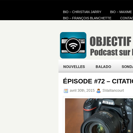
BIO – CHRISTIAN JARRY
BIO – MAXIME
BIO – FRANÇOIS BLANCHETTE
CONTA
NOUVELLES
BALADO
SOND
ÉPISODE #72 – CITAT
avril 30th, 2015
SVaillancourt