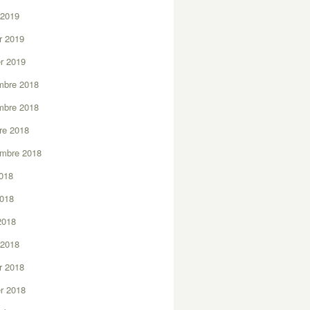
 2019
er 2019
er 2019
mbre 2018
mbre 2018
re 2018
embre 2018
2018
2018
 2018
 2018
er 2018
er 2018