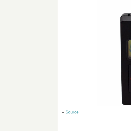
–
Source