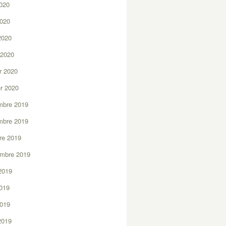
2020
2020
 2020
 2020
er 2020
er 2020
mbre 2019
mbre 2019
re 2019
embre 2019
2019
2019
2019
 2019