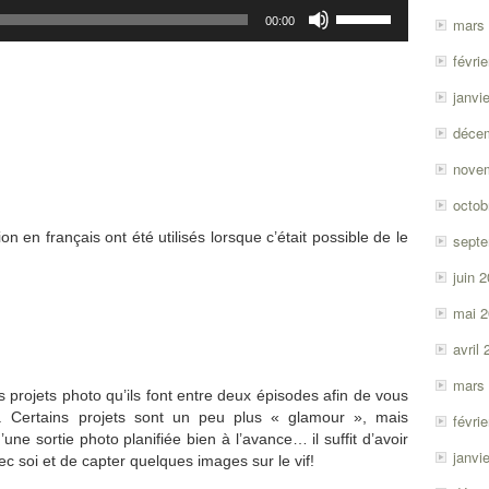
Utilisez
00:00
mars
les
flèches
févri
haut/bas
pour
janvi
augmenter
déce
ou
diminuer
nove
le
octob
volume.
on en français ont été utilisés lorsque c’était possible de le
sept
juin 
mai 
avril
mars
 projets photo qu’ils font entre deux épisodes afin de vous
. Certains projets sont un peu plus « glamour », mais
févri
une sortie photo planifiée bien à l’avance… il suffit d’avoir
janvi
c soi et de capter quelques images sur le vif!