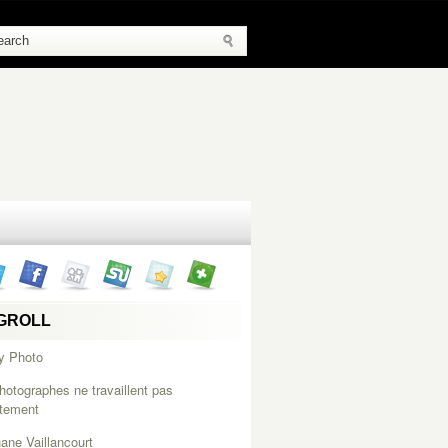
GROLL
y Photo
hotographes ne travaillent pas
itement
ane Vaillancourt