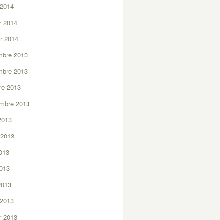
 2014
er 2014
er 2014
mbre 2013
mbre 2013
re 2013
embre 2013
2013
t 2013
2013
2013
 2013
 2013
er 2013