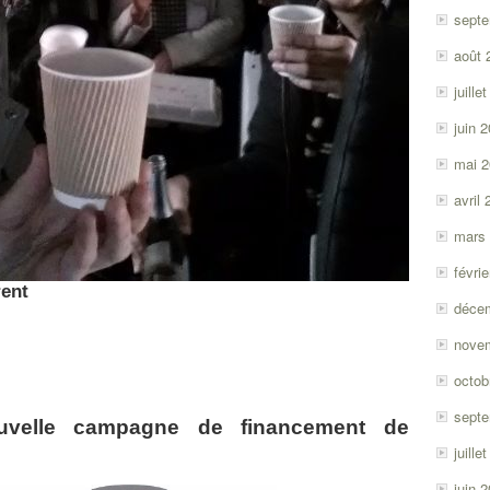
sept
août 
juille
juin 
mai 
avril
mars
févri
rent
déce
nove
octob
sept
velle campagne de financement de
juille
juin 