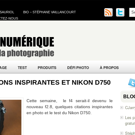
 SAURIOL
BIO – STÉPHANE VAILLANCOURT
CTEZ-NOUS
AGE
TEST
PRODUITS
DÉFI PHOTO
À PROPOS
IONS INSPIRANTES ET NIKON D750
BLO
Cette semaine, le f4 serait-il devenu le
nouveau f2.8, quelques citations inspirantes
CJarr
en photo et le test du Nikon D750.
Les p
gratu
Stéph