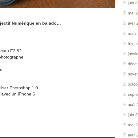
juin 
mai 
avril
jectif Numérique en balado…
mars
févri
uveau F2.8?
janvi
e photographe
déce
e:
nove
octob
liser Photoshop 1.0
sept
s avec un iPhone 6
août 
juin 
mai 
avril