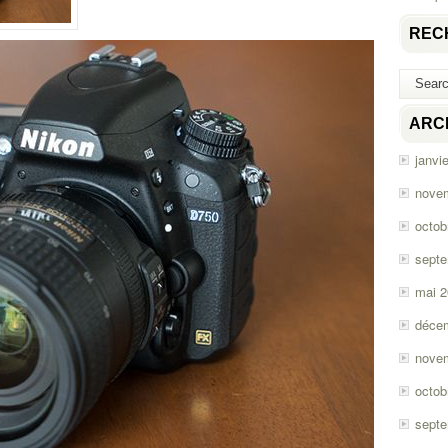
REC
ARC
janvi
nove
octob
sept
mai 
déce
nove
octob
sept