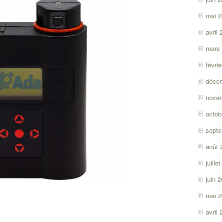
mai 
avril
mars
févri
déce
nove
octob
sept
août 
juille
juin 
mai 
avril