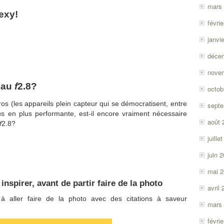
mars
exy!
févri
janvi
déce
nove
eau
f
2.8?
octob
os (les appareils plein capteur qui se démocratisent, entre
sept
lus en plus performante, est-il encore vraiment nécessaire
août 
f
2.8?
juille
juin 
mai 
nspirer, avant de partir faire de la photo
avril
 à aller faire de la photo avec des citations à saveur
mars
févri