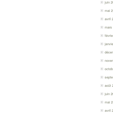
juin 
mai 
avril
mars
févri
janvi
déce
nove
octob
sept
août 
juin 
mai 
avril