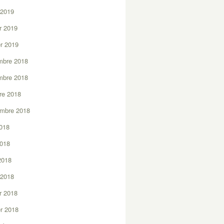
 2019
er 2019
er 2019
mbre 2018
mbre 2018
re 2018
embre 2018
2018
2018
 2018
 2018
er 2018
er 2018