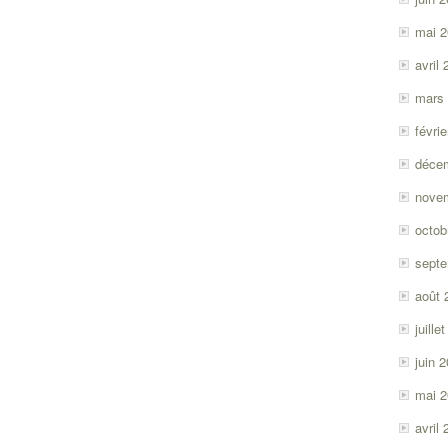
mai 
avril
mars
févri
déce
nove
octob
sept
août 
juille
juin 
mai 
avril