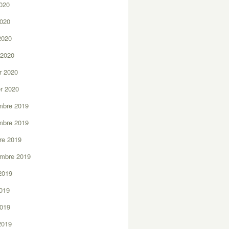
2020
2020
 2020
 2020
er 2020
er 2020
mbre 2019
mbre 2019
re 2019
embre 2019
2019
2019
2019
 2019