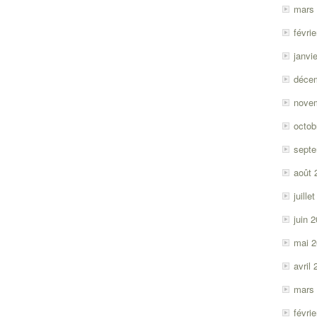
mars
févri
janvi
déce
nove
octob
sept
août 
juille
juin 
mai 
avril
mars
févri