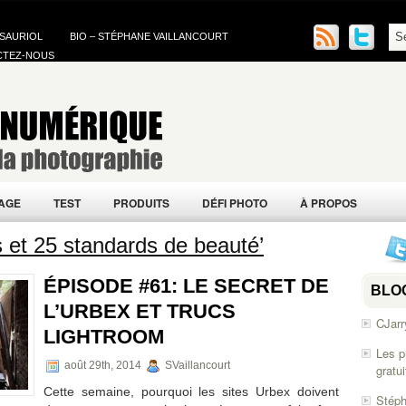
 SAURIOL
BIO – STÉPHANE VAILLANCOURT
CTEZ-NOUS
AGE
TEST
PRODUITS
DÉFI PHOTO
À PROPOS
 et 25 standards de beauté’
ÉPISODE #61: LE SECRET DE
BLO
L’URBEX ET TRUCS
CJarr
LIGHTROOM
Les p
août 29th, 2014
SVaillancourt
gratu
Cette semaine, pourquoi les sites Urbex doivent
Stéph