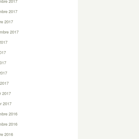
mbre 2017
mbre 2017
re 2017
embre 2017
2017
2017
2017
 2017
 2017
er 2017
er 2017
mbre 2016
mbre 2016
re 2016