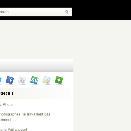
GROLL
y Photo
hotographes ne travaillent pas
itement
ane Vaillancourt