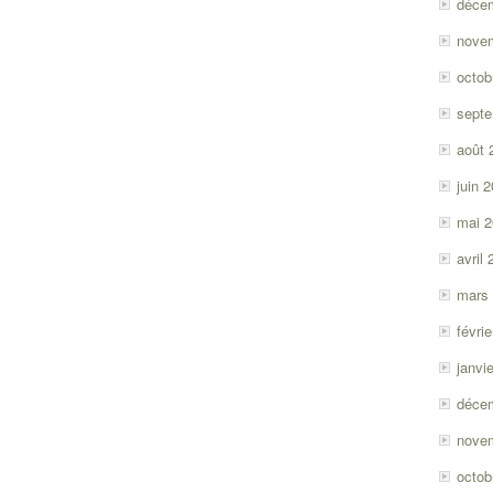
déce
nove
octob
sept
août 
juin 
mai 
avril
mars
févri
janvi
déce
nove
octob