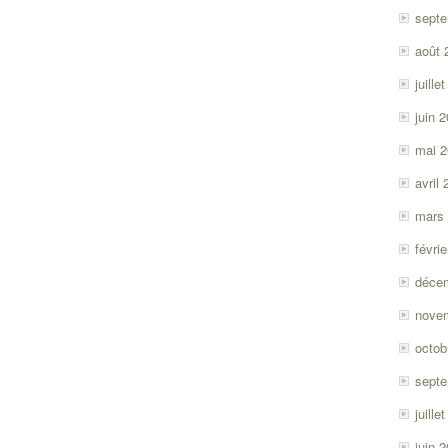
sept
août 
juille
juin 
mai 
avril
mars
févri
déce
nove
octob
sept
juille
juin 