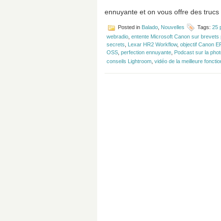
ennuyante et on vous offre des trucs
Posted in
Balado
,
Nouvelles
Tags:
25 
webradio
,
entente Microsoft Canon sur brevets
secrets
,
Lexar HR2 Workflow
,
objectif Canon 
OSS
,
perfection ennuyante
,
Podcast sur la pho
conseils Lightroom
,
vidéo de la meilleure fonct