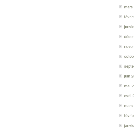
mars
févri
janvi
déce
nove
octob
sept
juin 
mai 
avril
mars
févri
janvi