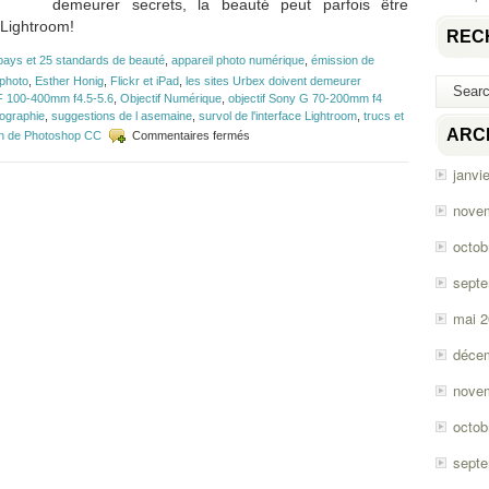
demeurer secrets, la beauté peut parfois être
 Lightroom!
REC
pays et 25 standards de beauté
,
appareil photo numérique
,
émission de
 photo
,
Esther Honig
,
Flickr et iPad
,
les sites Urbex doivent demeurer
EF 100-400mm f4.5-5.6
,
Objectif Numérique
,
objectif Sony G 70-200mm f4
tographie
,
suggestions de l asemaine
,
survol de l'interface Lightroom
,
trucs et
sur
ARC
ion de Photoshop CC
Commentaires fermés
Épisode
#61:
janvi
Le
secret
nove
de
l’Urbex
octob
et
trucs
sept
Lightroom
mai 
déce
nove
octob
sept