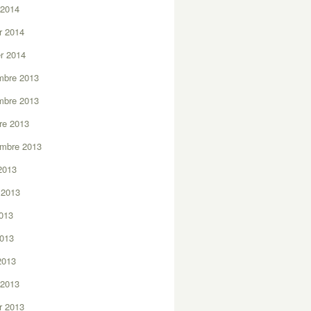
 2014
er 2014
er 2014
mbre 2013
mbre 2013
re 2013
embre 2013
2013
t 2013
2013
2013
 2013
 2013
er 2013