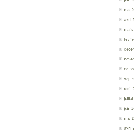
mai 
avril
mars
févri
déce
nove
octob
sept
août 
juille
juin 
mai 
avril