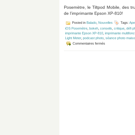
Posemètre, le Tiltpod Mobile, des tr
de l’imprimante Epson XP-810!
Posted in
Balado
,
Nouvelles
Tags:
Ape
iOS Posemètre
,
bokeh
,
conseils
,
critique
,
défi p
imprimante Epson XP-810
,
imprimante multifonc
Light Meter
,
podcast photo
,
séance photo mais
sur
Commentaires fermés
Épisode
#44
–
Photo
maison,
le
bokeh
et
Epson
XP-
810