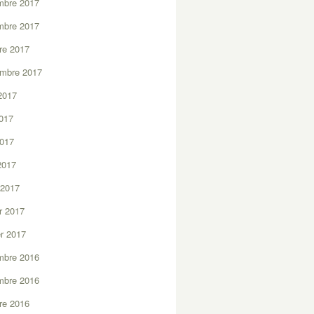
mbre 2017
mbre 2017
re 2017
embre 2017
2017
2017
2017
 2017
 2017
er 2017
er 2017
mbre 2016
mbre 2016
re 2016