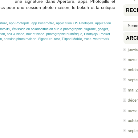
une signature dans Aperture, apps Photopills et
ucs pour une session photo maison, le bokeh et la critique
REC
rture
,
app Photopills
,
app Posemètre
,
application iOS Photopills
,
application
hoto #9
,
émission en baladodiffusion sur la photographie
,
filigrane
,
gadget
,
tion
,
noir & blanc
,
noir et blanc
,
photographie numérique
,
Photojojo
,
Pocket
ARC
on
,
session photo maison
,
Signature
,
test
,
Tiltpod Mobile
,
trucs
,
watermark
janvi
nove
octob
sept
mai 
déce
nove
octob
sept