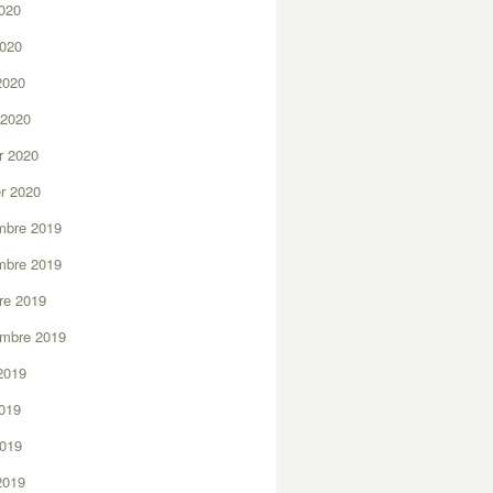
2020
2020
 2020
 2020
er 2020
er 2020
mbre 2019
mbre 2019
re 2019
embre 2019
2019
2019
2019
 2019