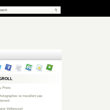
GROLL
y Photo
hotographes ne travaillent pas
itement
ane Vaillancourt