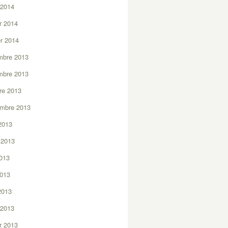
 2014
er 2014
er 2014
mbre 2013
mbre 2013
re 2013
embre 2013
2013
t 2013
2013
2013
 2013
 2013
er 2013