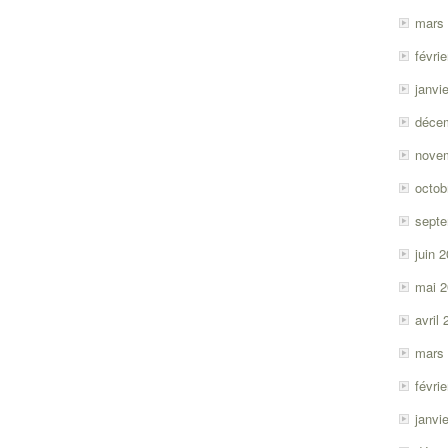
mars
févri
janvi
déce
nove
octob
sept
juin 
mai 
avril
mars
févri
janvi