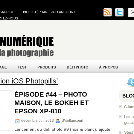
 SAURIOL
BIO – STÉPHANE VAILLANCOURT
CTEZ-NOUS
AGE
TEST
PRODUITS
DÉFI PHOTO
À PROPOS
ion iOS Photopills’
ÉPISODE #44 – PHOTO
BLO
MAISON, LE BOKEH ET
CJarr
EPSON XP-810
Les p
décembre 6th, 2013
SVaillancourt
gratu
Lancement du défi photo #9 (noir & blanc), ajouter
Stéph