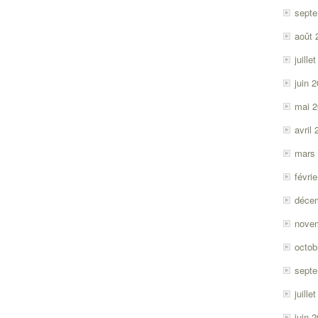
sept
août 
juille
juin 
mai 
avril
mars
févri
déce
nove
octob
sept
juille
juin 