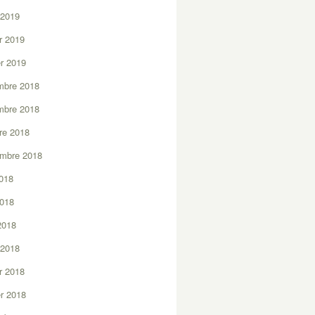
 2019
er 2019
er 2019
mbre 2018
mbre 2018
re 2018
embre 2018
2018
2018
 2018
 2018
er 2018
er 2018