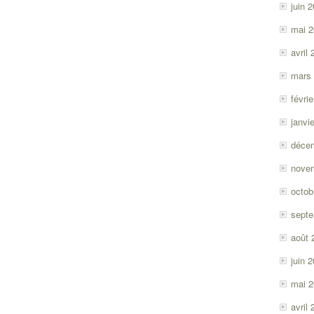
juin 
mai 
avril
mars
févri
janvi
déce
nove
octob
sept
août 
juin 
mai 
avril