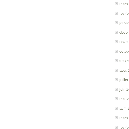
mars
févri
janvi
déce
nove
octob
sept
août 
juille
juin 
mai 
avril
mars
févri