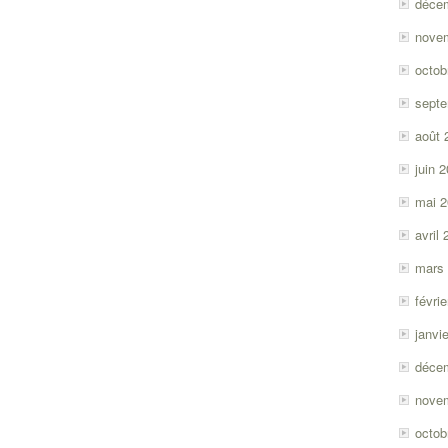
déce
nove
octob
sept
août 
juin 
mai 
avril
mars
févri
janvi
déce
nove
octob