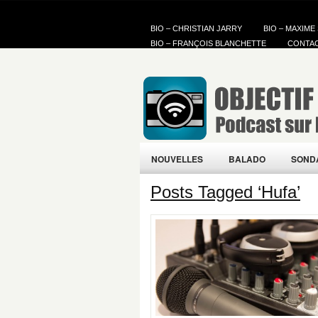
BIO – CHRISTIAN JARRY
BIO – MAXIME
BIO – FRANÇOIS BLANCHETTE
CONTA
NOUVELLES
BALADO
SOND
Posts Tagged ‘Hufa’