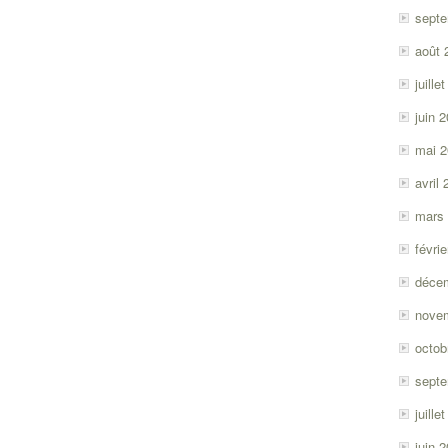
sept
août 
juille
juin 
mai 
avril
mars
févri
déce
nove
octob
sept
juille
juin 