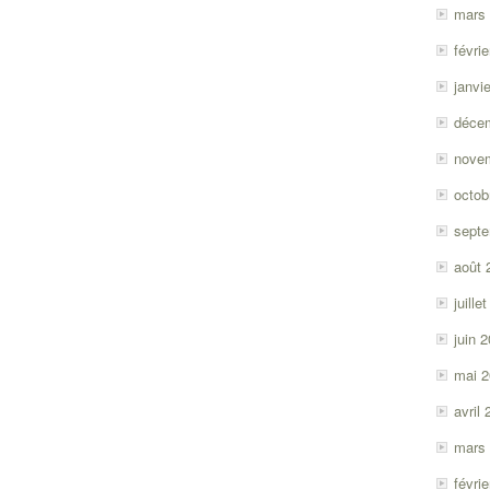
mars
févri
janvi
déce
nove
octob
sept
août 
juille
juin 
mai 
avril
mars
févri