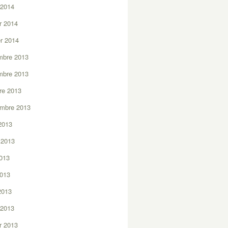
 2014
er 2014
er 2014
mbre 2013
mbre 2013
re 2013
embre 2013
2013
t 2013
2013
2013
 2013
 2013
er 2013