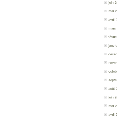
juin 
mai 
avril
mars
févri
janvi
déce
nove
octob
sept
août 
juin 
mai 
avril