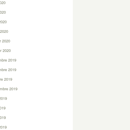
2020
2020
 2020
 2020
er 2020
er 2020
mbre 2019
mbre 2019
re 2019
embre 2019
2019
2019
2019
 2019