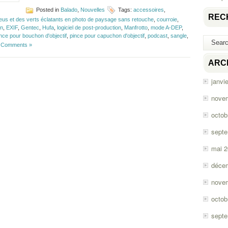
Posted in
Balado
,
Nouvelles
Tags:
accessoires
,
REC
eus et des verts éclatants en photo de paysage sans retouche
,
courroie
,
on
,
EXIF
,
Gentec
,
Hufa
,
logiciel de post-production
,
Manfrotto
,
mode A-DEP
,
nce pour bouchon d'objectif
,
pince pour capuchon d'objectif
,
podcast
,
sangle
,
 Comments »
ARC
janvi
nove
octob
sept
mai 
déce
nove
octob
sept