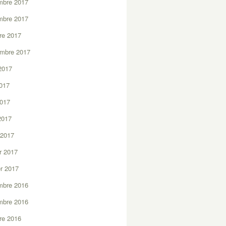
mbre 2017
mbre 2017
re 2017
embre 2017
2017
2017
2017
 2017
 2017
er 2017
er 2017
mbre 2016
mbre 2016
re 2016