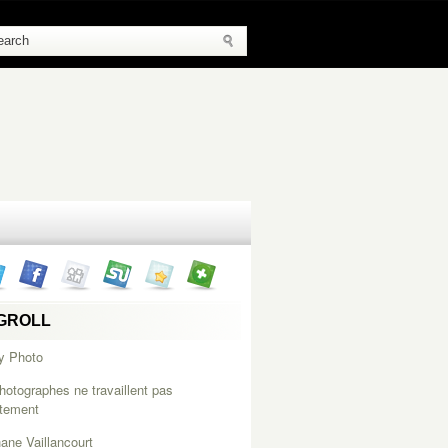
GROLL
y Photo
hotographes ne travaillent pas
itement
ane Vaillancourt