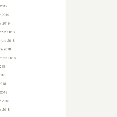
 2019
er 2019
er 2019
mbre 2018
mbre 2018
re 2018
embre 2018
2018
2018
 2018
 2018
er 2018
er 2018