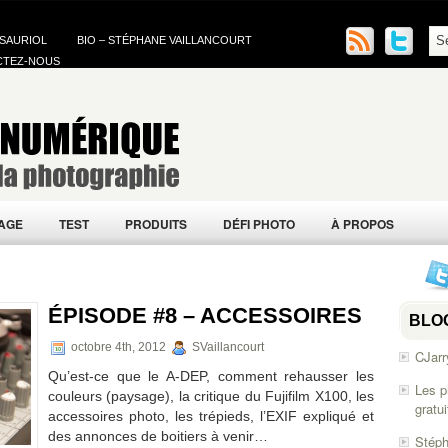
 SAURIOL
BIO – STÉPHANE VAILLANCOURT
CTEZ-NOUS
AGE
TEST
PRODUITS
DÉFI PHOTO
À PROPOS
ÉPISODE #8 – ACCESSOIRES
BLO
octobre 4th, 2012
SVaillancourt
CJarr
Qu’est-ce que le A-DEP, comment rehausser les
Les p
couleurs (paysage), la critique du Fujifilm X100, les
gratu
accessoires photo, les trépieds, l’EXIF expliqué et
des annonces de boitiers à venir…
Stéph