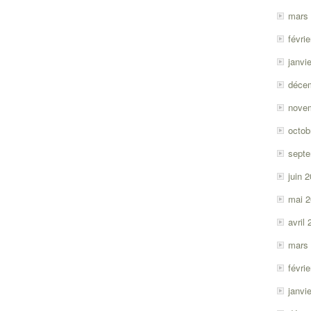
mars
févri
janvi
déce
nove
octob
sept
juin 
mai 
avril
mars
févri
janvi