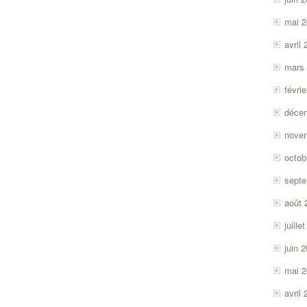
mai 
avril
mars
févri
déce
nove
octob
sept
août 
juille
juin 
mai 
avril