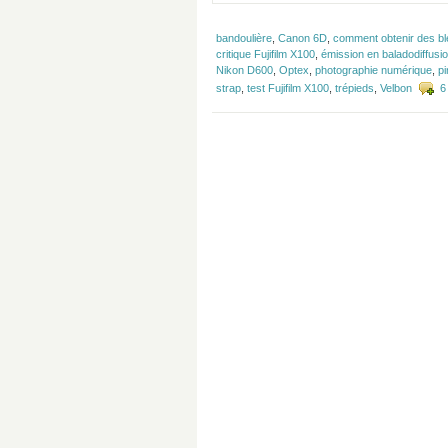
bandoulière
,
Canon 6D
,
comment obtenir des bl
critique Fujifilm X100
,
émission en baladodiffusi
Nikon D600
,
Optex
,
photographie numérique
,
pi
strap
,
test Fujifilm X100
,
trépieds
,
Velbon
6