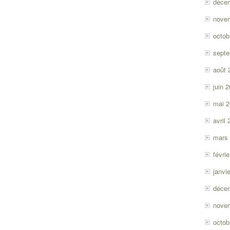
déce
nove
octob
sept
août 
juin 
mai 
avril
mars
févri
janvi
déce
nove
octob