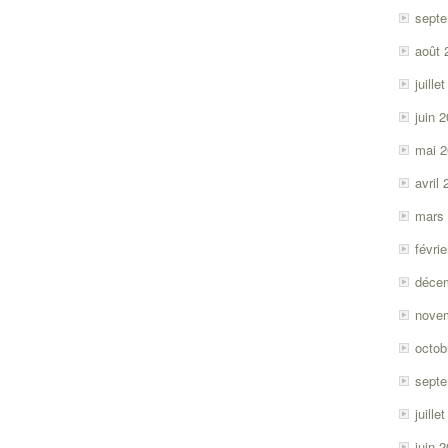
sept
août 
juille
juin 
mai 
avril
mars
févri
déce
nove
octob
sept
juille
juin 