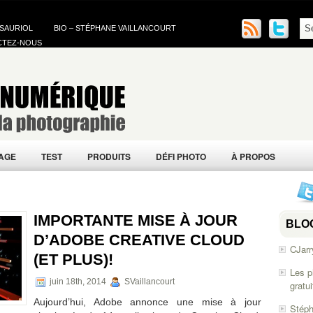
 SAURIOL
BIO – STÉPHANE VAILLANCOURT
CTEZ-NOUS
AGE
TEST
PRODUITS
DÉFI PHOTO
À PROPOS
IMPORTANTE MISE À JOUR
BLO
D’ADOBE CREATIVE CLOUD
CJarr
(ET PLUS)!
Les p
juin 18th, 2014
SVaillancourt
gratu
Aujourd’hui, Adobe annonce une mise à jour
Stéph