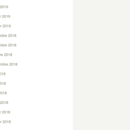
 2019
er 2019
er 2019
mbre 2018
mbre 2018
re 2018
embre 2018
2018
2018
 2018
 2018
er 2018
er 2018