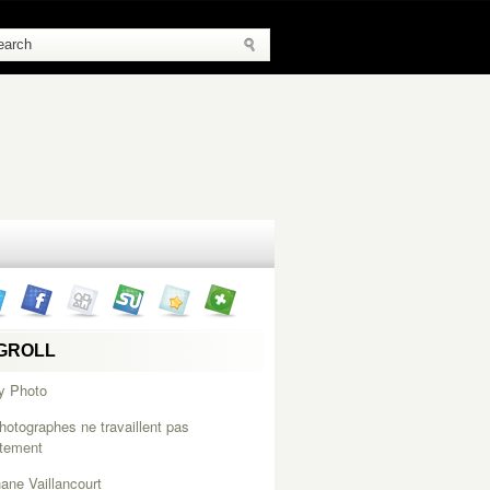
GROLL
y Photo
hotographes ne travaillent pas
itement
ane Vaillancourt