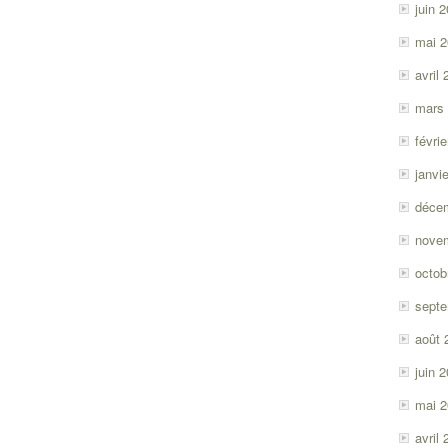
juin 
mai 
avril
mars
févri
janvi
déce
nove
octob
sept
août 
juin 
mai 
avril