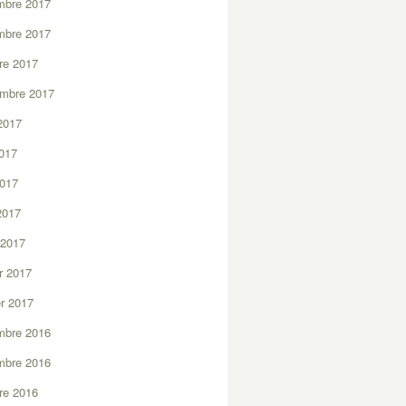
mbre 2017
mbre 2017
re 2017
embre 2017
2017
2017
2017
 2017
 2017
er 2017
er 2017
mbre 2016
mbre 2016
re 2016