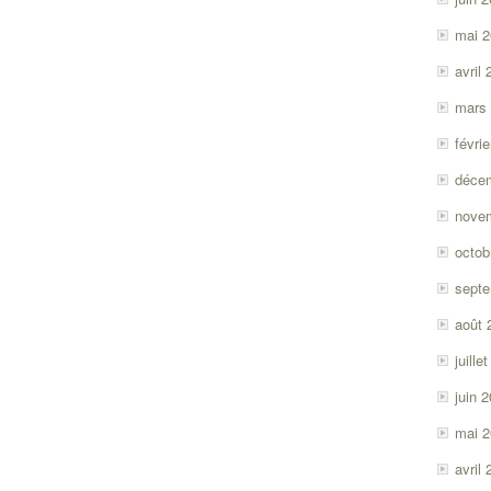
mai 
avril
mars
févri
déce
nove
octob
sept
août 
juille
juin 
mai 
avril