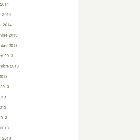
 2014
er 2014
er 2014
mbre 2013
mbre 2013
re 2013
embre 2013
2013
t 2013
2013
2013
 2013
 2013
er 2013