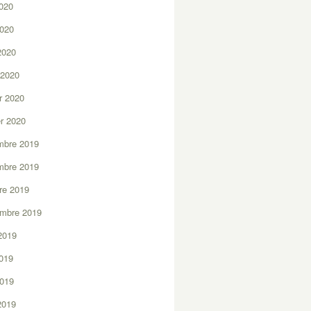
2020
2020
 2020
 2020
er 2020
er 2020
mbre 2019
mbre 2019
re 2019
embre 2019
2019
2019
2019
 2019