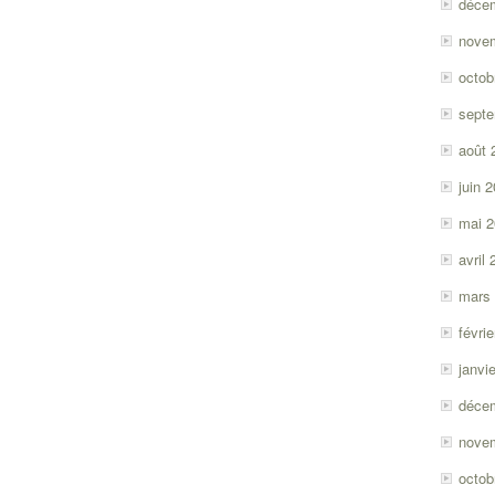
déce
nove
octob
sept
août 
juin 
mai 
avril
mars
févri
janvi
déce
nove
octob