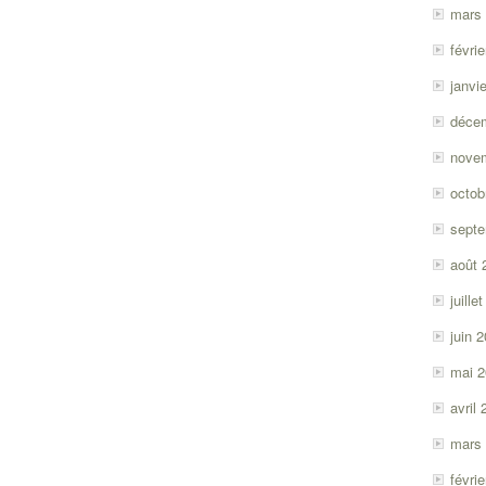
mars
févri
janvi
déce
nove
octob
sept
août 
juille
juin 
mai 
avril
mars
févri