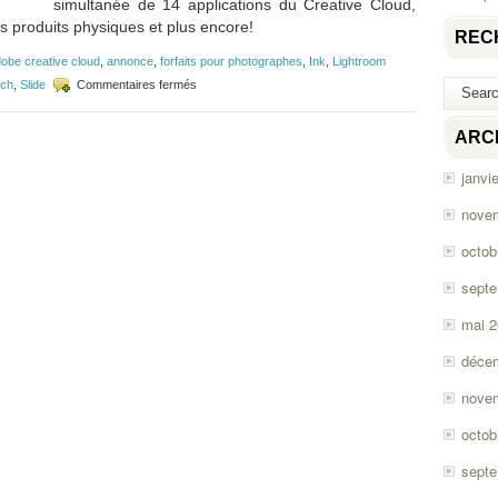
simultanée de 14 applications du Creative Cloud,
s produits physiques et plus encore!
REC
obe creative cloud
,
annonce
,
forfaits pour photographes
,
Ink
,
Lightroom
sur
tch
,
Slide
Commentaires fermés
Importante
mise
à
ARC
jour
d’Adobe
janvi
Creative
Cloud
nove
(et
plus)!
octob
sept
mai 
déce
nove
octob
sept