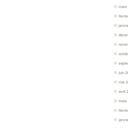
mars
févri
janvi
déce
nove
octob
sept
juin 
mai 
avril
mars
févri
janvi