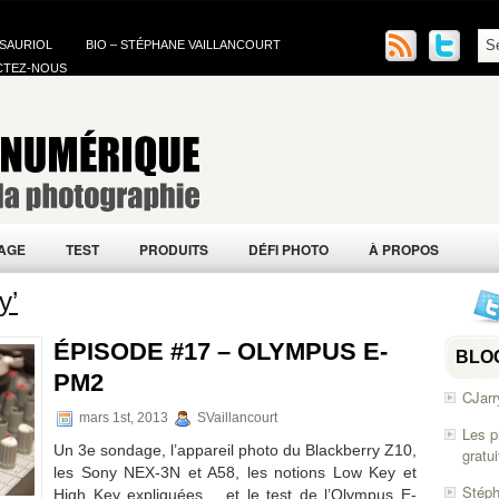
 SAURIOL
BIO – STÉPHANE VAILLANCOURT
CTEZ-NOUS
AGE
TEST
PRODUITS
DÉFI PHOTO
À PROPOS
y’
ÉPISODE #17 – OLYMPUS E-
BLO
PM2
CJarr
mars 1st, 2013
SVaillancourt
Les p
Un 3e sondage, l’appareil photo du Blackberry Z10,
gratu
les Sony NEX-3N et A58, les notions Low Key et
Stéph
High Key expliquées… et le test de l’Olympus E-