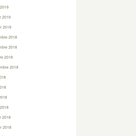
 2019
er 2019
er 2019
mbre 2018
mbre 2018
re 2018
embre 2018
2018
2018
 2018
 2018
er 2018
er 2018