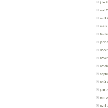
juin 
mai 
avril
mars
févri
janvi
déce
nove
octob
sept
août 
juin 
mai 
avril