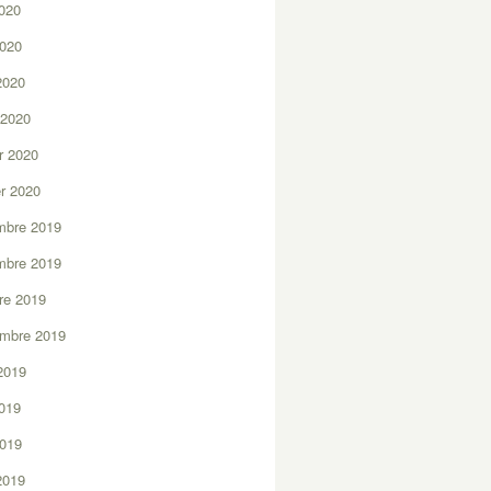
2020
2020
 2020
 2020
er 2020
er 2020
mbre 2019
mbre 2019
re 2019
embre 2019
2019
2019
2019
 2019