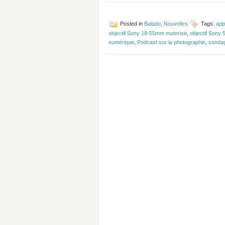
Posted in
Balado
,
Nouvelles
Tags:
app
objectif Sony 18-55mm motorisé
,
objectif Sony
numérique
,
Podcast sur la photographie
,
sonda