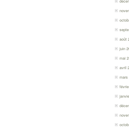
déce
nove
octob
sept
août 
juin 
mai 
avril
mars
févri
janvi
déce
nove
octob