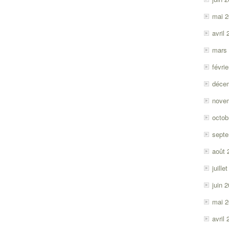
mai 
avril
mars
févri
déce
nove
octob
sept
août 
juille
juin 
mai 
avril