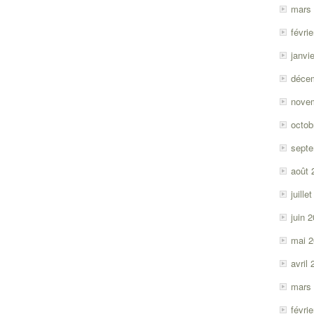
mars
févri
janvi
déce
nove
octob
sept
août 
juille
juin 
mai 
avril
mars
févri