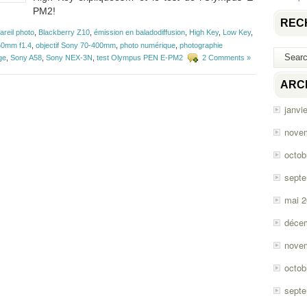
PM2!
REC
areil photo
,
Blackberry Z10
,
émission en baladodiffusion
,
High Key
,
Low Key
,
 50mm f1.4
,
objectif Sony 70-400mm
,
photo numérique
,
photographie
ge
,
Sony A58
,
Sony NEX-3N
,
test Olympus PEN E-PM2
2 Comments »
ARC
janvi
nove
octob
sept
mai 
déce
nove
octob
sept