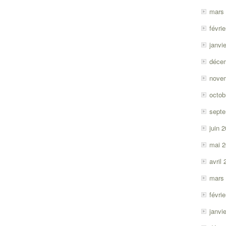
mars
févri
janvi
déce
nove
octob
sept
juin 
mai 
avril
mars
févri
janvi