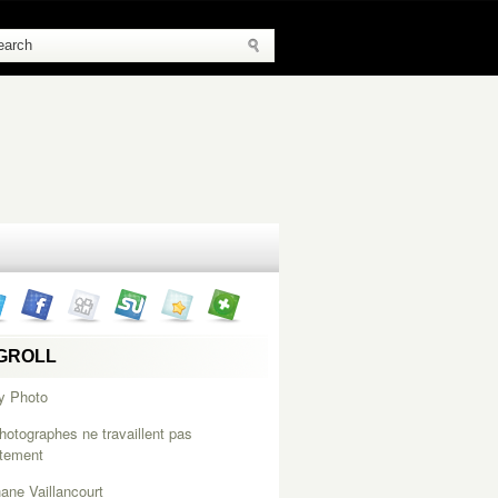
GROLL
y Photo
hotographes ne travaillent pas
itement
ane Vaillancourt