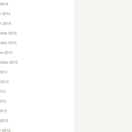
 2014
er 2014
er 2014
mbre 2013
mbre 2013
re 2013
embre 2013
2013
t 2013
2013
2013
 2013
 2013
er 2013