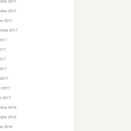
mbre 2017
mbre 2017
re 2017
embre 2017
2017
2017
2017
 2017
 2017
er 2017
er 2017
mbre 2016
mbre 2016
re 2016