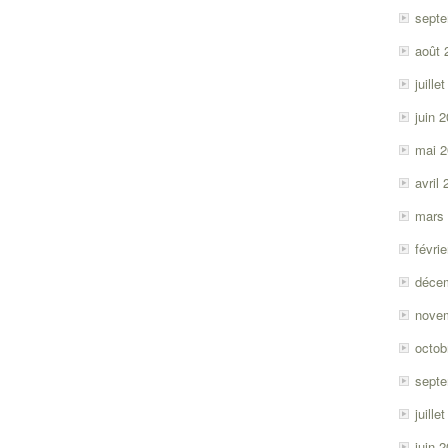
sept
août 
juille
juin 
mai 
avril
mars
févri
déce
nove
octob
sept
juille
juin 