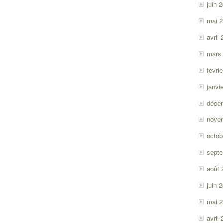
juin 
mai 
avril
mars
févri
janvi
déce
nove
octob
sept
août 
juin 
mai 
avril