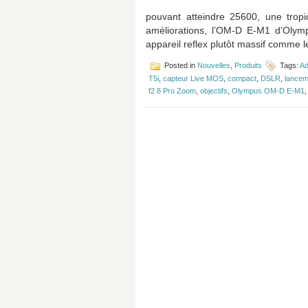
pouvant atteindre 25600, une tropic
améliorations, l’OM-D E-M1 d’Olymp
appareil reflex plutôt massif comme 
Posted in
Nouvelles
,
Produits
Tags:
A
T5i
,
capteur Live MOS
,
compact
,
DSLR
,
lancem
f2.8 Pro Zoom
,
objectifs
,
Olympus OM-D E-M1