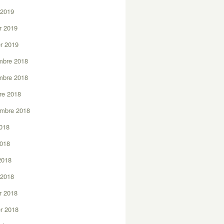
 2019
er 2019
er 2019
mbre 2018
mbre 2018
re 2018
embre 2018
2018
2018
 2018
 2018
er 2018
er 2018