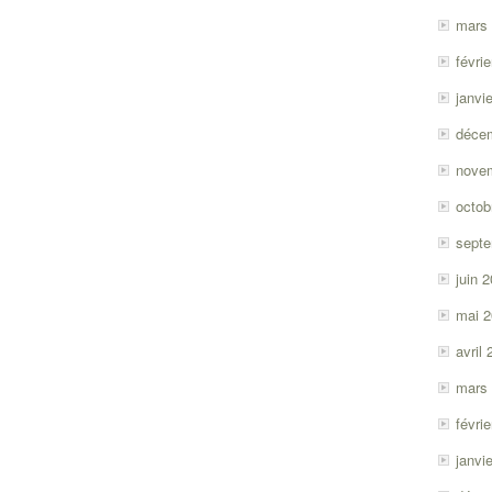
mars
févri
janvi
déce
nove
octob
sept
juin 
mai 
avril
mars
févri
janvi