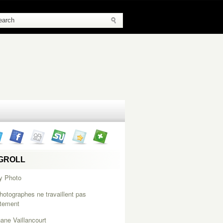
GROLL
y Photo
hotographes ne travaillent pas
itement
ane Vaillancourt