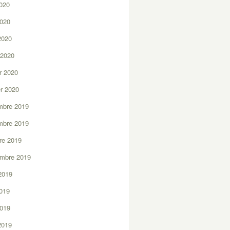
2020
2020
 2020
 2020
er 2020
er 2020
mbre 2019
mbre 2019
re 2019
embre 2019
2019
2019
2019
 2019