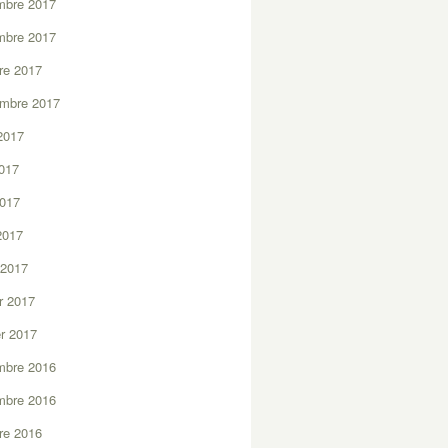
mbre 2017
mbre 2017
re 2017
embre 2017
2017
2017
2017
 2017
 2017
er 2017
er 2017
mbre 2016
mbre 2016
re 2016