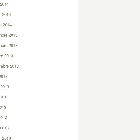
 2014
er 2014
er 2014
mbre 2013
mbre 2013
re 2013
embre 2013
2013
t 2013
2013
2013
 2013
 2013
er 2013