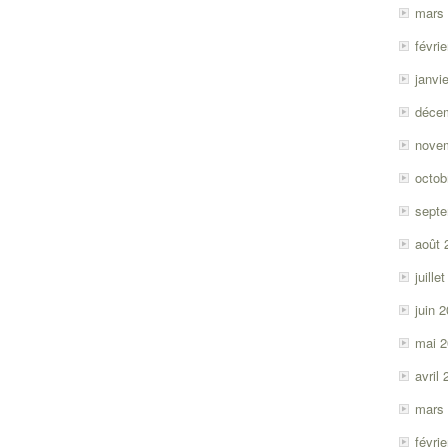
mars
févri
janvi
déce
nove
octob
sept
août 
juille
juin 
mai 
avril
mars
févri