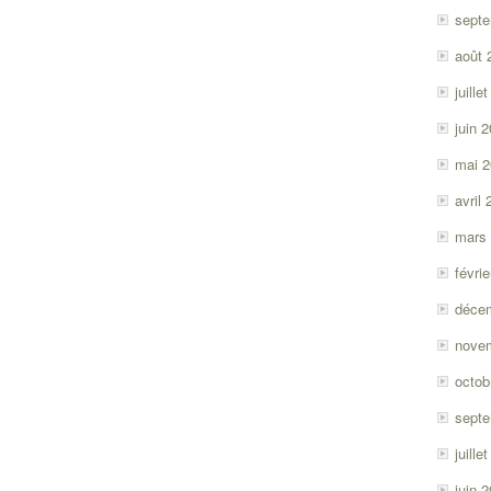
sept
août 
juille
juin 
mai 
avril
mars
févri
déce
nove
octob
sept
juille
juin 