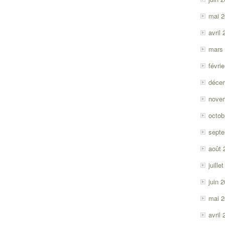
mai 
avril
mars
févri
déce
nove
octob
sept
août 
juille
juin 
mai 
avril