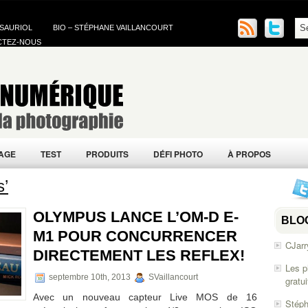
 SAURIOL
BIO – STÉPHANE VAILLANCOURT
CTEZ-NOUS
AGE
TEST
PRODUITS
DÉFI PHOTO
À PROPOS
s’
OLYMPUS LANCE L’OM-D E-
BLO
M1 POUR CONCURRENCER
CJarr
DIRECTEMENT LES REFLEX!
Les p
septembre 10th, 2013
SVaillancourt
gratu
Avec un nouveau capteur Live MOS de 16
Stéph