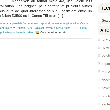
mégapixels au format micro 4/3, une valeur ISO
alisation, une poignée pour batterie et plusieurs autres
REC
us aura de quoi intéresser ceux qu hésitaient entre un
le Nikon D3500 ou le Canon T5i et un […]
dorama
,
appareil de 3e génération
,
appareil de troisième génération
,
Canon
ent
,
micro 4:3
,
Nikon D5200
,
Objectif Olympus Micro Zuiko ED 12-40mm
ARC
sur
,
poignée pour batterie
,
reflex
Commentaires fermés
Olympus
janvi
lance
l’OM-
nove
D
E-
octob
M1
pour
sept
concurrencer
directement
mai 
les
reflex!
déce
nove
octob
sept