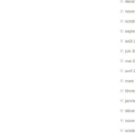
déce
nove
octob
sept
août 
juin 
mai 
avril
mars
févri
janvi
déce
nove
octob