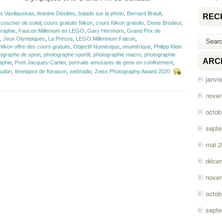
s Vasiliauskas
,
Antoine Désiltes
,
balado sur la photo
,
Bernard Brault
,
REC
,
coucher de soleil
,
cours gratuits Nikon
,
cours Nikon gratuits
,
Denis Brodeur
,
graphie
,
Faucon Millenium en LEGO
,
Gary Hershorn
,
Grand Prix de
,
Jeux Olympiques
,
La Presse
,
LEGO Millennium Falcon
,
Nikon offre des cours gratuits
,
Objectif Numérique
,
onumérique
,
Philipp Klein
ographe de sport
,
photographe sportif
,
photographie macro
,
photographie
ARC
aphie
,
Pont Jacques-Cartier
,
portraits amusants de gens en confinement
,
salon
,
timelapse de floraison
,
webradio
,
Zeiss Photography Award 2020
janvi
nove
octob
sept
mai 
déce
nove
octob
sept