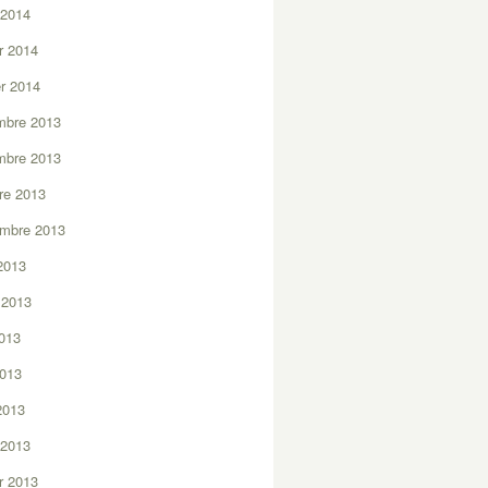
 2014
er 2014
er 2014
mbre 2013
mbre 2013
re 2013
embre 2013
2013
t 2013
2013
2013
 2013
 2013
er 2013