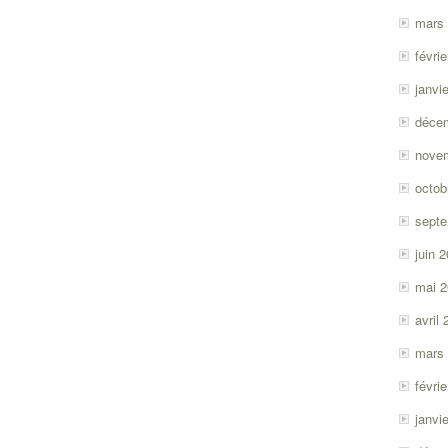
mars
févri
janvi
déce
nove
octob
sept
juin 
mai 
avril
mars
févri
janvi