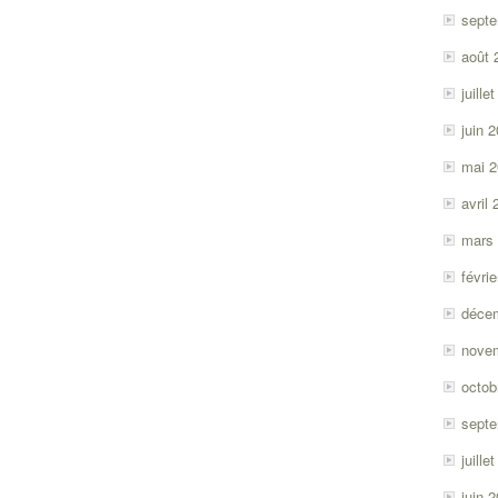
sept
août 
juille
juin 
mai 
avril
mars
févri
déce
nove
octob
sept
juille
juin 