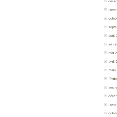
déce
nove
octob
sept
août 
juin 
mai 
avril
mars
févri
janvi
déce
nove
octob