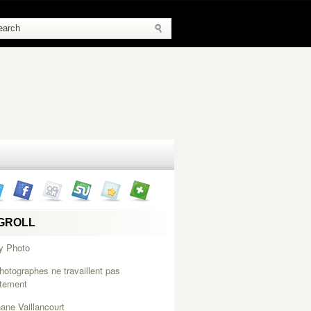
GROLL
y Photo
hotographes ne travaillent pas
itement
ane Vaillancourt