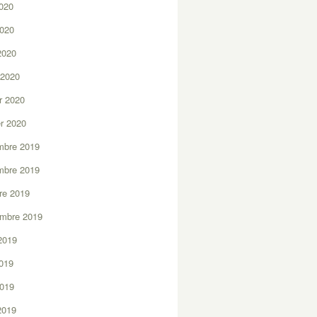
2020
2020
 2020
 2020
er 2020
er 2020
mbre 2019
mbre 2019
re 2019
embre 2019
2019
2019
2019
 2019