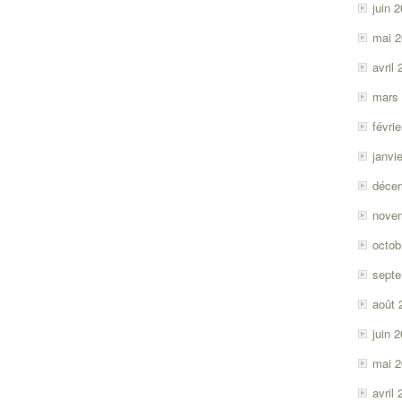
juin 
mai 
avril
mars
févri
janvi
déce
nove
octob
sept
août 
juin 
mai 
avril