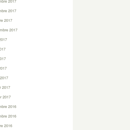
mbre 2017
mbre 2017
re 2017
embre 2017
2017
2017
2017
 2017
 2017
er 2017
er 2017
mbre 2016
mbre 2016
re 2016