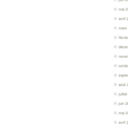
mai 
avril
mars
févri
déce
nove
octob
sept
août 
juille
juin 
mai 
avril