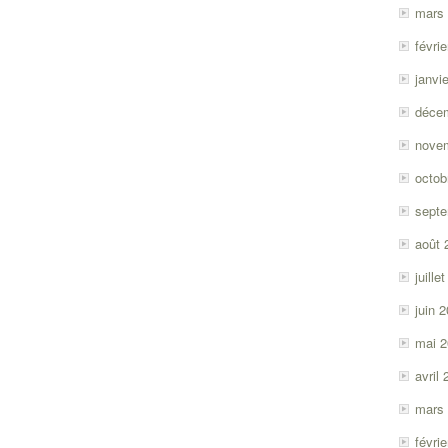
mars
févri
janvi
déce
nove
octob
sept
août 
juille
juin 
mai 
avril
mars
févri