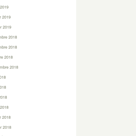
 2019
er 2019
er 2019
mbre 2018
mbre 2018
re 2018
embre 2018
2018
2018
 2018
 2018
er 2018
er 2018