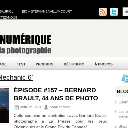
 SAURIOL
BIO – STÉPHANE VAILLANCOURT
CTEZ-NOUS
AGE
TEST
PRODUITS
DÉFI PHOTO
À PROPOS
Mechanic 6’
ÉPISODE #157 – BERNARD
BLO
BRAULT, 44 ANS DE PHOTO
CJarr
avril 8th, 2020
SVaillancourt
Les p
Cette semaine on s’entretient avec Bernard Brault,
gratu
photographe à La Presse pour les Jeux
Stéph
Olympiques et le Grand Prix du Canada!