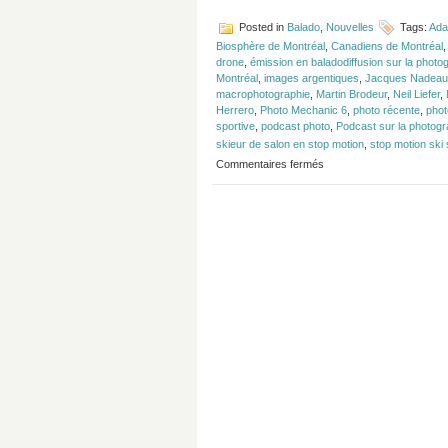
Posted in
Balado
,
Nouvelles
Tags:
Ada
Biosphère de Montréal
,
Canadiens de Montréal
drone
,
émission en baladodiffusion sur la photo
Montréal
,
images argentiques
,
Jacques Nadeau
macrophotographie
,
Martin Brodeur
,
Neil Liefer
,
Herrero
,
Photo Mechanic 6
,
photo récente
,
phot
sportive
,
podcast photo
,
Podcast sur la photogr
skieur de salon en stop motion
,
stop motion ski 
sur
Commentaires fermés
Épisode
#157
–
Bernard
Brault,
44
ans
de
photo