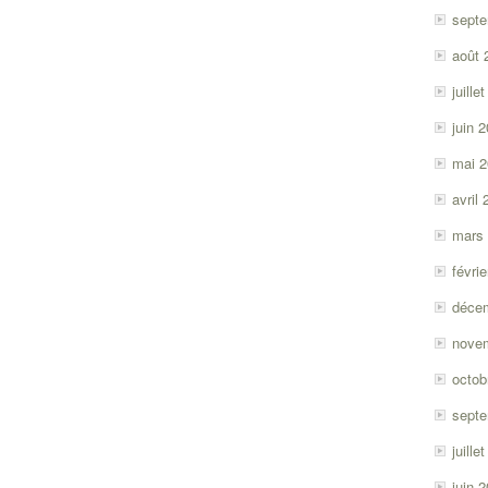
sept
août 
juille
juin 
mai 
avril
mars
févri
déce
nove
octob
sept
juille
juin 