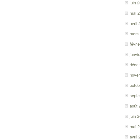
juin 
mai 
avril
mars
févri
janvi
déce
nove
octob
sept
août 
juin 
mai 
avril