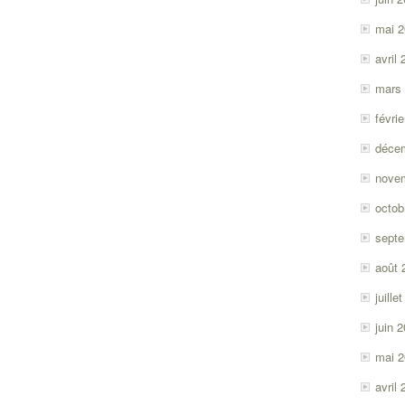
mai 
avril
mars
févri
déce
nove
octob
sept
août 
juille
juin 
mai 
avril