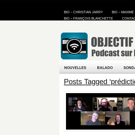
BIO – CHRISTIAN JARRY
BIO – MAXIME
BIO – FRANÇOIS BLANCHETTE
CONTA
NOUVELLES
BALADO
SOND
Posts Tagged ‘prédict