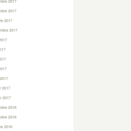
mbre 2017
mbre 2017
re 2017
embre 2017
2017
2017
2017
 2017
 2017
er 2017
er 2017
mbre 2016
mbre 2016
re 2016