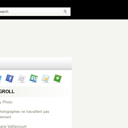
GROLL
y Photo
hotographes ne travaillent pas
itement
ane Vaillancourt