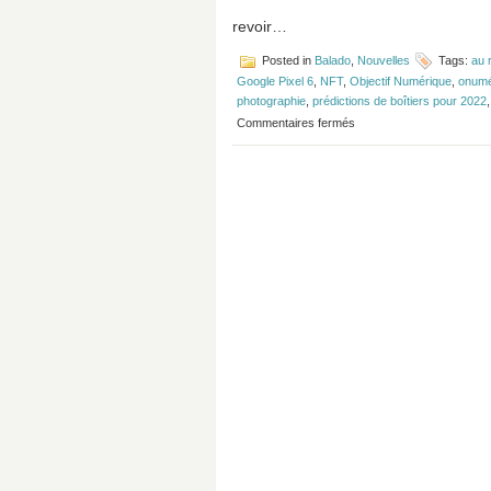
revoir…
Posted in
Balado
,
Nouvelles
Tags:
au 
Google Pixel 6
,
NFT
,
Objectif Numérique
,
onumé
photographie
,
prédictions de boîtiers pour 2022
sur
Commentaires fermés
Épisode
#180
–
Prédictions
2022
et
au
revoir