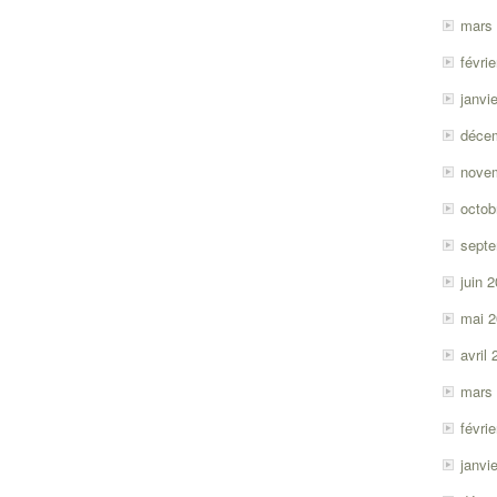
mars
févri
janvi
déce
nove
octob
sept
juin 
mai 
avril
mars
févri
janvi