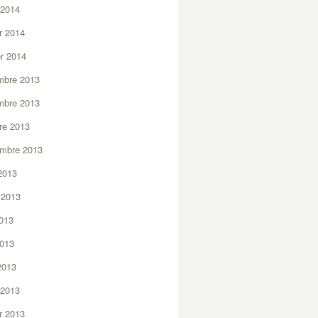
 2014
er 2014
er 2014
mbre 2013
mbre 2013
re 2013
embre 2013
2013
t 2013
2013
2013
 2013
 2013
er 2013