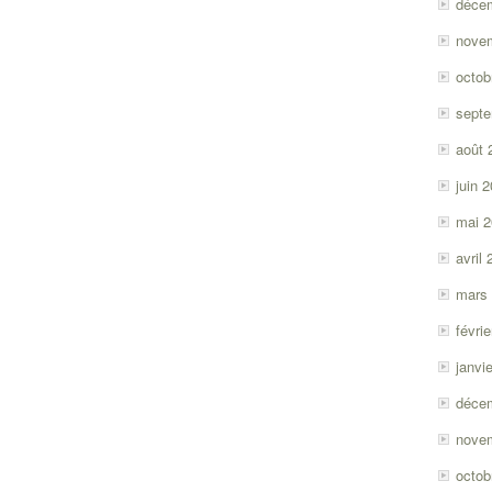
déce
nove
octob
sept
août 
juin 
mai 
avril
mars
févri
janvi
déce
nove
octob