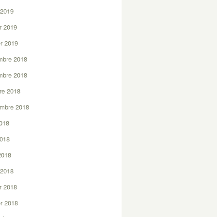
 2019
er 2019
er 2019
mbre 2018
mbre 2018
re 2018
embre 2018
2018
2018
 2018
 2018
er 2018
er 2018