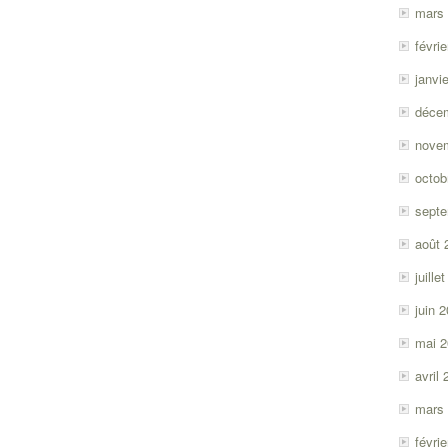
mars
févri
janvi
déce
nove
octob
sept
août 
juille
juin 
mai 
avril
mars
févri