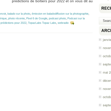
prédictions de boîtiers pour 2022 et on vous dit au
REC
revoir
,
balado sur la photo
,
émission en baladodiffusion sur la photographie
,
rique
,
photo récente
,
Pixel 6 de Google
,
podcast photo
,
Podcast sur la
,
prédictions pour 2022
,
TopazLabs Topaz Labs
,
webradio
ARC
janvi
nove
octob
sept
mai 
déce
nove
octob
sept