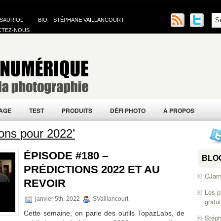
 SAURIOL
BIO – STÉPHANE VAILLANCOURT
CTEZ-NOUS
AGE
TEST
PRODUITS
DÉFI PHOTO
À PROPOS
ions pour 2022’
ÉPISODE #180 –
BLO
PRÉDICTIONS 2022 ET AU
CJarr
REVOIR
Les p
janvier 5th, 2022
SVaillancourt
gratu
Cette semaine, on parle des outils TopazLabs, de
Stéph