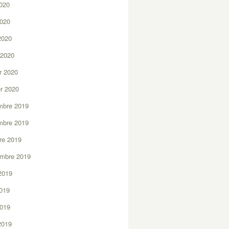
2020
2020
 2020
 2020
er 2020
er 2020
mbre 2019
mbre 2019
re 2019
embre 2019
2019
2019
2019
 2019