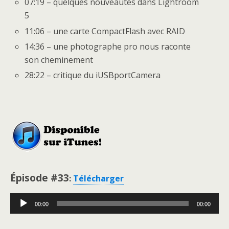
07:19 – quelques nouveautés dans Lightroom
5
11:06 – une carte CompactFlash avec RAID
14:36 – une photographe pro nous raconte
son cheminement
28:22 – critique du iUSBportCamera
Épisode #33
:
Télécharger
Lecteur
00:00
00:00
audio