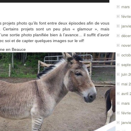
flèches
mars
haut/bas
févri
pour
augmenter
 projets photo qu’ils font entre deux épisodes afin de vous
janvi
ou
. Certains projets sont un peu plus « glamour », mais
diminuer
une sortie photo planifiée bien à l’avance… il suffit d’avoir
déce
le
c soi et de capter quelques images sur le vif!
nove
volume.
âne en Beauce
octob
sept
juin 
mai 
avril
mars
févri
janvi