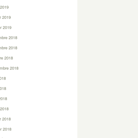
 2019
er 2019
er 2019
mbre 2018
mbre 2018
re 2018
embre 2018
2018
2018
 2018
 2018
er 2018
er 2018