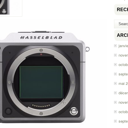
REC
ARC
janvi
nove
octob
sept
mai 
déce
nove
octob
sept