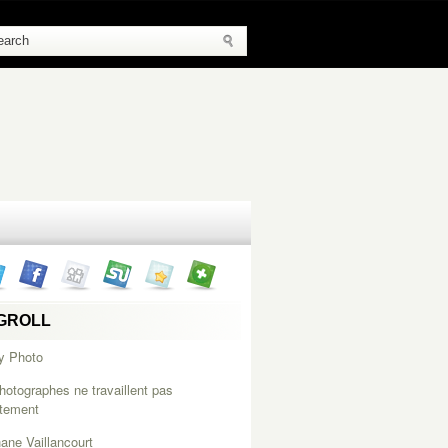
GROLL
y Photo
hotographes ne travaillent pas
itement
ane Vaillancourt