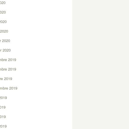
2020
2020
 2020
 2020
er 2020
er 2020
mbre 2019
mbre 2019
re 2019
embre 2019
2019
2019
2019
 2019