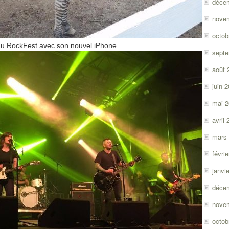
déce
nove
octob
 au RockFest avec son nouvel iPhone
sept
août 
juin 
mai 
avril
mars
févri
janvi
déce
nove
octob