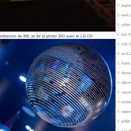
sept
août 
juille
juin 
anétarium de Mtl, et de la photo 360 avec le LG G5
mai 
avril
mars
févri
déce
nove
octob
sept
juille
juin 