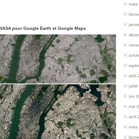
mars
févri
janvi
a NASA pour Google Earth et Google Maps
déce
nove
octob
sept
août 
juille
juin 
mai 
avril
mars
févri