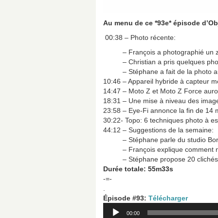
Au menu de ce *93e* épisode d’Ob
00:38 – Photo récente:
– François a photographié un z
– Christian a pris quelques pho
– Stéphane a fait de la photo au P
10:46 – Appareil hybride à capteur 
14:47 – Moto Z et Moto Z Force auron
18:31 – Une mise à niveau des imag
23:58 – Eye-Fi annonce la fin de 14 
30:22- Topo: 6 techniques photo à es
44:12 – Suggestions de la semaine:
– Stéphane parle du studio Boréa
– François explique comment nous 
– Stéphane propose 20 clichés pour
Durée totale: 55m33s
-=-
.
É
pisode #93
:
Télécharger
Lecteur
00:00
audio