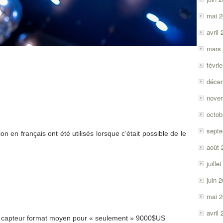
mai 
avril
mars
févri
déce
nove
octob
sept
on en français ont été utilisés lorsque c’était possible de le
août 
juille
juin 
mai 
avril
 à capteur format moyen pour « seulement » 9000$US