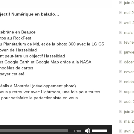
juin 
mai 
jectif Numérique en balado…
avril
mars
ébrâne en Beauce
tos au RockFest
févri
lanétarium de Mtl, et de la photo 360 avec le LG G5
moyen de Hasselblad
janvi
t peut-être un objectif Hasselblad
déce
es Google Earth et Google Map grâce à la NASA
modèles de cartes
nove
sayer cet été
octob
lis à Montréal (développement photo)
sept
y retrouver avec Lightroom, une fois pour toutes
 satisfaire le perfectionniste en vous
août 
juin 
mai 
Utilisez
avril
00:00
les