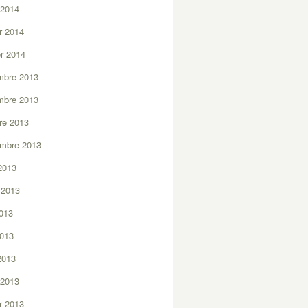
 2014
er 2014
er 2014
mbre 2013
mbre 2013
re 2013
embre 2013
2013
t 2013
2013
2013
 2013
 2013
er 2013