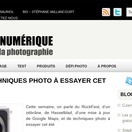
 SAURIOL
BIO – STÉPHANE VAILLANCOURT
CTEZ-NOUS
AGE
TEST
PRODUITS
DÉFI PHOTO
À PROPOS
CHNIQUES PHOTO À ESSAYER CET
BLO
CJarr
Cette semaine, on parle du RockFest, d’un
zébrâne, de Hasselblad, d’une mise à jour
Les p
de Google Maps, et de techniques photo à
gratu
essayer cet été
Stéph