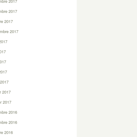
mbre 2017
mbre 2017
re 2017
embre 2017
2017
2017
2017
 2017
 2017
er 2017
er 2017
mbre 2016
mbre 2016
re 2016