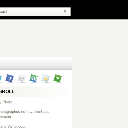
GROLL
y Photo
hotographes ne travaillent pas
itement
ane Vaillancourt