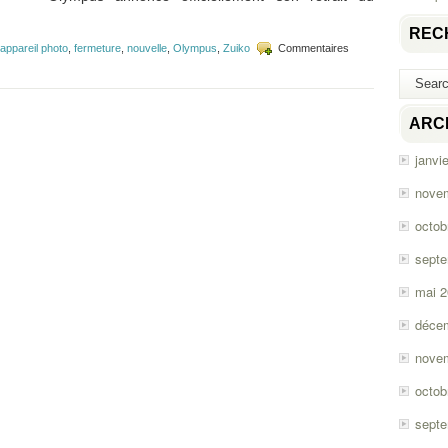
REC
appareil photo
,
fermeture
,
nouvelle
,
Olympus
,
Zuiko
Commentaires
ARC
janvi
nove
octob
sept
mai 
déce
nove
octob
sept