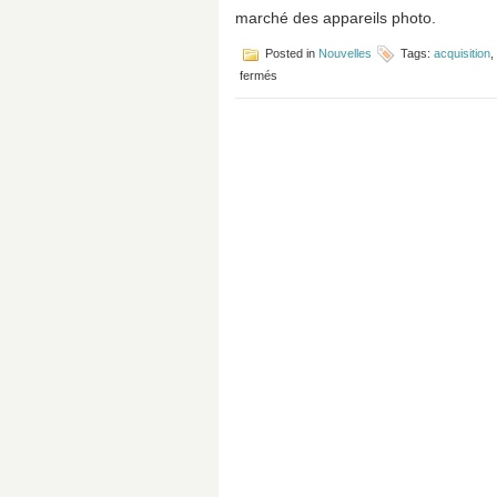
marché des appareils photo.
Posted in
Nouvelles
Tags:
acquisition
,
sur
fermés
Olympus
se
départit
de
sa
division
photo