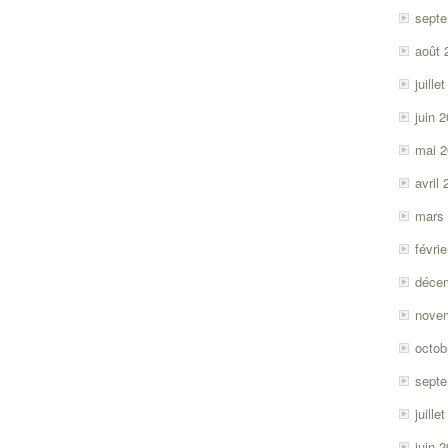
sept
août 
juille
juin 
mai 
avril
mars
févri
déce
nove
octob
sept
juille
juin 