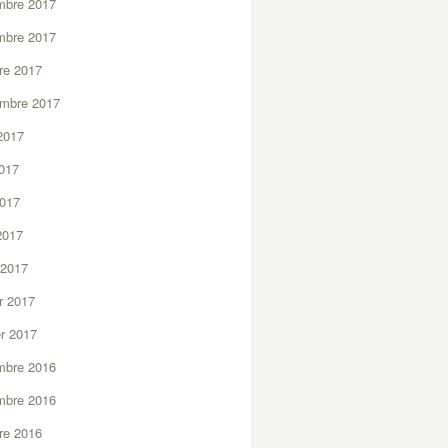
mbre 2017
mbre 2017
re 2017
embre 2017
2017
2017
2017
 2017
 2017
er 2017
er 2017
mbre 2016
mbre 2016
re 2016