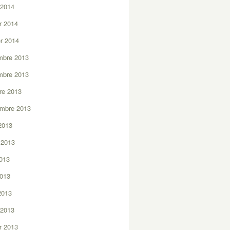
 2014
er 2014
er 2014
mbre 2013
mbre 2013
re 2013
embre 2013
2013
t 2013
2013
2013
 2013
 2013
er 2013