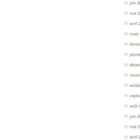
juin 
mai 
avril
mars
févri
janvi
déce
nove
octob
sept
août 
juin 
mai 
avril