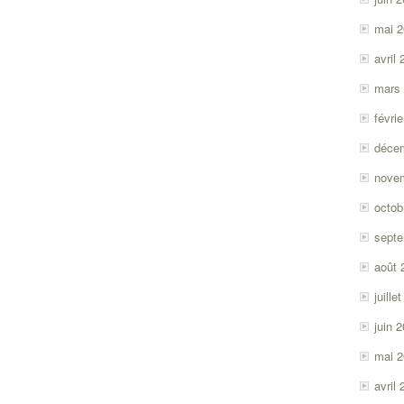
mai 
avril
mars
févri
déce
nove
octob
sept
août 
juille
juin 
mai 
avril