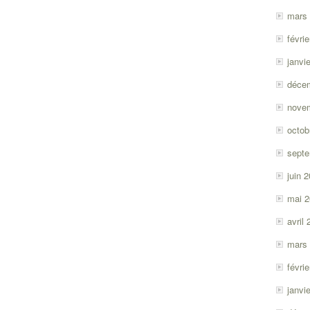
mars
févri
janvi
déce
nove
octob
sept
juin 
mai 
avril
mars
févri
janvi