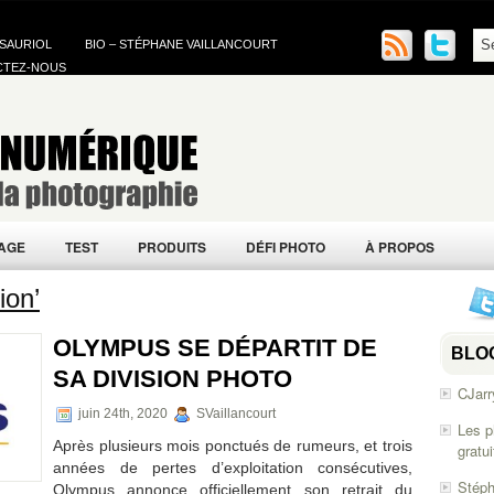
 SAURIOL
BIO – STÉPHANE VAILLANCOURT
CTEZ-NOUS
AGE
TEST
PRODUITS
DÉFI PHOTO
À PROPOS
ion’
OLYMPUS SE DÉPARTIT DE
BLO
SA DIVISION PHOTO
CJarr
juin 24th, 2020
SVaillancourt
Les p
Après plusieurs mois ponctués de rumeurs, et trois
gratu
années de pertes d’exploitation consécutives,
Stéph
Olympus annonce officiellement son retrait du