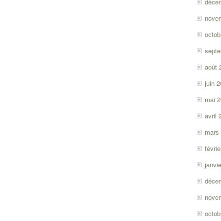
déce
nove
octob
sept
août 
juin 
mai 
avril
mars
févri
janvi
déce
nove
octob