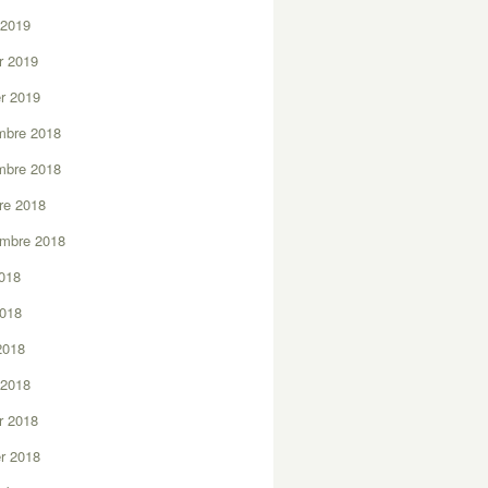
 2019
er 2019
er 2019
mbre 2018
mbre 2018
re 2018
embre 2018
2018
2018
 2018
 2018
er 2018
er 2018