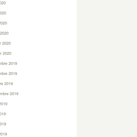
2020
2020
 2020
 2020
er 2020
er 2020
mbre 2019
mbre 2019
re 2019
embre 2019
2019
2019
2019
 2019