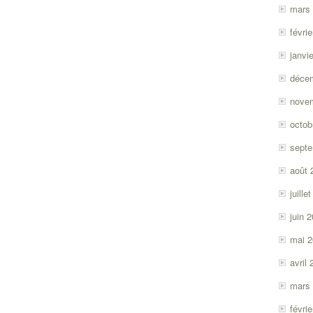
mars
févri
janvi
déce
nove
octob
sept
août 
juille
juin 
mai 
avril
mars
févri