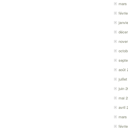
mars
févri
janvi
déce
nove
octob
sept
août 
juille
juin 
mai 
avril
mars
févri