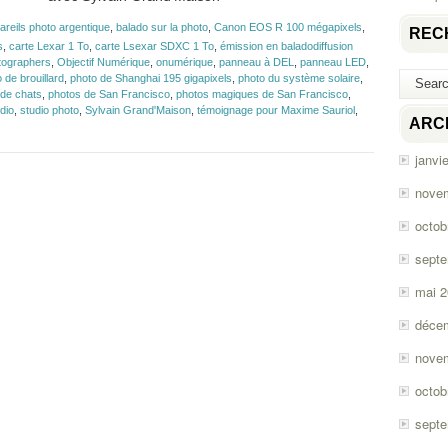
areils photo argentique
,
balado sur la photo
,
Canon EOS R 100 mégapixels
,
REC
s
,
carte Lexar 1 To
,
carte Lsexar SDXC 1 To
,
émission en baladodiffusion
tographers
,
Objectif Numérique
,
onumérique
,
panneau à DEL
,
panneau LED
,
 de brouillard
,
photo de Shanghai 195 gigapixels
,
photo du système solaire
,
 de chats
,
photos de San Francisco
,
photos magiques de San Francisco
,
dio
,
studio photo
,
Sylvain Grand'Maison
,
témoignage pour Maxime Sauriol
,
ARC
janvi
nove
octob
sept
mai 
déce
nove
octob
sept