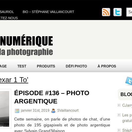
 SAURIOL
BIO – STÉPHANE VAILLANCOURT
CTEZ-NOUS
AGE
TEST
PRODUITS
DÉFI PHOTO
À PROPOS
xar 1 To’
ÉPISODE #136 – PHOTO
BLO
ARGENTIQUE
CJarr
janvier 31st, 2019
SVaillancourt
Les p
Cette semaine, on parle de photos de chat, d’une
gratu
photo de 195 gigapixels et de photo argentique
Stéph
avec Sylvain Grand’Maison