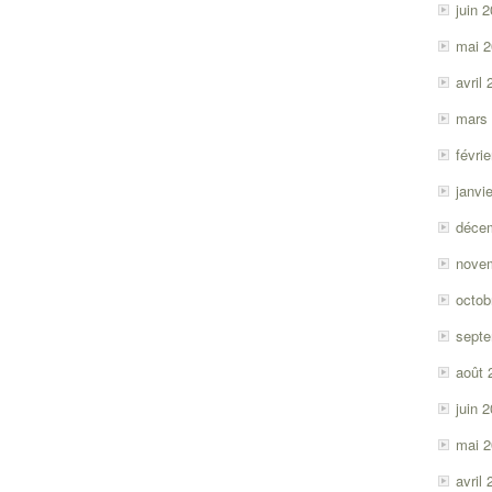
juin 
mai 
avril
mars
févri
janvi
déce
nove
octob
sept
août 
juin 
mai 
avril