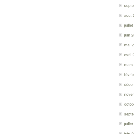
sept
août 
juille
juin 
mai 
avril
mars
févri
déce
nove
octob
sept
juille
juin 