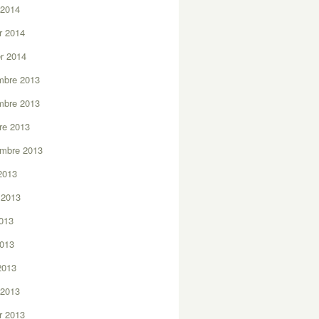
 2014
er 2014
er 2014
mbre 2013
mbre 2013
re 2013
embre 2013
2013
t 2013
2013
2013
 2013
 2013
er 2013