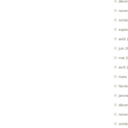
déce
nove
octob
sept
août 
juin 
mai 
avril
mars
févri
janvi
déce
nove
octob