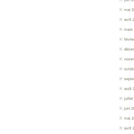
mai 
avril
mars
févri
déce
nove
octob
sept
août 
juille
juin 
mai 
avril