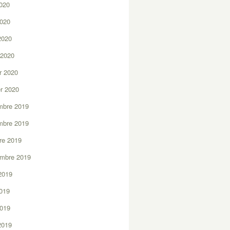
2020
2020
 2020
 2020
er 2020
er 2020
mbre 2019
mbre 2019
re 2019
embre 2019
2019
2019
2019
 2019