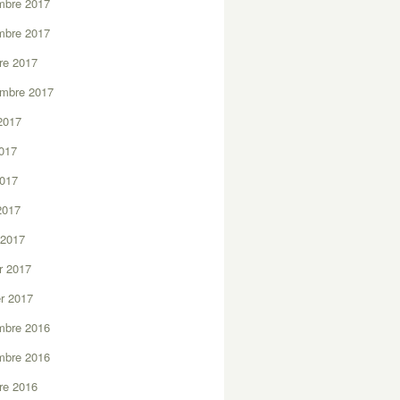
mbre 2017
mbre 2017
re 2017
embre 2017
2017
2017
2017
 2017
 2017
er 2017
er 2017
mbre 2016
mbre 2016
re 2016