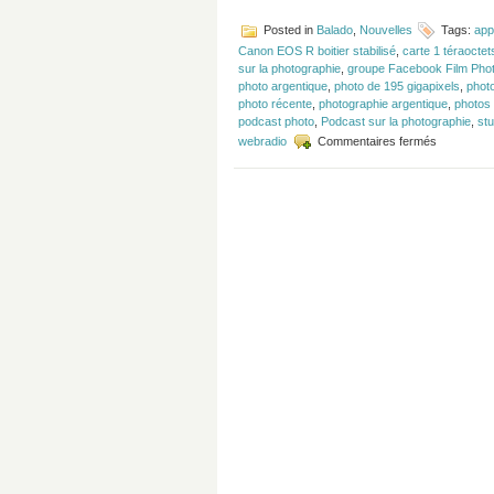
Posted in
Balado
,
Nouvelles
Tags:
app
Canon EOS R boitier stabilisé
,
carte 1 téraoctet
sur la photographie
,
groupe Facebook Film Pho
photo argentique
,
photo de 195 gigapixels
,
photo
photo récente
,
photographie argentique
,
photos
podcast photo
,
Podcast sur la photographie
,
stu
sur
webradio
Commentaires fermés
Épisode
#136
–
Photo
argentique