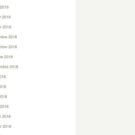
 2019
er 2019
er 2019
mbre 2018
mbre 2018
re 2018
embre 2018
2018
2018
 2018
 2018
er 2018
er 2018