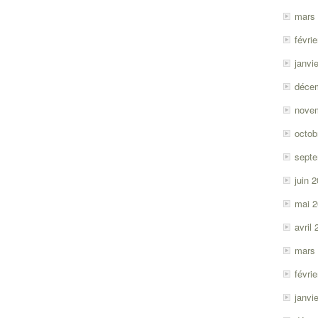
mars
févri
janvi
déce
nove
octob
sept
juin 
mai 
avril
mars
févri
janvi