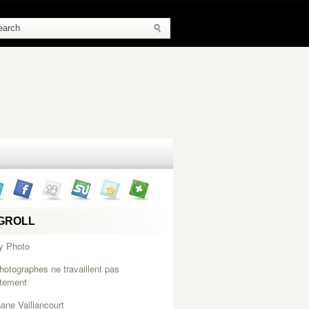
GROLL
y Photo
hotographes ne travaillent pas
itement
ane Vaillancourt