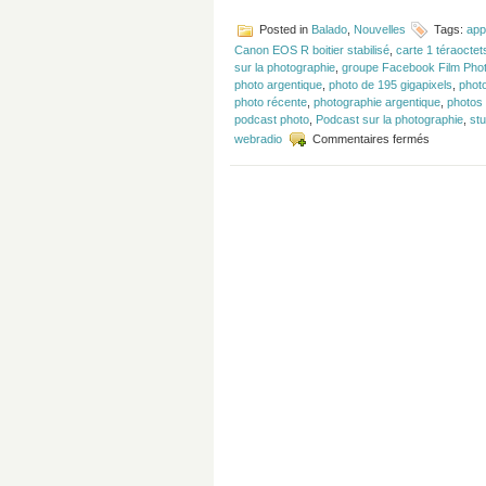
Posted in
Balado
,
Nouvelles
Tags:
app
Canon EOS R boitier stabilisé
,
carte 1 téraoctet
sur la photographie
,
groupe Facebook Film Pho
photo argentique
,
photo de 195 gigapixels
,
photo
photo récente
,
photographie argentique
,
photos
podcast photo
,
Podcast sur la photographie
,
stu
sur
webradio
Commentaires fermés
Épisode
#136
–
Photo
argentique