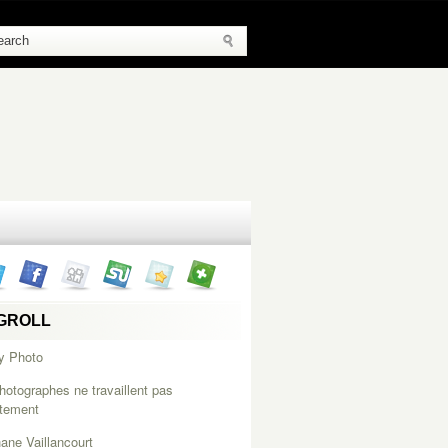
GROLL
y Photo
hotographes ne travaillent pas
itement
ane Vaillancourt