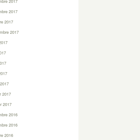
mbre 2017
mbre 2017
re 2017
embre 2017
2017
2017
2017
 2017
 2017
er 2017
er 2017
mbre 2016
mbre 2016
re 2016