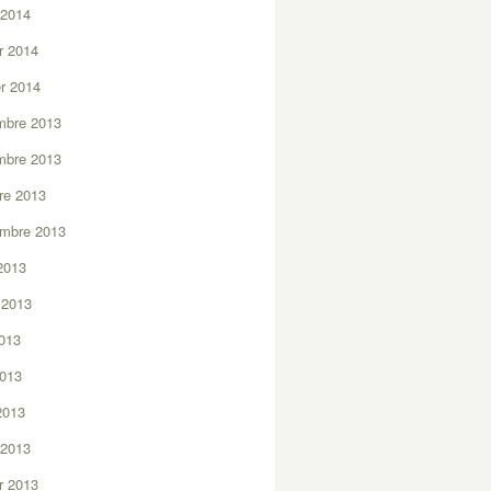
 2014
er 2014
er 2014
mbre 2013
mbre 2013
re 2013
embre 2013
2013
t 2013
2013
2013
 2013
 2013
er 2013