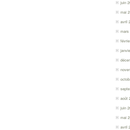
juin 
mai 
avril
mars
févri
janvi
déce
nove
octob
sept
août 
juin 
mai 
avril