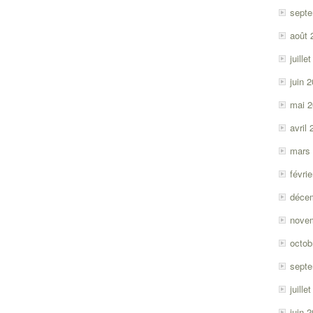
sept
août 
juille
juin 
mai 
avril
mars
févri
déce
nove
octob
sept
juille
juin 