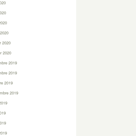
2020
2020
 2020
 2020
er 2020
er 2020
mbre 2019
mbre 2019
re 2019
embre 2019
2019
2019
2019
 2019