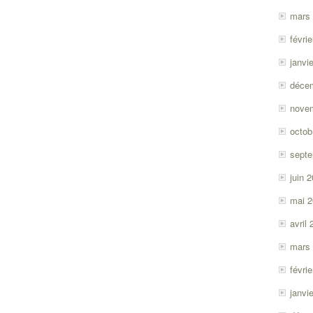
mars
févri
janvi
déce
nove
octob
sept
juin 
mai 
avril
mars
févri
janvi