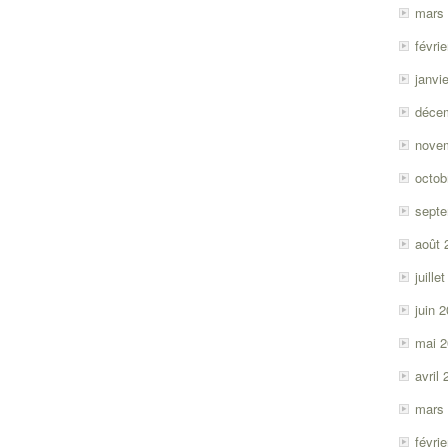
mars
févri
janvi
déce
nove
octob
sept
août 
juille
juin 
mai 
avril
mars
févri