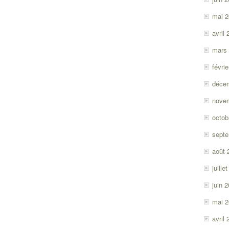
mai 
avril
mars
févri
déce
nove
octob
sept
août 
juille
juin 
mai 
avril