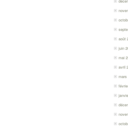
déce
nove
octob
sept
août 
juin 
mai 
avril
mars
févri
janvi
déce
nove
octob