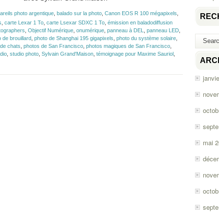
areils photo argentique
,
balado sur la photo
,
Canon EOS R 100 mégapixels
,
REC
s
,
carte Lexar 1 To
,
carte Lsexar SDXC 1 To
,
émission en baladodiffusion
tographers
,
Objectif Numérique
,
onumérique
,
panneau à DEL
,
panneau LED
,
 de brouillard
,
photo de Shanghai 195 gigapixels
,
photo du système solaire
,
 de chats
,
photos de San Francisco
,
photos magiques de San Francisco
,
dio
,
studio photo
,
Sylvain Grand'Maison
,
témoignage pour Maxime Sauriol
,
ARC
janvi
nove
octob
sept
mai 
déce
nove
octob
sept