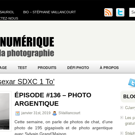
 SAURIOL
BIO – STÉPHANE VAILLANCOURT
CTEZ-NOUS
AGE
TEST
PRODUITS
DÉFI PHOTO
À PROPOS
Lsexar SDXC 1 To’
ÉPISODE #136 – PHOTO
BLO
ARGENTIQUE
CJarr
janvier 31st, 2019
SVaillancourt
Les p
Cette semaine, on parle de photos de chat, d’une
gratu
photo de 195 gigapixels et de photo argentique
Stéph
avec Sylvain Grand’Maison