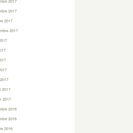
mbre 2017
mbre 2017
re 2017
embre 2017
2017
2017
2017
 2017
 2017
er 2017
er 2017
mbre 2016
mbre 2016
re 2016