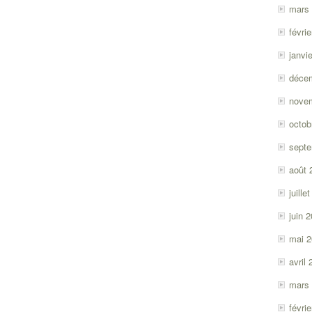
mars
févri
janvi
déce
nove
octob
sept
août 
juille
juin 
mai 
avril
mars
févri