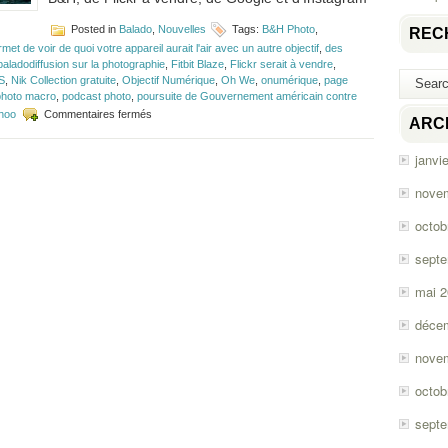
Posted in
Balado
,
Nouvelles
Tags:
B&H Photo
,
REC
t de voir de quoi votre appareil aurait l'air avec un autre objectif
,
des
aladodiffusion sur la photographie
,
Fitbit Blaze
,
Flickr serait à vendre
,
S
,
Nik Collection gratuite
,
Objectif Numérique
,
Oh We
,
onumérique
,
page
photo macro
,
podcast photo
,
poursuite de Gouvernement américain contre
sur
hoo
Commentaires fermés
ARC
Épisode
#87
janvi
–
Flickr,
nove
Google
et
octob
Instagram
sept
mai 
déce
nove
octob
sept