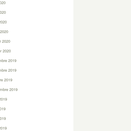
2020
2020
 2020
 2020
er 2020
er 2020
mbre 2019
mbre 2019
re 2019
embre 2019
2019
2019
2019
 2019