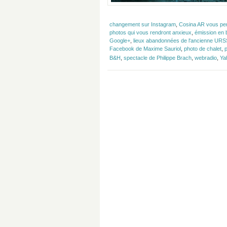
changement sur Instagram
,
Cosina AR vous perme
photos qui vous rendront anxieux
,
émission en b
Google+
,
lieux abandonnées de l'ancienne URS
Facebook de Maxime Sauriol
,
photo de chalet
,
B&H
,
spectacle de Philippe Brach
,
webradio
,
Ya