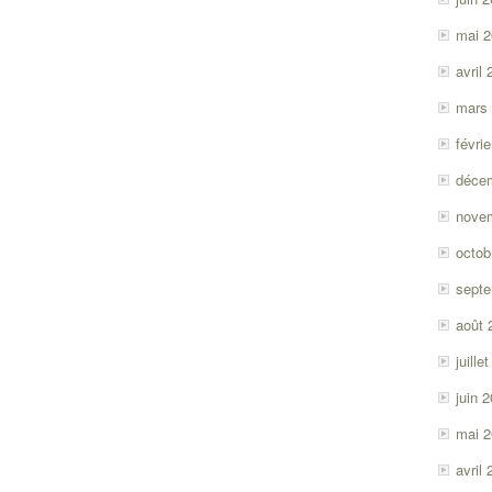
mai 
avril
mars
févri
déce
nove
octob
sept
août 
juille
juin 
mai 
avril