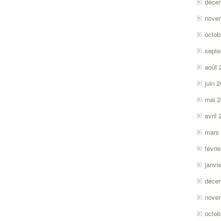
déce
nove
octob
sept
août 
juin 
mai 
avril
mars
févri
janvi
déce
nove
octob