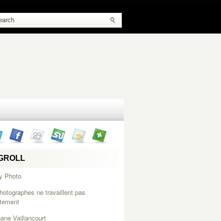
GROLL
y Photo
hotographes ne travaillent pas
itement
ane Vaillancourt