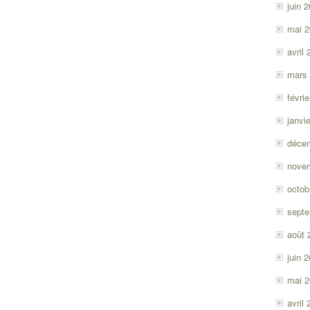
juin 
mai 
avril
mars
févri
janvi
déce
nove
octob
sept
août 
juin 
mai 
avril