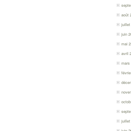
sept
août 
juille
juin 
mai 
avril
mars
févri
déce
nove
octob
sept
juille
juin 