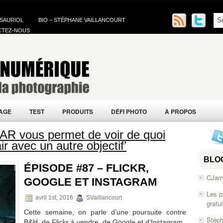
 SAURIOL
BIO – STÉPHANE VAILLANCOURT
CTEZ-NOUS
AGE
TEST
PRODUITS
DÉFI PHOTO
À PROPOS
AR vous permet de voir de quoi
air avec un autre objectif’
BLO
ÉPISODE #87 – FLICKR,
CJarr
GOOGLE ET INSTAGRAM
Les p
avril 1st, 2016
SVaillancourt
gratu
Cette semaine, on parle d’une poursuite contre
Stéph
B&H, de Flickr à vendre, de Google et d’Instagram