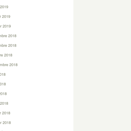
 2019
er 2019
er 2019
mbre 2018
mbre 2018
re 2018
embre 2018
2018
2018
 2018
 2018
er 2018
er 2018