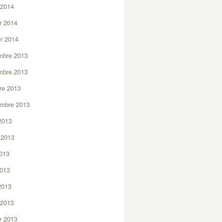
 2014
er 2014
er 2014
mbre 2013
mbre 2013
re 2013
embre 2013
2013
t 2013
2013
2013
 2013
 2013
er 2013