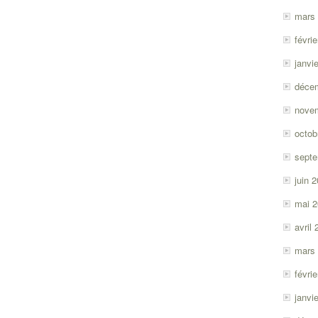
mars
févri
janvi
déce
nove
octob
sept
juin 
mai 
avril
mars
févri
janvi