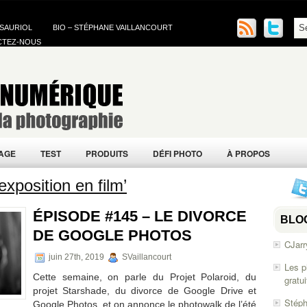
 SAURIOL
BIO – STÉPHANE VAILLANCOURT
CTEZ-NOUS
AGE
TEST
PRODUITS
DÉFI PHOTO
À PROPOS
xposition en film’
ÉPISODE #145 – LE DIVORCE
BLO
DE GOOGLE PHOTOS
CJarr
juin 27th, 2019
SVaillancourt
Les p
Cette semaine, on parle du Projet Polaroid, du
gratu
projet Starshade, du divorce de Google Drive et
Stéph
Google Photos, et on annonce le photowalk de l’été