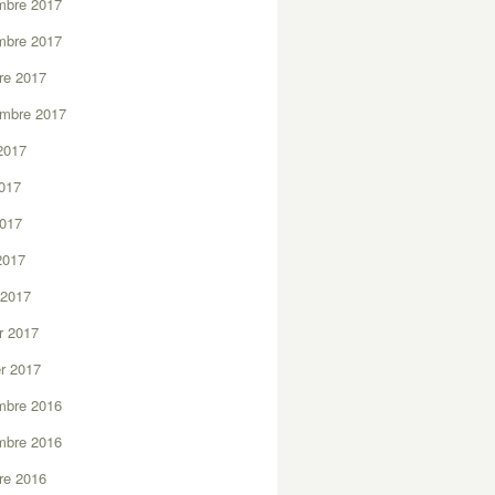
mbre 2017
mbre 2017
re 2017
embre 2017
2017
2017
2017
 2017
 2017
er 2017
er 2017
mbre 2016
mbre 2016
re 2016