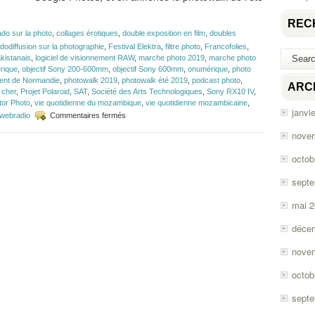
REC
ado sur la photo
,
collages érotiques
,
double exposition en film
,
doubles
dodiffusion sur la photographie
,
Festival Elektra
,
filtre photo
,
Francofolies
,
kistanais
,
logiciel de visionnement RAW
,
marche photo 2019
,
marche photo
rique
,
objectif Sony 200-600mm
,
objectif Sony 600mm
,
onumérique
,
photo
ent de Normandie
,
photowalk 2019
,
photowalk été 2019
,
podcast photo
,
ARC
 cher
,
Projet Polaroid
,
SAT
,
Société des Arts Technologiques
,
Sony RX10 IV
,
tor Photo
,
vie quotidienne du mozambique
,
vie quotidienne mozambicaine
,
janvi
sur
webradio
Commentaires fermés
Épisode
nove
#145
–
octob
Le
divorce
sept
de
Google
mai 
Photos
déce
nove
octob
sept