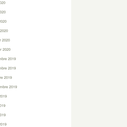
2020
2020
 2020
 2020
er 2020
er 2020
mbre 2019
mbre 2019
re 2019
embre 2019
2019
2019
2019
 2019