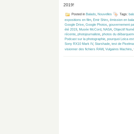
2019!
Posted in
Balado
,
Nouvelles
Tags:
bal
expositions en film
,
Emir Shiro
,
émission en bala
Google Drive
,
Google Photos
,
gouvernement pa
été 2019
,
Musée McCord
,
NASA
,
Objectif Numé
récente
,
photojournaliste
,
photos du débarquem
Podcast sur la photographie
,
pourquoi Leica est
Sony RX10 Mark IV
,
Starshade
,
test de Pixelma
visionner des fichiers RAW
,
Vulgaires Machins
,