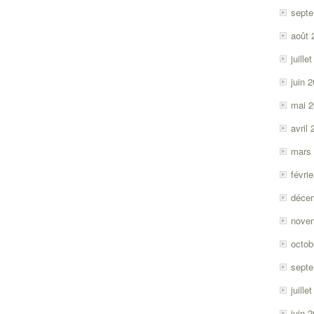
sept
août 
juille
juin 
mai 
avril
mars
févri
déce
nove
octob
sept
juille
juin 