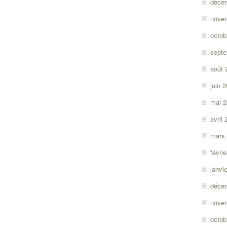
déce
nove
octob
sept
août 
juin 
mai 
avril
mars
févri
janvi
déce
nove
octob