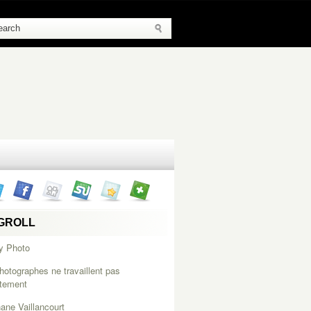
GROLL
y Photo
hotographes ne travaillent pas
itement
ane Vaillancourt