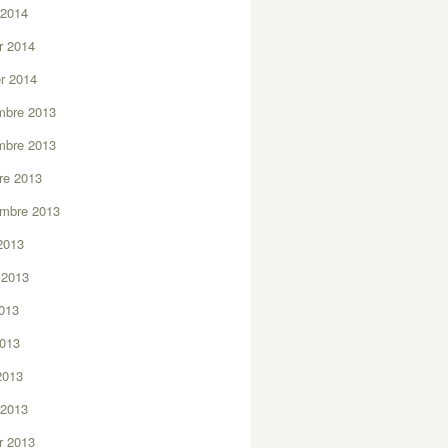
 2014
er 2014
er 2014
mbre 2013
mbre 2013
re 2013
embre 2013
2013
t 2013
2013
2013
 2013
 2013
er 2013