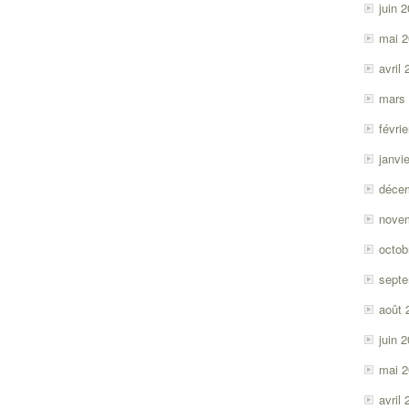
juin 
mai 
avril
mars
févri
janvi
déce
nove
octob
sept
août 
juin 
mai 
avril