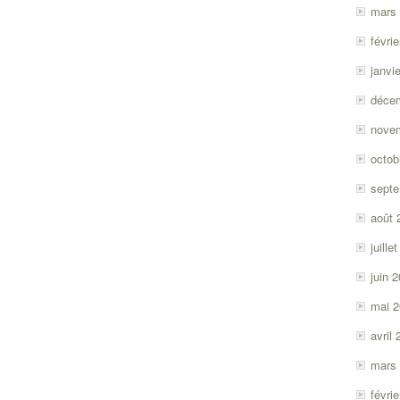
mars
févri
janvi
déce
nove
octob
sept
août 
juille
juin 
mai 
avril
mars
févri