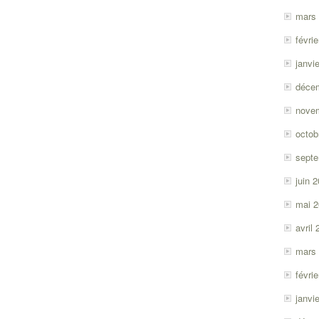
mars
févri
janvi
déce
nove
octob
sept
juin 
mai 
avril
mars
févri
janvi