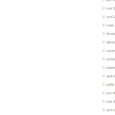
mai 
avril
mars
févri
déce
nove
octob
sept
août 
juille
juin 
mai 
avril