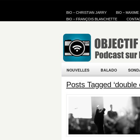
BIO – CHRISTIAN JARRY
BIO – MAXIME
BIO – FRANÇOIS BLANCHETTE
CONTA
NOUVELLES
BALADO
SOND
Posts Tagged ‘double e