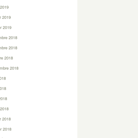
 2019
er 2019
er 2019
mbre 2018
mbre 2018
re 2018
embre 2018
2018
2018
 2018
 2018
er 2018
er 2018