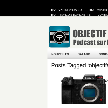
BIO – CHRISTIAN JARRY
BIO – MAXIME
BIO – FRANÇOIS BLANCHETTE
CONTA
NOUVELLES
BALADO
SOND
Posts Tagged ‘objecti