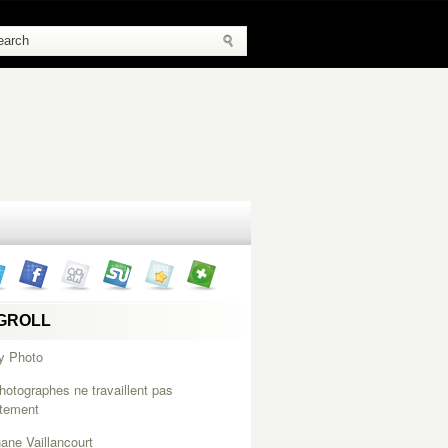
GROLL
y Photo
hotographes ne travaillent pas
itement
ane Vaillancourt