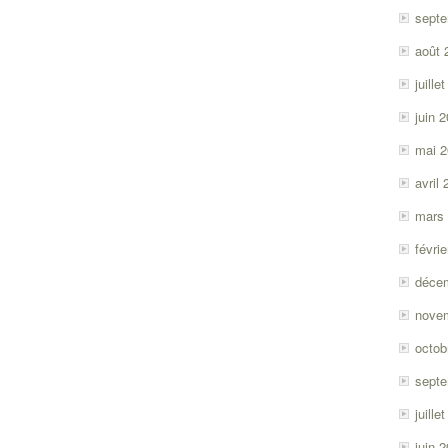
sept
août 
juille
juin 
mai 
avril
mars
févri
déce
nove
octob
sept
juille
juin 