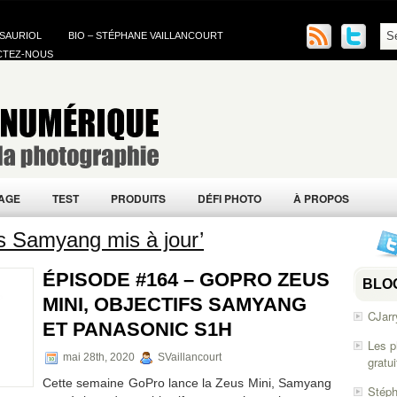
 SAURIOL
BIO – STÉPHANE VAILLANCOURT
CTEZ-NOUS
AGE
TEST
PRODUITS
DÉFI PHOTO
À PROPOS
fs Samyang mis à jour’
ÉPISODE #164 – GOPRO ZEUS
BLO
MINI, OBJECTIFS SAMYANG
CJarr
ET PANASONIC S1H
Les p
mai 28th, 2020
SVaillancourt
gratu
Cette semaine GoPro lance la Zeus Mini, Samyang
Stéph