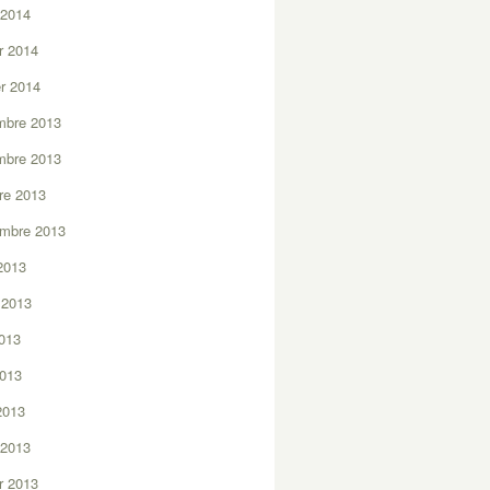
 2014
er 2014
er 2014
mbre 2013
mbre 2013
re 2013
embre 2013
2013
t 2013
2013
2013
 2013
 2013
er 2013