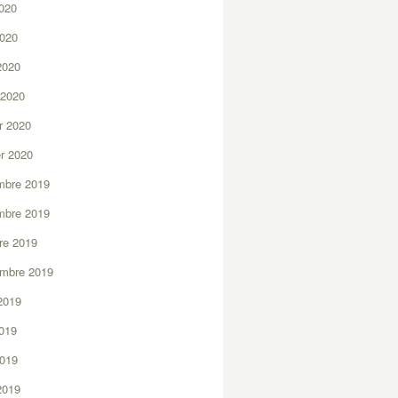
2020
2020
 2020
 2020
er 2020
er 2020
mbre 2019
mbre 2019
re 2019
embre 2019
2019
2019
2019
 2019