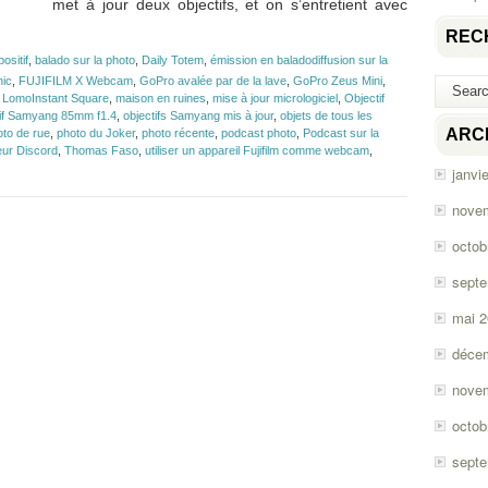
met à jour deux objectifs, et on s’entretient avec
REC
positif
,
balado sur la photo
,
Daily Totem
,
émission en baladodiffusion sur la
nic
,
FUJIFILM X Webcam
,
GoPro avalée par de la lave
,
GoPro Zeus Mini
,
,
LomoInstant Square
,
maison en ruines
,
mise à jour micrologiciel
,
Objectif
tif Samyang 85mm f1.4
,
objectifs Samyang mis à jour
,
objets de tous les
ARC
oto de rue
,
photo du Joker
,
photo récente
,
podcast photo
,
Podcast sur la
eur Discord
,
Thomas Faso
,
utiliser un appareil Fujifilm comme webcam
,
janvi
nove
octob
sept
mai 
déce
nove
octob
sept