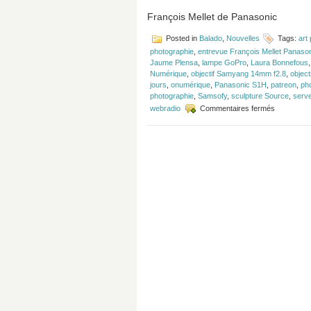
François Mellet de Panasonic
Posted in
Balado
,
Nouvelles
Tags:
art 
photographie
,
entrevue François Mellet Panaso
Jaume Plensa
,
lampe GoPro
,
Laura Bonnefous
Numérique
,
objectif Samyang 14mm f2.8
,
objec
jours
,
onumérique
,
Panasonic S1H
,
patreon
,
ph
photographie
,
Samsofy
,
sculpture Source
,
serv
sur
webradio
Commentaires fermés
Épisode
#164
–
GoPro
Zeus
Mini,
objectifs
Samyang
et
Panasonic
S1H