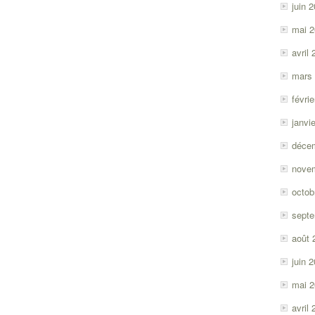
juin 
mai 
avril
mars
févri
janvi
déce
nove
octob
sept
août 
juin 
mai 
avril