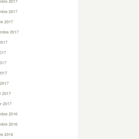
mbre 2017
mbre 2017
re 2017
embre 2017
2017
2017
2017
 2017
 2017
er 2017
er 2017
mbre 2016
mbre 2016
re 2016