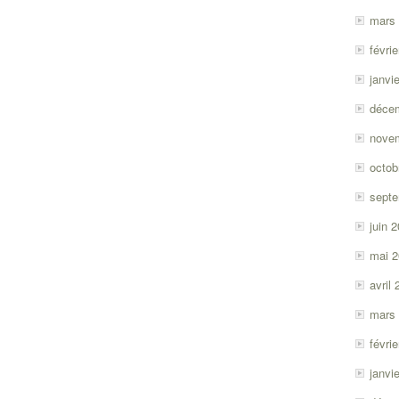
mars
févri
janvi
déce
nove
octob
sept
juin 
mai 
avril
mars
févri
janvi