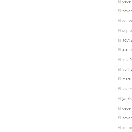
déce
nove
octob
sept
août 
juin 
mai 
avril
mars
févri
janvi
déce
nove
octob