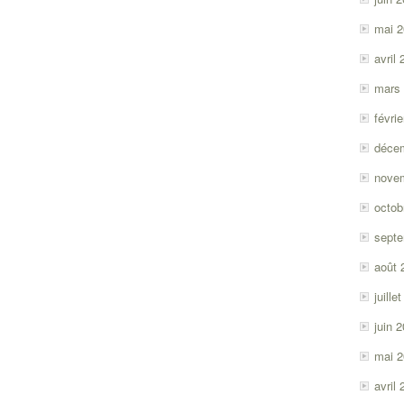
mai 
avril
mars
févri
déce
nove
octob
sept
août 
juille
juin 
mai 
avril