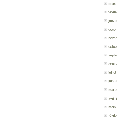
mars
févri
janvi
déce
nove
octob
sept
août 
juille
juin 
mai 
avril
mars
févri