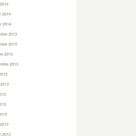
 2014
er 2014
er 2014
mbre 2013
mbre 2013
re 2013
embre 2013
2013
t 2013
2013
2013
 2013
 2013
er 2013