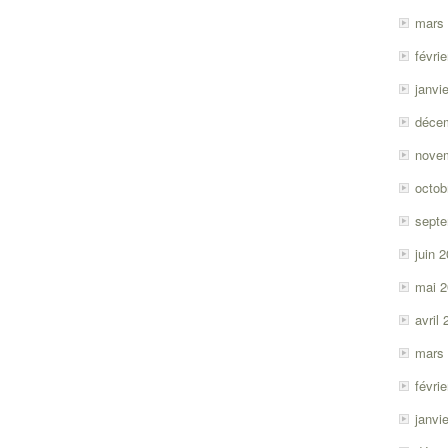
mars
févri
janvi
déce
nove
octob
sept
juin 
mai 
avril
mars
févri
janvi