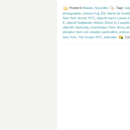
Posted in
Balado
,
Nouvelles
Tags:
bal
photographie
,
entreve Fuji
,
Éric Martel de Geek
New York Vessel
,
NYC
,
objectif macro Laowa 
E
,
objectif Voigtlander Nokton 50mm f1.2 asphé
objectifs Samyang
,
onumérique
,
Paris Verra
,
ph
plongeur dans une situation particulière
,
podcas
New York
,
The Oculus NYC
,
webradio
Com