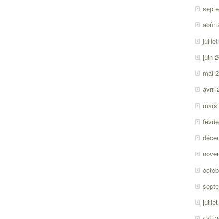
sept
août 
juille
juin 
mai 
avril
mars
févri
déce
nove
octob
sept
juille
juin 