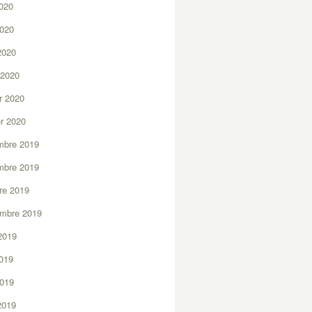
2020
2020
 2020
 2020
er 2020
er 2020
mbre 2019
mbre 2019
re 2019
embre 2019
2019
2019
2019
 2019