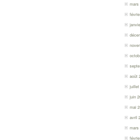
mars
févri
janvi
déce
nove
octob
sept
août 
juille
juin 
mai 
avril
mars
févri