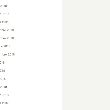
 2019
er 2019
er 2019
mbre 2018
mbre 2018
re 2018
embre 2018
2018
2018
 2018
 2018
er 2018
er 2018