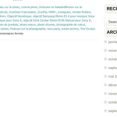
ado sur la photo
,
contrat photo
,
émission en baladodiffusion sur la
REC
bécois
,
GunDam Fascination
,
GunPla
,
HDR+
,
instagram
,
Jordan Robins
,
24mm
,
Objectif Numérique
,
objectif Samyang 85mm f/1.4 pour monture Sony
rique pour Sony E
,
objectif Zenit Zenitar 50mm f0.95 Manuel pour Sony E
,
oto de produits
,
photo macro
,
photo récente
,
photographie de calcul
,
t photo
,
Podcast sur la photographie
,
rave party
,
soirée techno
,
The Oculus
ARC
sur
mentaires fermés
Épisode
janvi
#140
–
Photographie
nove
de
calcul
octob
sept
mai 
déce
nove
octob
sept