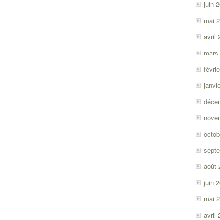
juin 
mai 
avril
mars
févri
janvi
déce
nove
octob
sept
août 
juin 
mai 
avril