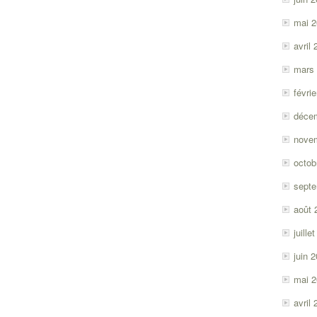
mai 
avril
mars
févri
déce
nove
octob
sept
août 
juille
juin 
mai 
avril