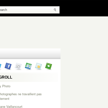
GROLL
y Photo
hotographes ne travaillent pas
itement
ane Vaillancourt