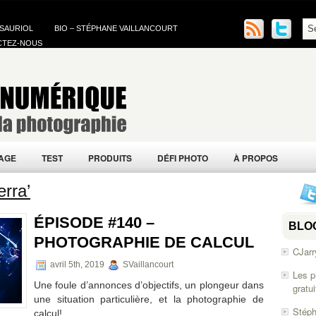
 SAURIOL
BIO – STÉPHANE VAILLANCOURT
CTEZ-NOUS
AGE
TEST
PRODUITS
DÉFI PHOTO
À PROPOS
erra’
ÉPISODE #140 –
BLO
PHOTOGRAPHIE DE CALCUL
CJarr
avril 5th, 2019
SVaillancourt
Les p
Une foule d’annonces d’objectifs, un plongeur dans
gratu
une situation particulière, et la photographie de
Stéph
calcul!