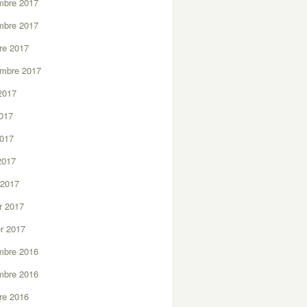
mbre 2017
mbre 2017
re 2017
embre 2017
2017
2017
2017
 2017
 2017
er 2017
er 2017
mbre 2016
mbre 2016
re 2016