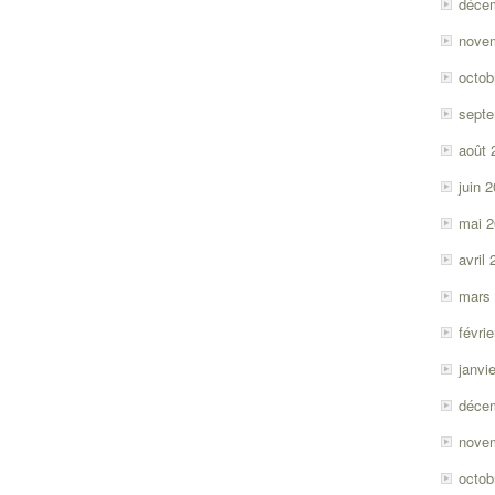
déce
nove
octob
sept
août 
juin 
mai 
avril
mars
févri
janvi
déce
nove
octob