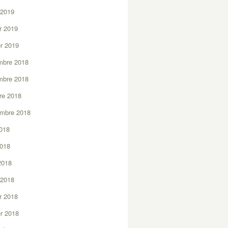
 2019
er 2019
er 2019
mbre 2018
mbre 2018
re 2018
embre 2018
2018
2018
 2018
 2018
er 2018
er 2018