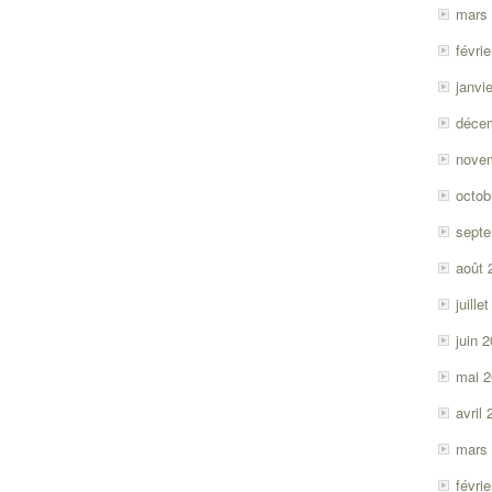
mars
févri
janvi
déce
nove
octob
sept
août 
juille
juin 
mai 
avril
mars
févri