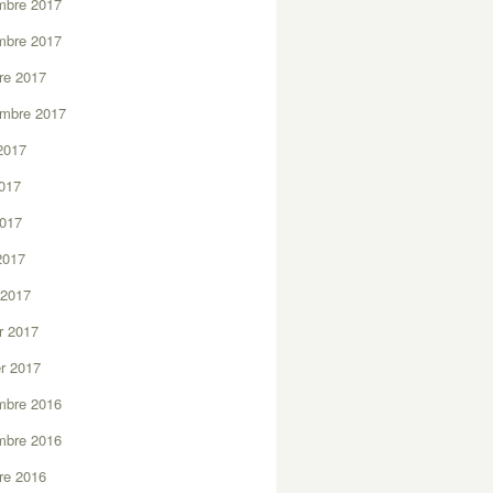
mbre 2017
mbre 2017
re 2017
embre 2017
2017
2017
2017
 2017
 2017
er 2017
er 2017
mbre 2016
mbre 2016
re 2016