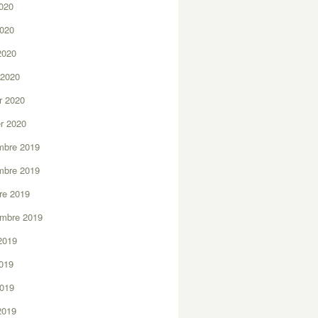
2020
2020
 2020
 2020
er 2020
er 2020
mbre 2019
mbre 2019
re 2019
embre 2019
2019
2019
2019
 2019