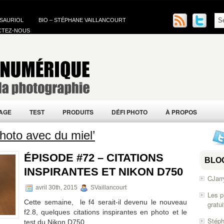
 SAURIOL
BIO – STÉPHANE VAILLANCOURT
CTEZ-NOUS
AGE
TEST
PRODUITS
DÉFI PHOTO
À PROPOS
hoto avec du miel’
ÉPISODE #72 – CITATIONS
BLO
INSPIRANTES ET NIKON D750
CJarr
avril 30th, 2015
SVaillancourt
Les p
Cette semaine, le f4 serait-il devenu le nouveau
gratu
f2.8, quelques citations inspirantes en photo et le
Stéph
test du Nikon D750.