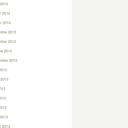
 2014
er 2014
er 2014
mbre 2013
mbre 2013
re 2013
embre 2013
2013
t 2013
2013
2013
 2013
 2013
er 2013