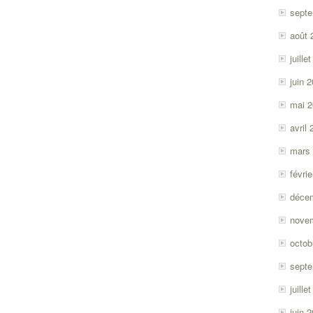
sept
août 
juille
juin 
mai 
avril
mars
févri
déce
nove
octob
sept
juille
juin 