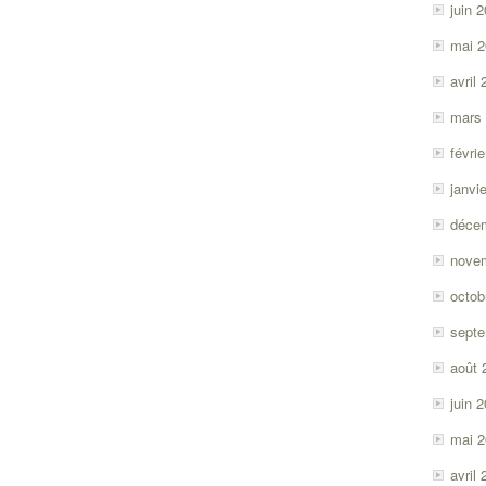
juin 
mai 
avril
mars
févri
janvi
déce
nove
octob
sept
août 
juin 
mai 
avril