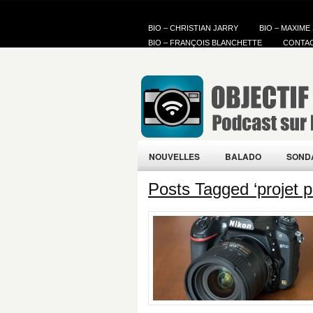
BIO – CHRISTIAN JARRY
BIO – MAXIME
BIO – FRANÇOIS BLANCHETTE
CONTA
NOUVELLES
BALADO
SOND
Posts Tagged ‘projet p