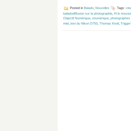
Posted in
Balado
,
Nouvelles
Tags:
cit
baladodiffusion sur la photographie
,
f4 le nouvea
Objectif Numérique
,
onumérique
,
photographes 
miel
,
test du Nikon D750
,
Thomas Knoll
,
Trigge