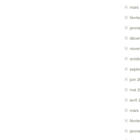
mars
févri
janvi
déce
nove
octob
sept
juin 
mai 
avril
mars
févri
janvi