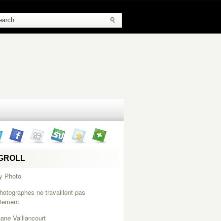
GROLL
y Photo
hotographes ne travaillent pas
itement
ane Vaillancourt