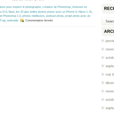
ations pour inspirer le photographe
,
créateur de Photoshop
,
émission en
REC
u f2.8
,
flash
,
les 20 plus belles photos prises avec un iPhone 6
,
Nikon 1 J5
,
et Photoshop 1.0
,
photos mielleuses
,
podcast photo
,
projet photo avec du
sur
rTrap
,
webradio
Commentaires fermés
Épisode
#72
ARC
–
Citations
janvi
inspirantes
et
Nikon
nove
D750
octob
sept
mai 
déce
nove
octob
sept