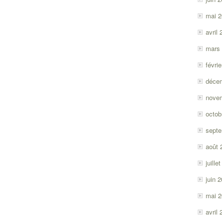
mai 
avril
mars
févri
déce
nove
octob
sept
août 
juille
juin 
mai 
avril