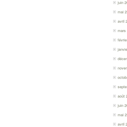
juin 
mai 
avril
mars
févri
janvi
déce
nove
octob
sept
août 
juin 
mai 
avril