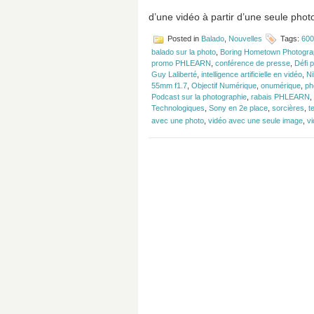
d’une vidéo à partir d’une seule photo
Posted in
Balado
,
Nouvelles
Tags:
600
balado sur la photo
,
Boring Hometown Photogra
promo PHLEARN
,
conférence de presse
,
Défi 
Guy Laliberté
,
intelligence artificielle en vidéo
,
Ni
55mm f1.7
,
Objectif Numérique
,
onumérique
,
ph
Podcast sur la photographie
,
rabais PHLEARN
,
Technologiques
,
Sony en 2e place
,
sorcières
,
t
avec une photo
,
vidéo avec une seule image
,
v