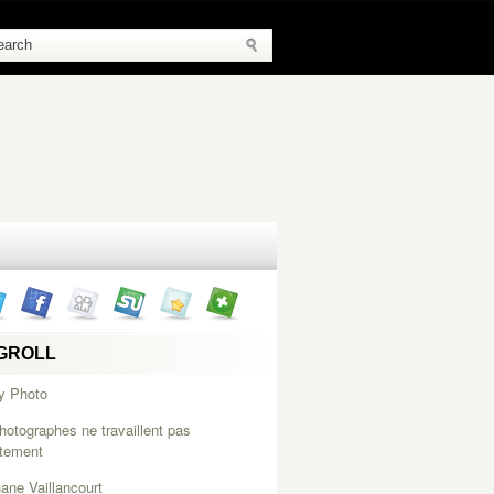
GROLL
y Photo
hotographes ne travaillent pas
itement
ane Vaillancourt