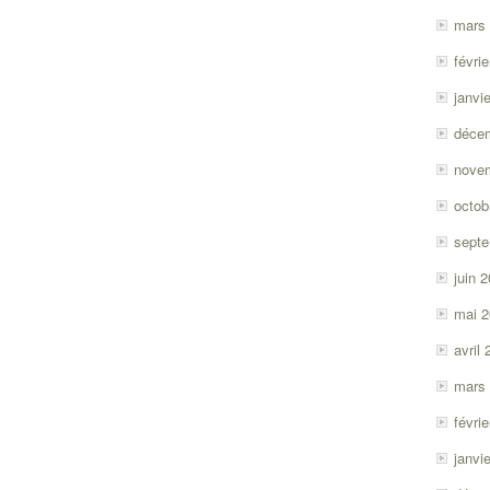
mars
févri
janvi
déce
nove
octob
sept
juin 
mai 
avril
mars
févri
janvi