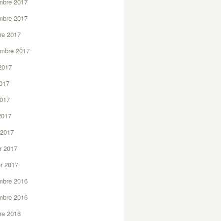
mbre 2017
mbre 2017
re 2017
embre 2017
2017
2017
2017
 2017
 2017
er 2017
er 2017
mbre 2016
mbre 2016
re 2016