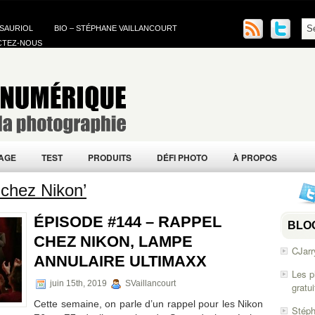
 SAURIOL
BIO – STÉPHANE VAILLANCOURT
CTEZ-NOUS
AGE
TEST
PRODUITS
DÉFI PHOTO
À PROPOS
chez Nikon’
ÉPISODE #144 – RAPPEL
BLO
CHEZ NIKON, LAMPE
CJarr
ANNULAIRE ULTIMAXX
Les p
juin 15th, 2019
SVaillancourt
gratu
Cette semaine, on parle d’un rappel pour les Nikon
Stéph