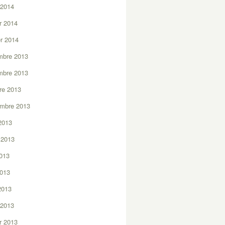
 2014
er 2014
er 2014
mbre 2013
mbre 2013
re 2013
embre 2013
2013
t 2013
2013
2013
 2013
 2013
er 2013