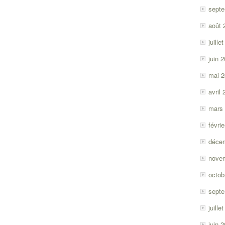
sept
août 
juille
juin 
mai 
avril
mars
févri
déce
nove
octob
sept
juille
juin 