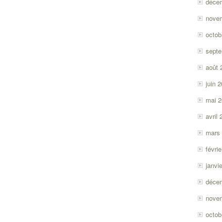
déce
nove
octob
sept
août 
juin 
mai 
avril
mars
févri
janvi
déce
nove
octob