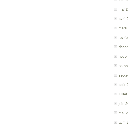
mai 
avril
mars
févri
déce
nove
octob
sept
août 
juille
juin 
mai 
avril