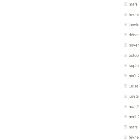
mars
févri
janvi
déce
nove
octob
sept
août 
juille
juin 
mai 
avril
mars
févri