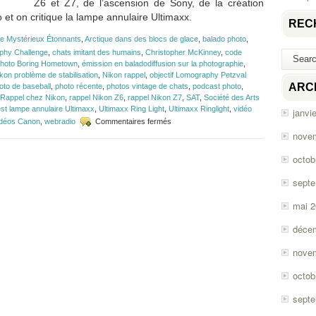
Z6 et Z7, de l’ascension de Sony, de la création
 et on critique la lampe annulaire Ultimaxx.
REC
e Mystérieux Étonnants
,
Arctique dans des blocs de glace
,
balado photo
,
phy Challenge
,
chats imitant des humains
,
Christopher McKinney
,
code
photo Boring Hometown
,
émission en baladodiffusion sur la photographie
,
kon problème de stabilisation
,
Nikon rappel
,
objectif Lomography Petzval
ARC
oto de baseball
,
photo récente
,
photos vintage de chats
,
podcast photo
,
Rappel chez Nikon
,
rappel Nikon Z6
,
rappel Nikon Z7
,
SAT
,
Société des Arts
est lampe annulaire Ultimaxx
,
Ultimaxx Ring Light
,
Ultimaxx Ringlight
,
vidéo
janvi
sur
idéos Canon
,
webradio
Commentaires fermés
Épisode
nove
#144
–
octob
Rappel
chez
sept
Nikon,
lampe
mai 
annulaire
Ultimaxx
déce
nove
octob
sept