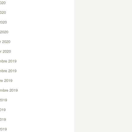
2020
2020
 2020
 2020
er 2020
er 2020
mbre 2019
mbre 2019
re 2019
embre 2019
2019
2019
2019
 2019