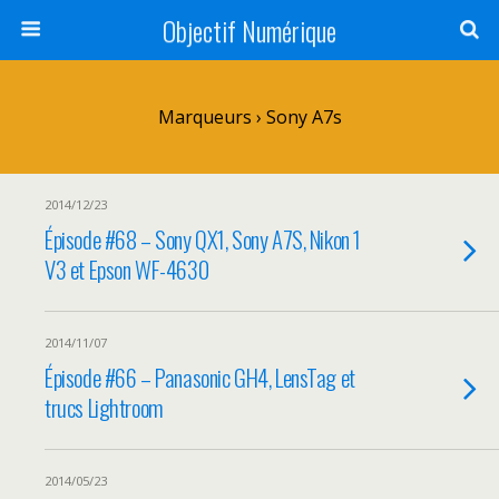
Objectif Numérique
Marqueurs › Sony A7s
2014/12/23
Épisode #68 – Sony QX1, Sony A7S, Nikon 1
V3 et Epson WF-4630
2014/11/07
Épisode #66 – Panasonic GH4, LensTag et
trucs Lightroom
2014/05/23