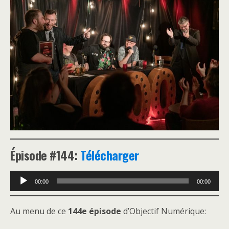
Épisode #144:
Télécharger
Lecteur
00:00
00:00
audio
Au menu de ce
144e épisode
d’Objectif Numérique: