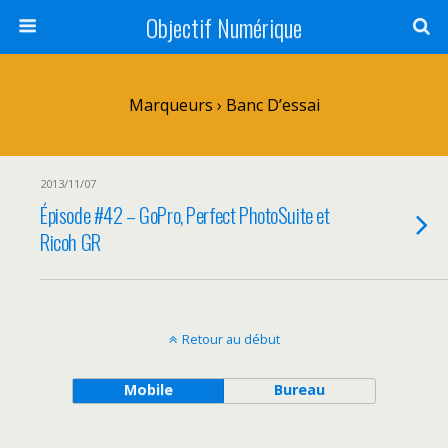
Objectif Numérique
Marqueurs › Banc D’essai
2013/11/07
Épisode #42 – GoPro, Perfect PhotoSuite et
Ricoh GR
Retour au début
Mobile
Bureau