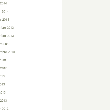
 2014
er 2014
er 2014
mbre 2013
mbre 2013
re 2013
embre 2013
2013
t 2013
2013
2013
 2013
 2013
er 2013