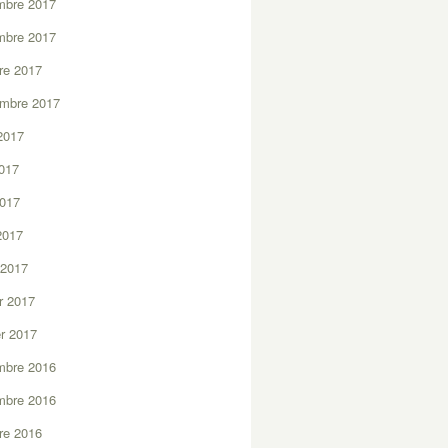
mbre 2017
mbre 2017
re 2017
embre 2017
2017
2017
2017
 2017
 2017
er 2017
er 2017
mbre 2016
mbre 2016
re 2016