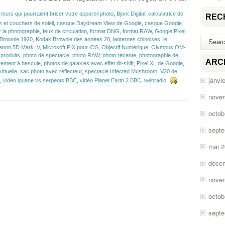
rreurs qui pourraient briser votre appareil photo
,
Bjork Digital
,
calculatrice de
REC
s et couchers de soleil
,
casque Daydream View de Google
,
casque Google
r la photographie
,
feux de circulation
,
format DNG
,
format RAW
,
Google Pixel
Brownie 1920
,
Kodak Brownie des années 20
,
lanternes chinoises
,
le
anon 5D Mark IV
,
Microsoft PIX pour iOS
,
Objectif Numérique
,
Olympus OM-
 produits
,
photo de spectacle
,
photo RAW
,
photo récente
,
photographie de
ARC
trement à bascule
,
photos de galaxies avec effet tilt-shift
,
Pixel XL de Google
,
virtuelle
,
sac photo avec réflecteur
,
spectacle Infected Mushroom
,
V20 de
janvi
,
vidéo iguane vs serpents BBC
,
vidéo Planet Earth 2 BBC
,
webradio
nove
octob
sept
mai 
déce
nove
octob
sept