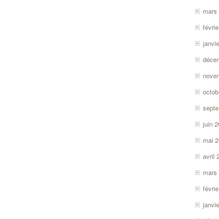
mars
févri
janvi
déce
nove
octob
sept
juin 
mai 
avril
mars
févri
janvi