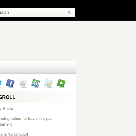
GROLL
y Photo
hotographes ne travaillent pas
itement
ane Vaillancourt