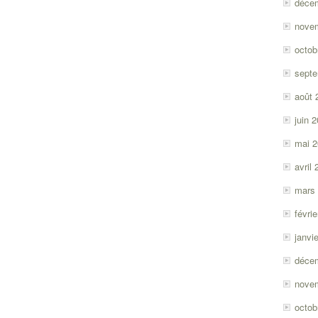
déce
nove
octob
sept
août 
juin 
mai 
avril
mars
févri
janvi
déce
nove
octob