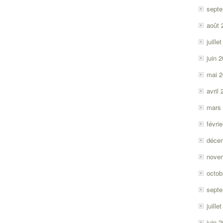
sept
août 
juille
juin 
mai 
avril
mars
févri
déce
nove
octob
sept
juille
juin 