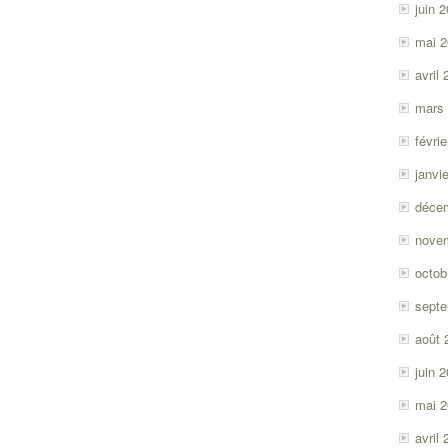
juin 
mai 
avril
mars
févri
janvi
déce
nove
octob
sept
août 
juin 
mai 
avril