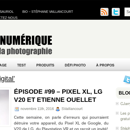
 SAURIOL
BIO – STÉPHANE VAILLANCOURT
CTEZ-NOUS
AGE
TEST
PRODUITS
DÉFI PHOTO
À PROPOS
ital’
ÉPISODE #99 – PIXEL XL, LG
BLO
V20 ET ETIENNE OUELLET
CJarr
novembre 11th, 2016
SVaillancourt
Les p
Cette semaine, on parle d’erreurs qui pourraient
gratu
détruire votre appareil, du Pixel XL de Google, du
Stéph
V20 de LG, du Playstation VR et on reçoit un invité!