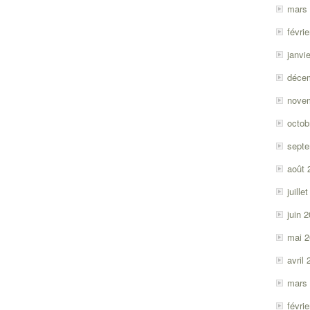
mars
févri
janvi
déce
nove
octob
sept
août 
juille
juin 
mai 
avril
mars
févri