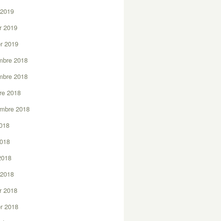
 2019
er 2019
er 2019
mbre 2018
mbre 2018
re 2018
embre 2018
2018
2018
 2018
 2018
er 2018
er 2018