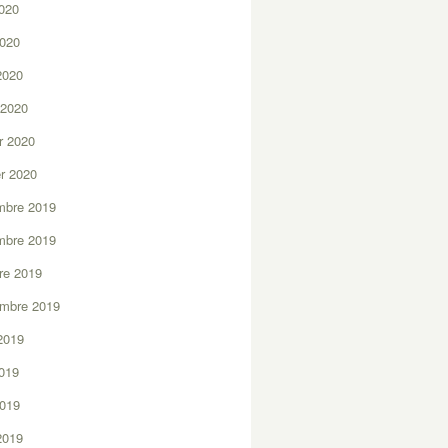
2020
2020
 2020
 2020
er 2020
er 2020
mbre 2019
mbre 2019
re 2019
embre 2019
2019
2019
2019
 2019