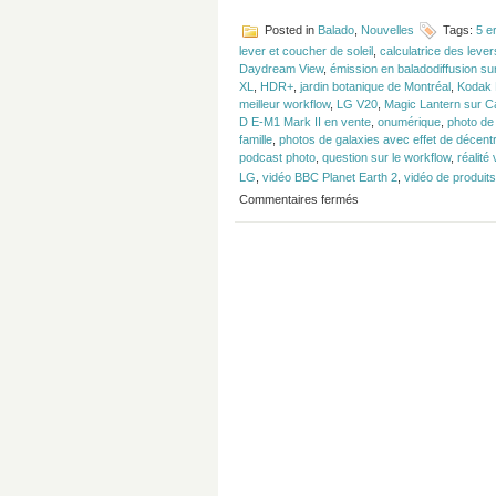
Posted in
Balado
,
Nouvelles
Tags:
5 e
lever et coucher de soleil
,
calculatrice des lever
Daydream View
,
émission en baladodiffusion su
XL
,
HDR+
,
jardin botanique de Montréal
,
Kodak 
meilleur workflow
,
LG V20
,
Magic Lantern sur C
D E-M1 Mark II en vente
,
onumérique
,
photo de
famille
,
photos de galaxies avec effet de décen
podcast photo
,
question sur le workflow
,
réalité 
LG
,
vidéo BBC Planet Earth 2
,
vidéo de produits
sur
Commentaires fermés
Épisode
#99
–
Pixel
XL,
LG
V20
et
Etienne
Ouellet