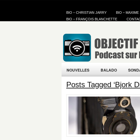
BIO – CHRISTIAN JARRY
BIO – MAXIME
BIO – FRANÇOIS BLANCHETTE
CONTA
NOUVELLES
BALADO
SOND
Posts Tagged ‘Bjork Dig