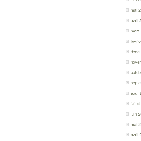
mai 
avril
mars
févri
déce
nove
octob
sept
août 
juille
juin 
mai 
avril