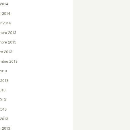
 2014
er 2014
er 2014
mbre 2013
mbre 2013
re 2013
embre 2013
2013
t 2013
2013
2013
 2013
 2013
er 2013