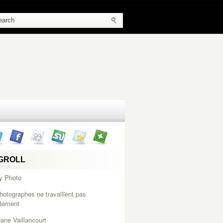
GROLL
y Photo
hotographes ne travaillent pas
itement
ane Vaillancourt