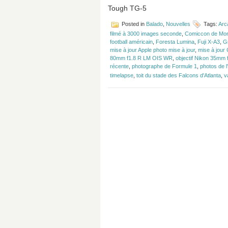
Tough TG-5
Posted in
Balado
,
Nouvelles
Tags:
Arc
filmé à 3000 images seconde
,
Comiccon de Mon
football américain
,
Foresta Lumina
,
Fuji X-A3
,
G
mise à jour Apple photo mise à jour
,
mise à jour
80mm f1.8 R LM OIS WR
,
objectif Nikon 35mm 
récente
,
photographe de Formule 1
,
photos de l
timelapse
,
toit du stade des Falcons d'Atlanta
,
v