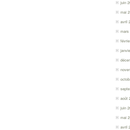
juin 
mai 
avril
mars
févri
janvi
déce
nove
octob
sept
août 
juin 
mai 
avril