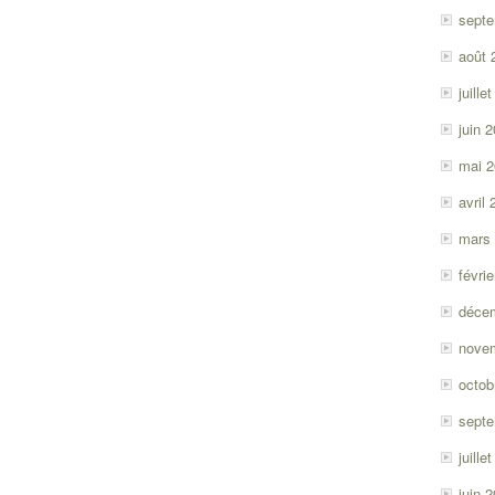
sept
août 
juille
juin 
mai 
avril
mars
févri
déce
nove
octob
sept
juille
juin 