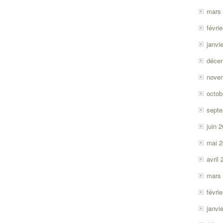
mars
févri
janvi
déce
nove
octob
sept
juin 
mai 
avril
mars
févri
janvi