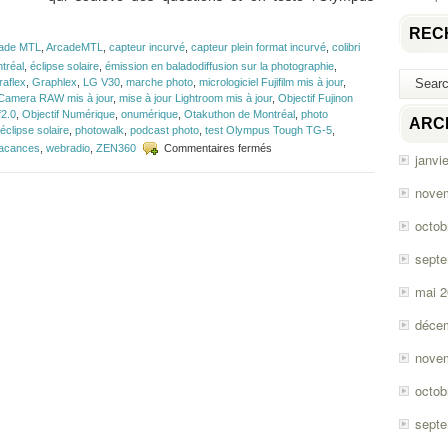
REC
ade MTL
,
ArcadeMTL
,
capteur incurvé
,
capteur plein format incurvé
,
colibri
tréal
,
éclipse solaire
,
émission en baladodiffusion sur la photographie
,
raflex
,
Graphlex
,
LG V30
,
marche photo
,
micrologiciel Fujifilm mis à jour
,
 Camera RAW mis à jour
,
mise à jour Lightroom mis à jour
,
Objectif Fujinon
f2.0
,
Objectif Numérique
,
onumérique
,
Otakuthon de Montréal
,
photo
ARC
'éclipse solaire
,
photowalk
,
podcast photo
,
test Olympus Tough TG-5
,
sur
acances
,
webradio
,
ZEN360
Commentaires fermés
janvi
Épisode
#112
nove
–
LG
octob
V30
et
sept
Olympus
Tough
mai 
TG-
5
déce
nove
octob
sept