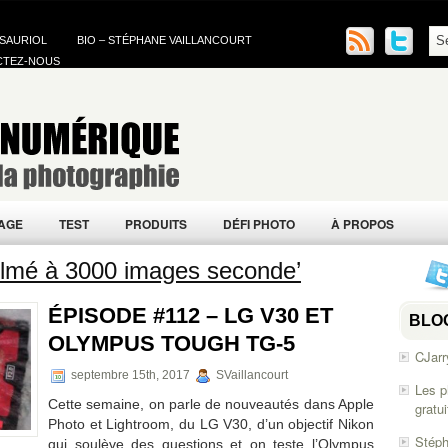
 SAURIOL
BIO – STÉPHANE VAILLANCOURT
CTEZ-NOUS
AGE
TEST
PRODUITS
DÉFI PHOTO
À PROPOS
 filmé à 3000 images seconde’
ÉPISODE #112 – LG V30 ET
BLO
OLYMPUS TOUGH TG-5
CJarr
septembre 15th, 2017
SVaillancourt
Les p
Cette semaine, on parle de nouveautés dans Apple
gratu
Photo et Lightroom, du LG V30, d’un objectif Nikon
Stéph
qui soulève des questions et on teste l’Olympus