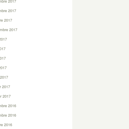
mbre 2017
mbre 2017
re 2017
embre 2017
2017
2017
2017
 2017
 2017
er 2017
er 2017
mbre 2016
mbre 2016
re 2016