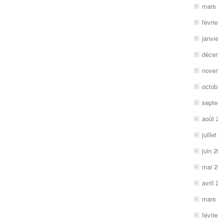
mars
févri
janvi
déce
nove
octob
sept
août 
juille
juin 
mai 
avril
mars
févri