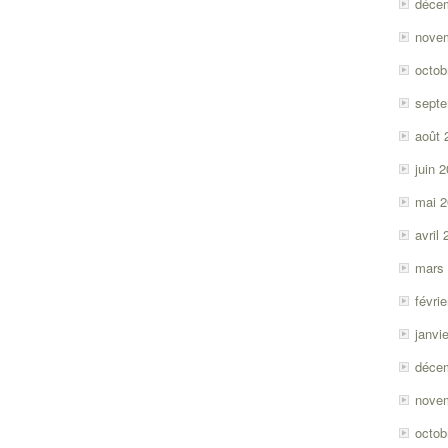
déce
nove
octob
sept
août 
juin 
mai 
avril
mars
févri
janvi
déce
nove
octob