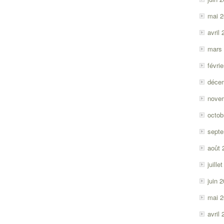
mai 
avril
mars
févri
déce
nove
octob
sept
août 
juille
juin 
mai 
avril