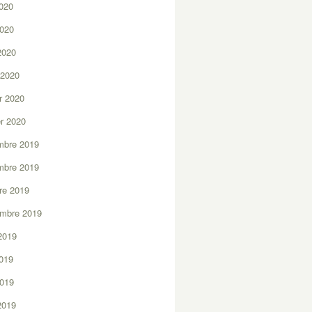
2020
2020
 2020
 2020
er 2020
er 2020
mbre 2019
mbre 2019
re 2019
embre 2019
2019
2019
2019
 2019