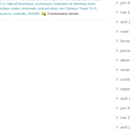
juin 
f2.0
,
Objectif Numérique
,
onumérique
,
Otakuthon de Montréal
,
photo
'éclipse solaire
,
photowalk
,
podcast photo
,
test Olympus Tough TG-5
,
mai 
sur
acances
,
webradio
,
ZEN360
Commentaires fermés
Épisode
avril
#112
–
mars
LG
V30
févri
et
Olympus
janvi
Tough
TG-
déce
5
nove
octob
sept
août 
juin 
mai 
avril