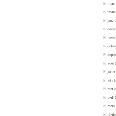
mars
févri
janvi
déce
nove
octob
sept
août 
juille
juin 
mai 
avril
mars
févri