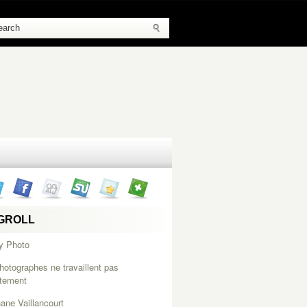
GROLL
y Photo
hotographes ne travaillent pas
itement
ane Vaillancourt