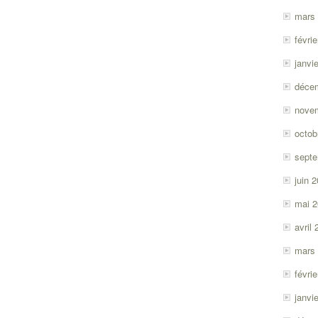
mars
févri
janvi
déce
nove
octob
sept
juin 
mai 
avril
mars
févri
janvi