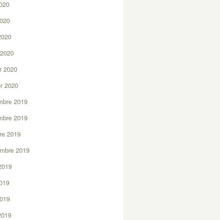
2020
2020
 2020
 2020
er 2020
er 2020
mbre 2019
mbre 2019
re 2019
embre 2019
2019
2019
2019
 2019