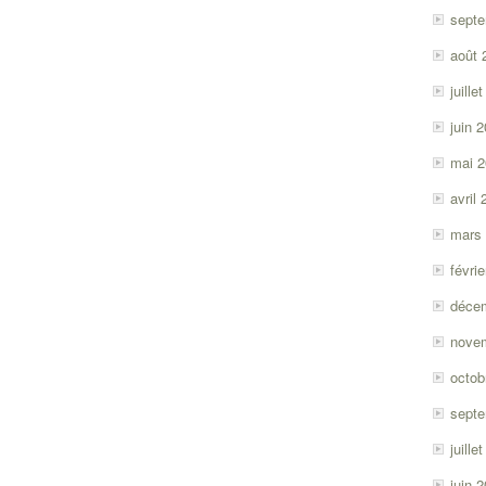
sept
août 
juille
juin 
mai 
avril
mars
févri
déce
nove
octob
sept
juille
juin 