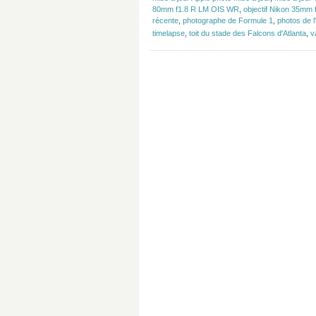
80mm f1.8 R LM OIS WR
,
objectif Nikon 35mm 
récente
,
photographe de Formule 1
,
photos de l
timelapse
,
toit du stade des Falcons d'Atlanta
,
v