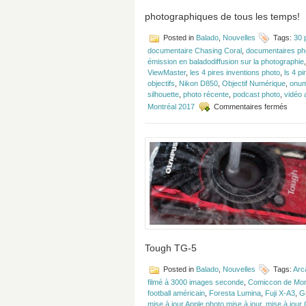
photographiques de tous les temps!
Posted in
Balado
,
Nouvelles
Tags:
30 
documentaire Chasing Coral
,
documentaires ph
émission en baladodiffusion sur la photographie
ViewMaster
,
les 4 pires inventions photo
,
ls 4 p
objectifs
,
Nikon D850
,
Objectif Numérique
,
onum
silhouette
,
photo récente
,
podcast photo
,
vidéo a
sur
Montréal 2017
Commentaires fermés
Épiso
#113
–
Nikon
D850
Fuji
X-
A3
et
4
pires
inven
Tough TG-5
photo
Posted in
Balado
,
Nouvelles
Tags:
Arc
filmé à 3000 images seconde
,
Comiccon de Mon
football américain
,
Foresta Lumina
,
Fuji X-A3
,
G
mise à jour Apple photo mise à jour
,
mise à jour