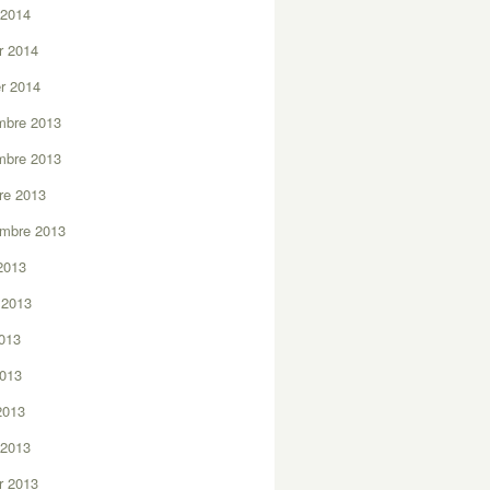
 2014
er 2014
er 2014
mbre 2013
mbre 2013
re 2013
embre 2013
2013
t 2013
2013
2013
 2013
 2013
er 2013