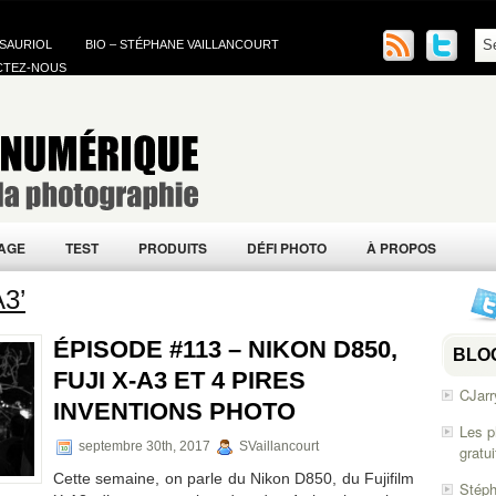
 SAURIOL
BIO – STÉPHANE VAILLANCOURT
CTEZ-NOUS
AGE
TEST
PRODUITS
DÉFI PHOTO
À PROPOS
A3’
ÉPISODE #113 – NIKON D850,
BLO
FUJI X-A3 ET 4 PIRES
CJarr
INVENTIONS PHOTO
Les p
septembre 30th, 2017
SVaillancourt
gratu
Cette semaine, on parle du Nikon D850, du Fujifilm
Stéph