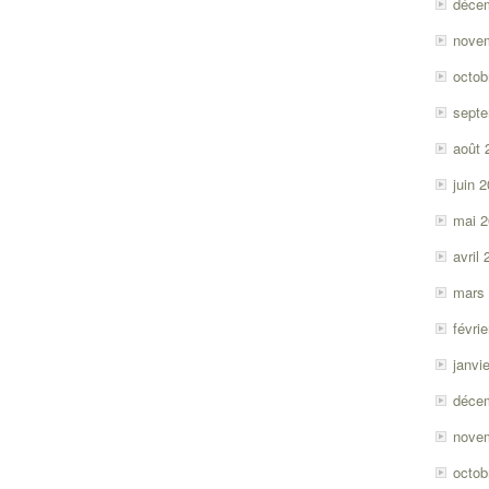
déce
nove
octob
sept
août 
juin 
mai 
avril
mars
févri
janvi
déce
nove
octob