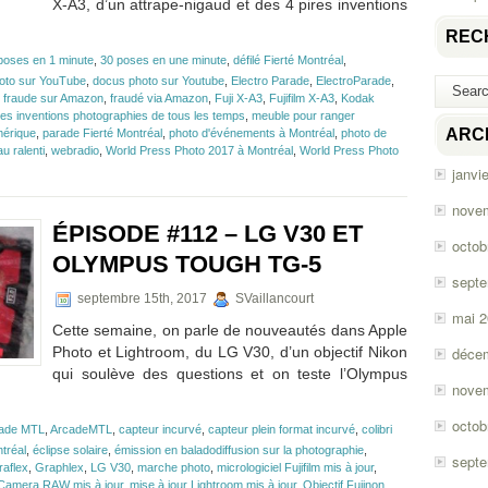
X-A3, d’un attrape-nigaud et des 4 pires inventions
REC
poses en 1 minute
,
30 poses en une minute
,
défilé Fierté Montréal
,
oto sur YouTube
,
docus photo sur Youtube
,
Electro Parade
,
ElectroParade
,
,
fraude sur Amazon
,
fraudé via Amazon
,
Fuji X-A3
,
Fujifilm X-A3
,
Kodak
ires inventions photographies de tous les temps
,
meuble pour ranger
ARC
érique
,
parade Fierté Montréal
,
photo d'événements à Montréal
,
photo de
u ralenti
,
webradio
,
World Press Photo 2017 à Montréal
,
World Press Photo
janvi
de
nove
ÉPISODE #112 – LG V30 ET
octob
,
OLYMPUS TOUGH TG-5
sept
septembre 15th, 2017
SVaillancourt
mai 
Cette semaine, on parle de nouveautés dans Apple
Photo et Lightroom, du LG V30, d’un objectif Nikon
déce
qui soulève des questions et on teste l’Olympus
tions
nove
octob
ade MTL
,
ArcadeMTL
,
capteur incurvé
,
capteur plein format incurvé
,
colibri
tréal
,
éclipse solaire
,
émission en baladodiffusion sur la photographie
,
sept
raflex
,
Graphlex
,
LG V30
,
marche photo
,
micrologiciel Fujifilm mis à jour
,
 Camera RAW mis à jour
,
mise à jour Lightroom mis à jour
,
Objectif Fujinon