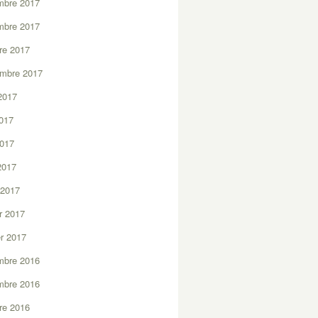
mbre 2017
mbre 2017
re 2017
embre 2017
2017
2017
2017
 2017
 2017
er 2017
er 2017
mbre 2016
mbre 2016
re 2016