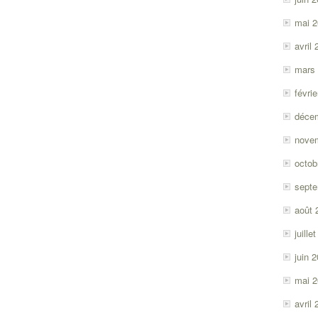
mai 
avril
mars
févri
déce
nove
octob
sept
août 
juille
juin 
mai 
avril