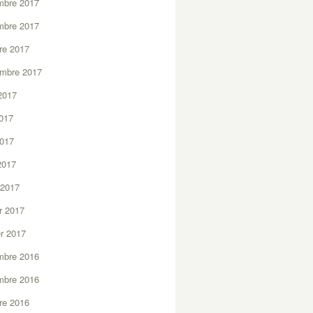
mbre 2017
mbre 2017
re 2017
embre 2017
2017
2017
2017
 2017
 2017
er 2017
er 2017
mbre 2016
mbre 2016
re 2016