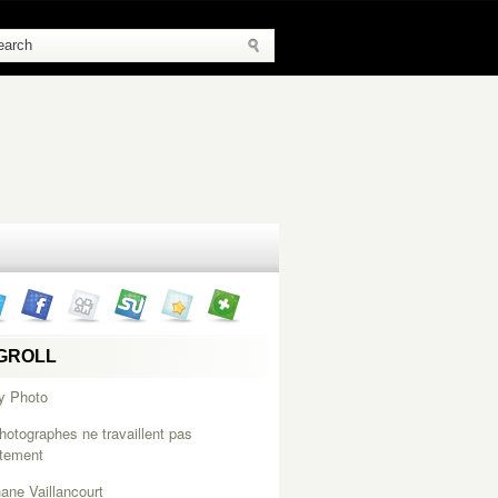
GROLL
y Photo
hotographes ne travaillent pas
itement
ane Vaillancourt