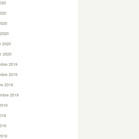
2020
2020
 2020
 2020
er 2020
er 2020
mbre 2019
mbre 2019
re 2019
embre 2019
2019
2019
2019
 2019