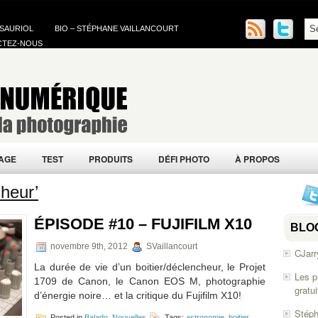
 SAURIOL
BIO – STÉPHANE VAILLANCOURT
CTEZ-NOUS
AGE
TEST
PRODUITS
DÉFI PHOTO
À PROPOS
heur’
ÉPISODE #10 – FUJIFILM X10
BLO
novembre 9th, 2012
SVaillancourt
CJarr
La durée de vie d’un boitier/déclencheur, le Projet
Les p
1709 de Canon, le Canon EOS M, photographie
gratu
d’énergie noire… et la critique du Fujifilm X10!
Stéph
Posted in
Balado
,
Nouvelles
Tags:
astronomie
,
boitier
,