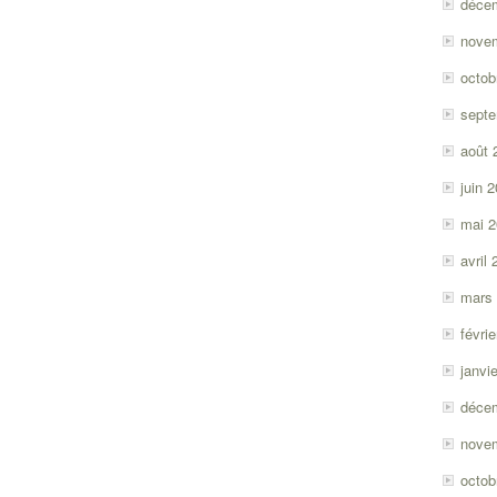
déce
nove
octob
sept
août 
juin 
mai 
avril
mars
févri
janvi
déce
nove
octob