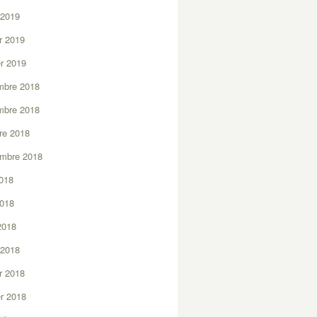
 2019
er 2019
er 2019
mbre 2018
mbre 2018
re 2018
embre 2018
2018
2018
 2018
 2018
er 2018
er 2018