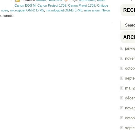
Canon EOS M
,
Canon Project 1709
,
Canon Projet 1709
,
Critique
REC
 noire
,
microgiciel OM-D E-M5
,
micrologiciel OM-D E-M5
,
mise à jour
,
Nikon
sur
s fermés
Épisode
#10
–
Fujifilm
ARC
X10
janvi
nove
octob
sept
mai 
déce
nove
octob
sept