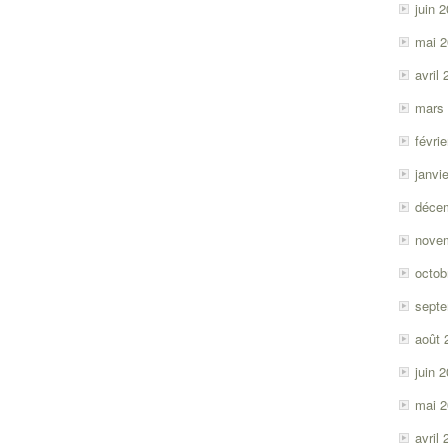
juin 
mai 
avril
mars
févri
janvi
déce
nove
octob
sept
août 
juin 
mai 
avril