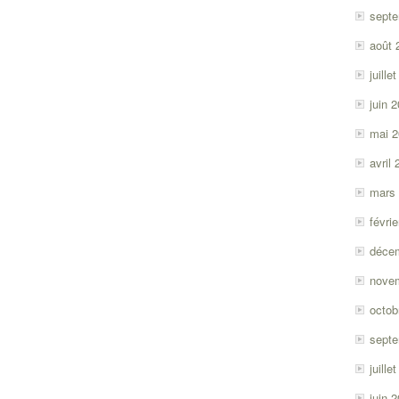
sept
août 
juille
juin 
mai 
avril
mars
févri
déce
nove
octob
sept
juille
juin 