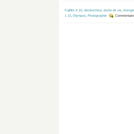
Fujifilm X-10
,
déclencheur
,
durée de vie
,
énergie
1 J2
,
Olympus
,
Photographie
Commentaire