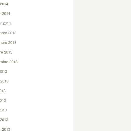
 2014
er 2014
er 2014
mbre 2013
mbre 2013
re 2013
embre 2013
2013
t 2013
2013
2013
 2013
 2013
er 2013