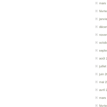
mars
févri
janvi
déce
nove
octob
sept
août 
juille
juin 
mai 
avril
mars
févri