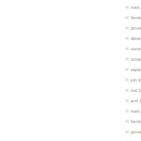
mars
févri
janvi
déce
nove
octob
sept
juin 
mai 
avril
mars
févri
janvi