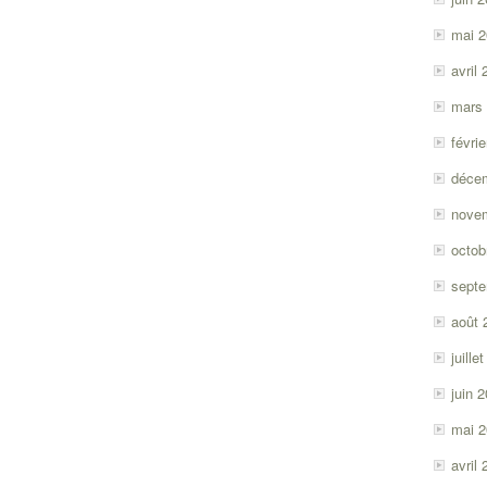
mai 
avril
mars
févri
déce
nove
octob
sept
août 
juille
juin 
mai 
avril