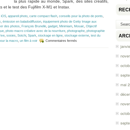
la plus rapide au monde, Spark, des sites créatifs,
s et le test des Fujifilm X-M1 et Instax.
REC
 iOS
,
appareil photo
,
carte compact flash
,
conseils pour la photo de ponts
,
x
,
émission en baladodiffusion
,
équipement photo de Getty Image aux
ser des photos
,
François Brunelle
,
gadget
,
Minimiam
,
Mosaic
,
Objectif
que
,
photo macro créative avec de la nourriture
,
photographe
,
photographie
ARC
ive
,
sosies
,
Sotchi
,
Spark
,
stockage en ligne
,
stockage externe
,
test du
sur
pour la macro
,
un film à voir
Commentaires fermés
Épisode
janvi
#48
–
nove
Stockage
en
octob
ligne
et
sept
photo
de
mai 
ponts
déce
nove
octob
sept