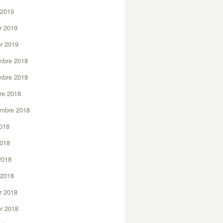
 2019
er 2019
er 2019
mbre 2018
mbre 2018
re 2018
embre 2018
2018
2018
 2018
 2018
er 2018
er 2018