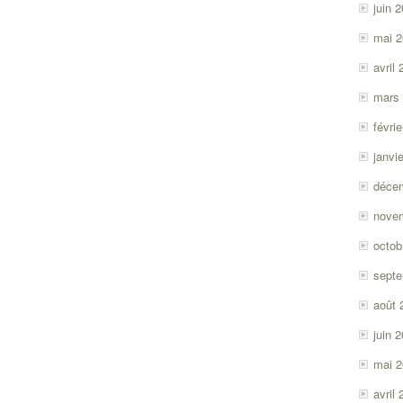
juin 
mai 
avril
mars
févri
janvi
déce
nove
octob
sept
août 
juin 
mai 
avril