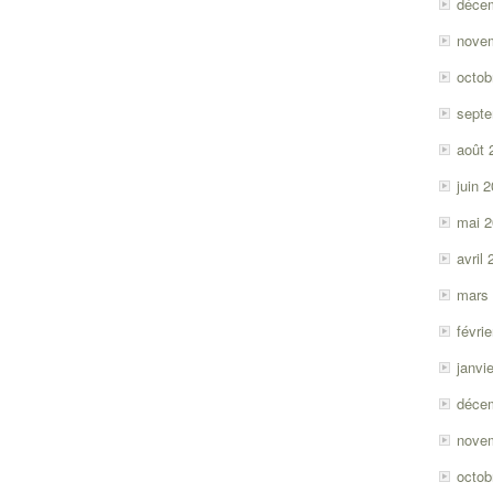
déce
nove
octob
sept
août 
juin 
mai 
avril
mars
févri
janvi
déce
nove
octob