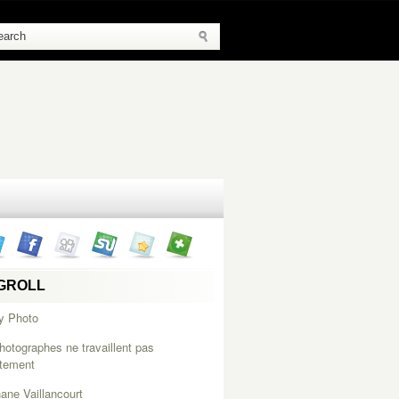
GROLL
y Photo
hotographes ne travaillent pas
itement
ane Vaillancourt