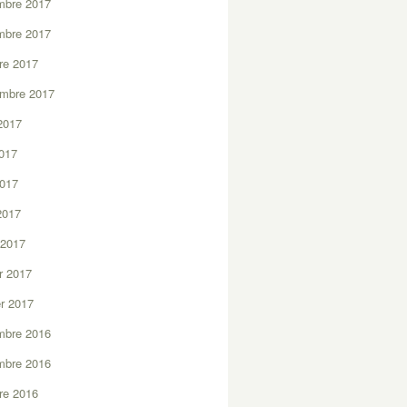
mbre 2017
mbre 2017
re 2017
embre 2017
2017
2017
2017
 2017
 2017
er 2017
er 2017
mbre 2016
mbre 2016
re 2016