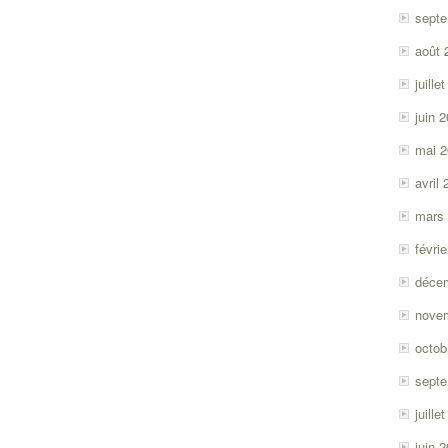
sept
août 
juille
juin 
mai 
avril
mars
févri
déce
nove
octob
sept
juille
juin 