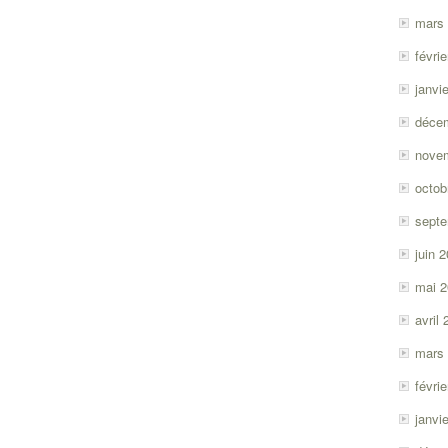
mars
févri
janvi
déce
nove
octob
sept
juin 
mai 
avril
mars
févri
janvi