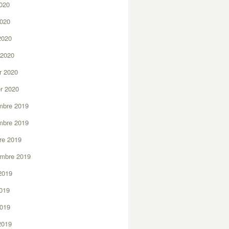
2020
2020
 2020
 2020
er 2020
er 2020
mbre 2019
mbre 2019
re 2019
embre 2019
2019
2019
2019
 2019