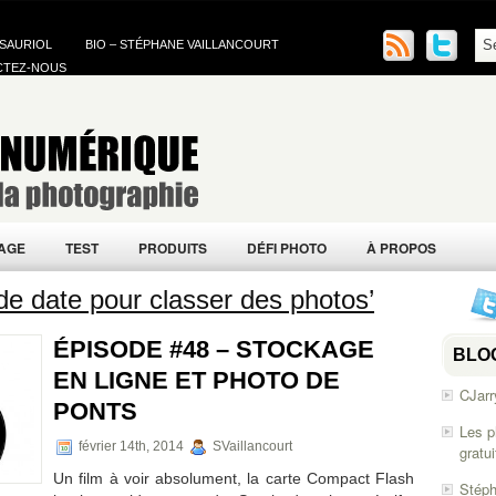
 SAURIOL
BIO – STÉPHANE VAILLANCOURT
CTEZ-NOUS
AGE
TEST
PRODUITS
DÉFI PHOTO
À PROPOS
de date pour classer des photos’
ÉPISODE #48 – STOCKAGE
BLO
EN LIGNE ET PHOTO DE
CJarr
PONTS
Les p
février 14th, 2014
SVaillancourt
gratu
Un film à voir absolument, la carte Compact Flash
Stéph