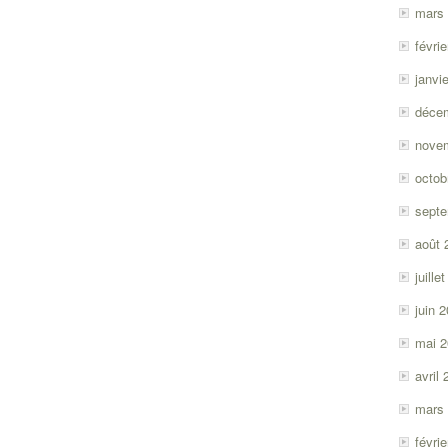
mars
févri
janvi
déce
nove
octob
sept
août 
juille
juin 
mai 
avril
mars
févri