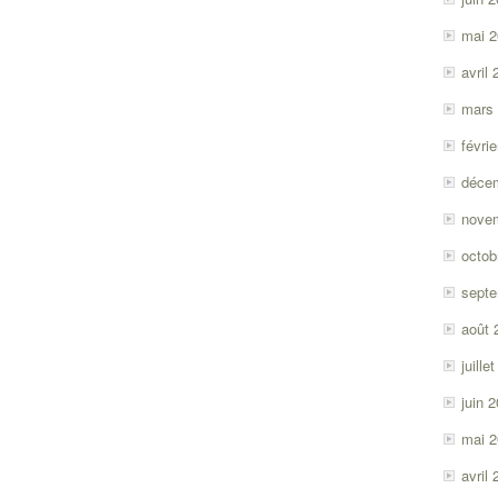
mai 
avril
mars
févri
déce
nove
octob
sept
août 
juille
juin 
mai 
avril