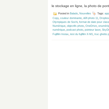
le stockage en ligne, la photo de pont
Posted in
Balado
,
Nouvelles
Tags:
app
Copy
,
couleur dominante
,
défi photo 11
,
Dropbo
Olympiques de Sochi
,
format de date pour clas
Numérique
,
objectifs photo
,
OneDrive
,
onuméri
numérique
,
podcast photo
,
pointeur laser
,
SkyDr
Fujifilm Instax
,
test du fujifilm X-M1
,
truc ghetto 