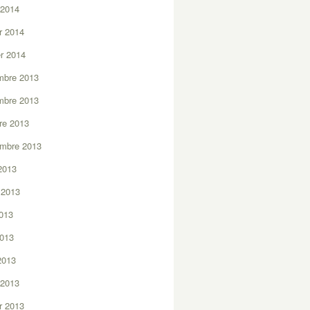
 2014
er 2014
er 2014
mbre 2013
mbre 2013
re 2013
embre 2013
2013
t 2013
2013
2013
 2013
 2013
er 2013